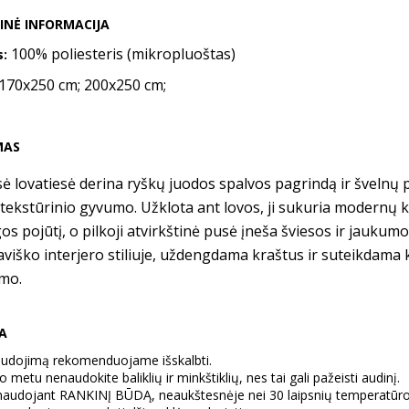
INĖ INFORMACIJA
100% poliesteris (mikropluoštas)
s:
170x250 cm; 200x250 cm;
MAS
sė lovatiesė derina ryškų juodos spalvos pagrindą ir švelnų p
 tekstūrinio gyvumo. Užklota ant lovos, ji sukuria modernų k
s pojūtį, o pilkoji atvirkštinė pusė įneša šviesos ir jaukumo. 
viško interjero stiliuje, uždengdama kraštus ir suteikdama
mo.
RA
audojimą rekomenduojame išskalbti.
 metu nenaudokite baliklių ir minkštiklių, nes tai gali pažeisti audinį.
 naudojant RANKINĮ BŪDĄ, neaukštesnėje nei 30 laipsnių temperatūro