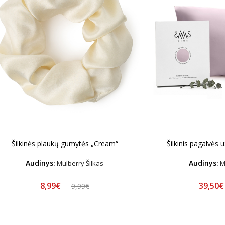
Šilkinės plaukų gumytės „Cream“
Šilkinis pagalvės 
Audinys:
Audinys:
Mulberry Šilkas
Mu
8,99€
39,50
9,99€