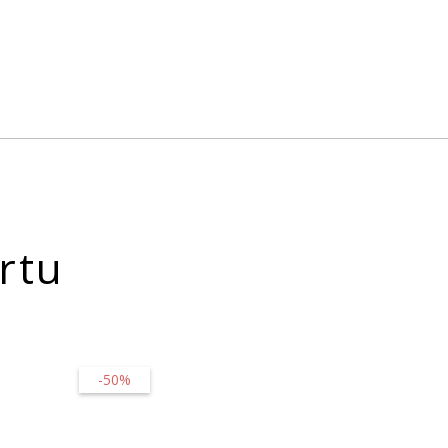
rtu
-50%
-10