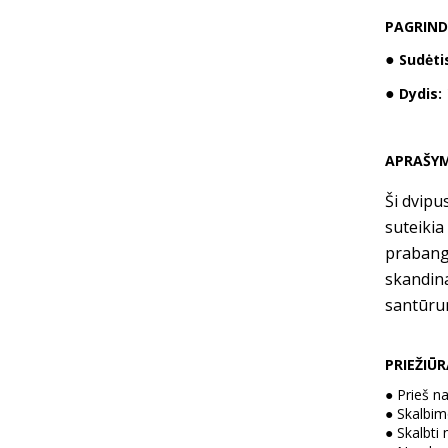
PAGRIND
●
Sudėti
●
Dydis:
APRAŠY
Ši dvipu
suteikia
prabango
skandina
santūru
PRIEŽIŪ
●
Prieš n
●
Skalbimo
●
Skalbti