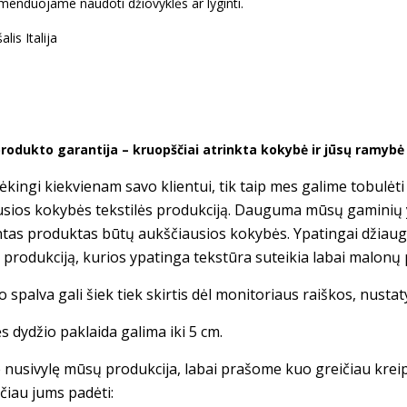
enduojame naudoti džiovyklės ar lyginti.
lis Italija
rodukto garantija – kruopščiai atrinkta kokybė ir jūsų ramyb
kingi kiekvienam savo klientui, tik taip mes galime tobulėt
usios kokybės tekstilės produkciją. Dauguma mūsų gaminių
tas produktas būtų aukščiausios kokybės. Ypatingai džiau
s produkciją, kurios ypatinga tekstūra suteikia labai malonų 
 spalva gali šiek tiek skirtis dėl monitoriaus raiškos, nusta
s dydžio paklaida galima iki 5 cm.
te nusivylę mūsų produkcija, labai prašome kuo greičiau krei
čiau jums padėti: