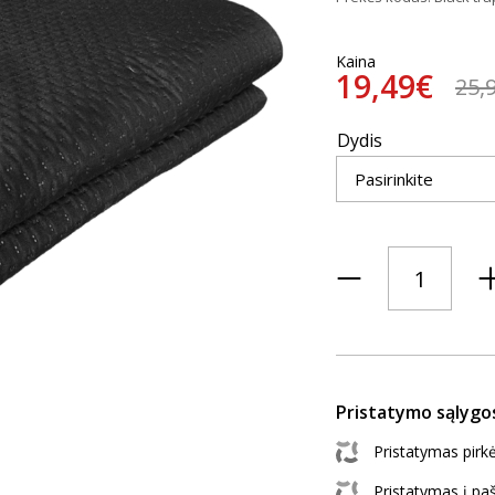
Kaina
19,49€
25,
Dydis
Pristatymo sąlygo
Pristatymas pir
Pristatymas į p