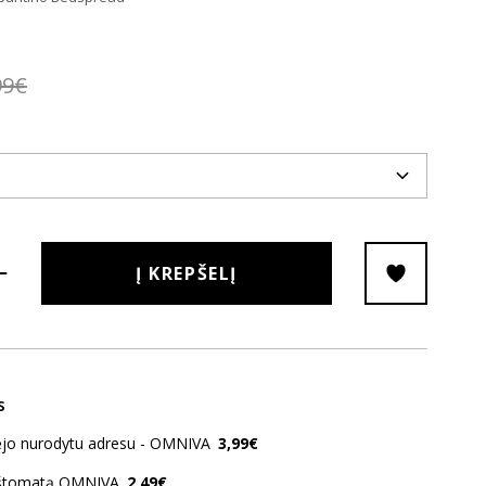
99€
Į KREPŠELĮ
s
kėjo nurodytu adresu - OMNIVA
3,99€
aštomatą OMNIVA
2,49€