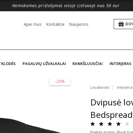
Nemokamas pristatymas visoje Lietuvoje nuo 50 eur
Apie mus
Kontaktai
Naujienos
DO
TKLODĖS
PAGALVIŲ UŽVALKALAI
RANKŠLUOSČIAI
INTERJERAS
-25%
Lovatiesės
Interjera
Dvipusė lo
Bedspread
Prekės kodas: Black tr