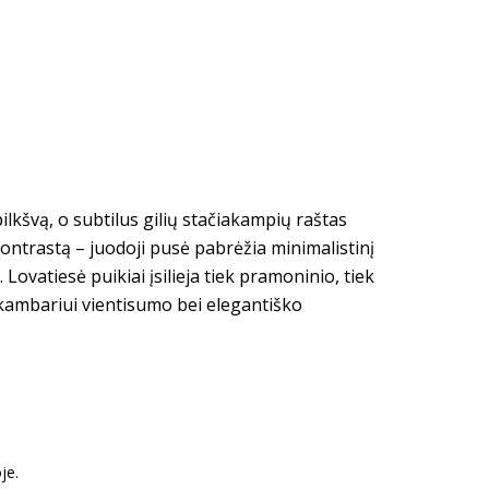
ilkšvą, o subtilus gilių stačiakampių raštas
ontrastą – juodoji pusė pabrėžia minimalistinį
Lovatiesė puikiai įsilieja tiek pramoninio, tiek
 kambariui vientisumo bei elegantiško
je.