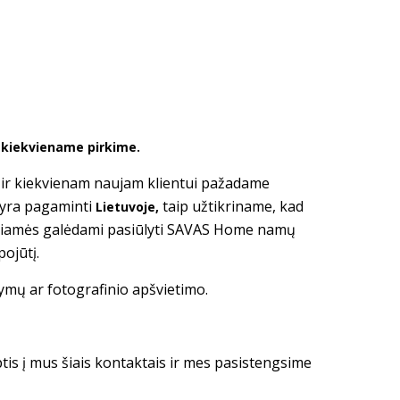
ė kiekviename pirkime.
i ir kiekvienam naujam klientui pažadame
 yra pagaminti
taip užtikriname, kad
Lietuvoje,
giamės galėdami pasiūlyti SAVAS Home namų
pojūtį.
tymų ar fotografinio apšvietimo.
ptis į mus šiais kontaktais ir mes pasistengsime