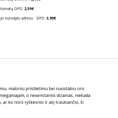
aštomatą DPD
2,59€
ėjo nurodytu adresu - DPD
3,99€
mu, maloniu prisilietimu bei nuostabiu oro
m miegamajam, o nesenstantis dizainas, niekada
, ar ko nors ryškesnio ir akį traukiančio, ši