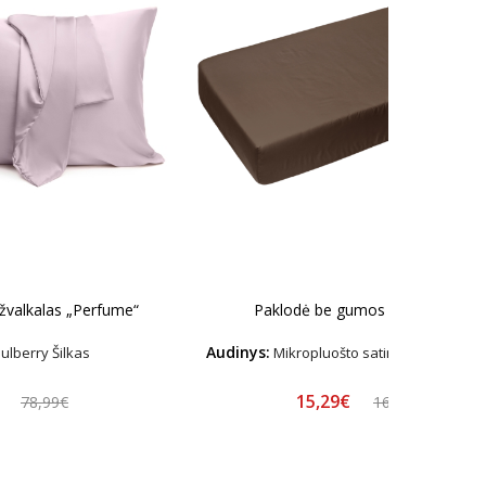
užvalkalas „Perfume“
Paklodė be gumos „Brunette“
Audinys:
lberry Šilkas
Mikropluošto satinas – Hipoalerg
€
15,29€
78,99€
16,99€