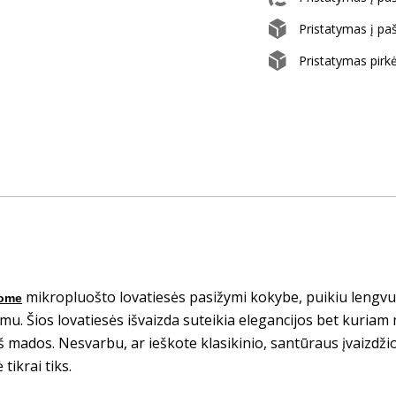
Pristatymas į p
Pristatymas pirk
mikropluošto lovatiesės pasižymi kokybe, puikiu lengvu
ome
mu. Šios lovatiesės išvaizda suteikia elegancijos bet kuria
iš mados. Nesvarbu, ar ieškote klasikinio, santūraus įvaizdžio
 tikrai tiks.