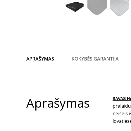
APRAŠYMAS
KOKYBĖS GARANTIJA
Aprašymas
SAVAS H
pralaidu
neišeis 
lovatiesė