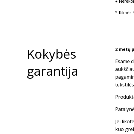
●
Nerekom
* Kilmės ša
Kokybės
2 metų p
Esame dė
garantija
aukščia
pagamin
tekstilė
Produkto
Patalynė
Jei liko
kuo grei