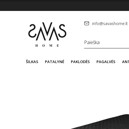
info@savashome.lt
ŠILKAS
PATALYNĖ
PAKLODĖS
PAGALVĖS
AN