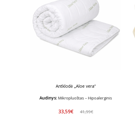
Antklodė „Aloe vera“
Audinys:
Mikropluoštas – Hipoalerginis
33,59€
41,99€