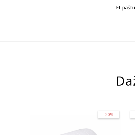
El. paštu
Da
-20%