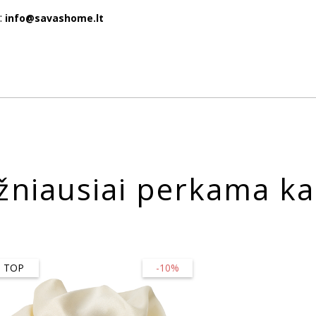
:
info@savashome.lt
žniausiai perkama ka
TOP
-10%