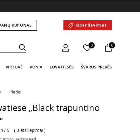
VANŲ KUPONAS
Išpardavimas
0
0
VIRTUVĖ
VONIA
LOVATIESĖS
ŠVAROS PREKĖS
s
Pledai
vatiesė „Black trapuntino
“
4 / 5
(
3 atsiliepimai
)
apuntino Bedspread