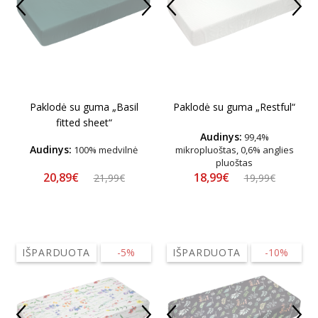
Paklodė su guma „Basil
Paklodė su guma „Restful“
fitted sheet“
Audinys:
99,4%
Audinys:
100% medvilnė
mikropluoštas, 0,6% anglies
pluoštas
20,89€
18,99€
21,99€
19,99€
IŠPARDUOTA
-5%
IŠPARDUOTA
-10%