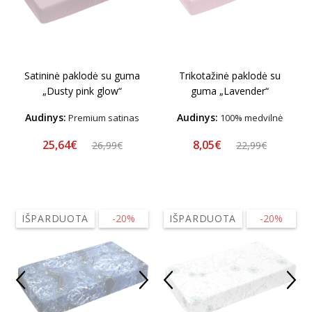
Satininė paklodė su guma
Trikotažinė paklodė su
„Dusty pink glow“
guma „Lavender“
Audinys:
Audinys:
Premium satinas
100% medvilnė
25,64€
8,05€
26,99€
22,99€
IŠPARDUOTA
-20%
IŠPARDUOTA
-20%