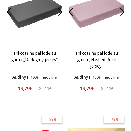
Trikotažinė paklodė su
Trikotažinė paklodė su
guma „Dark grey jersey“
guma „Hushed Rose
jersey“
Audinys:
Audinys:
100% medvilnė
100% medvilnė
19,79€
19,79€
21,99€
21,99€
-65%
-25%