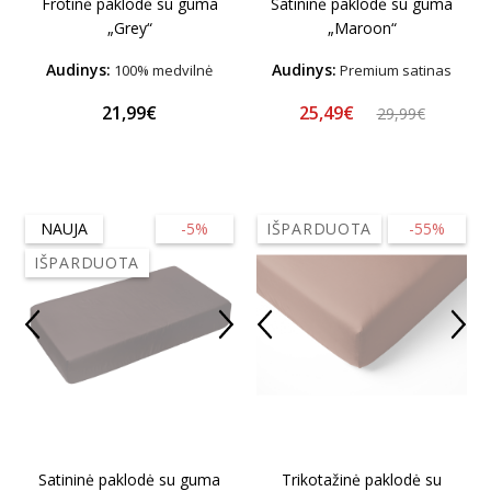
Frotinė paklodė su guma
Satininė paklodė su guma
„Grey“
„Maroon“
Audinys:
Audinys:
100% medvilnė
Premium satinas
25,49€
21,99€
29,99€
NAUJA
-5%
IŠPARDUOTA
-55%
IŠPARDUOTA
Satininė paklodė su guma
Trikotažinė paklodė su