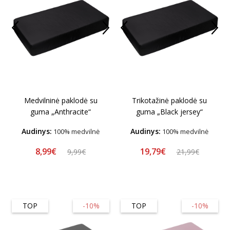
Medvilninė paklodė su
Trikotažinė paklodė su
guma „Anthracite“
guma „Black jersey“
Audinys:
Audinys:
100% medvilnė
100% medvilnė
8,99€
19,79€
9,99€
21,99€
TOP
-10%
TOP
-10%