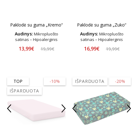
Paklodė su guma „Kremo“
Paklodė su guma „Zuko“
Audinys:
Audinys:
Mikropluošto
Mikropluošto
satinas – Hipoalerginis
satinas – Hipoalerginis
13,99€
16,99€
19,99€
19,99€
TOP
-10%
IŠPARDUOTA
-20%
IŠPARDUOTA