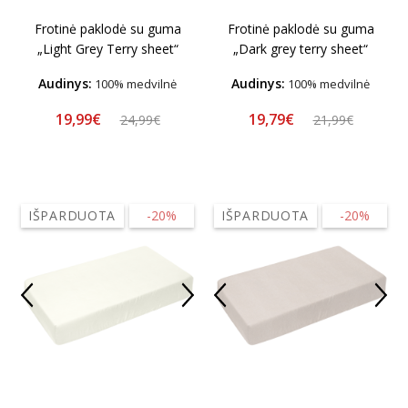
Frotinė paklodė su guma
Frotinė paklodė su guma
„Light Grey Terry sheet“
„Dark grey terry sheet“
Audinys:
Audinys:
100% medvilnė
100% medvilnė
19,99€
19,79€
24,99€
21,99€
IŠPARDUOTA
-20%
IŠPARDUOTA
-20%