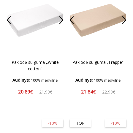
Paklodė su guma „White
Paklodė su guma „Frappe“
cotton“
Audinys:
Audinys:
100% medvilnė
100% medvilnė
20,89€
21,84€
21,99€
22,99€
-10%
TOP
-10%