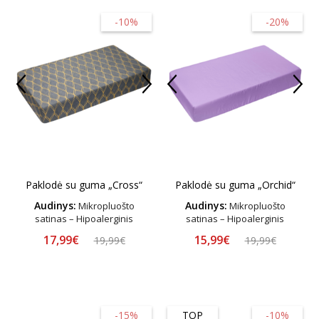
-10%
-20%
Paklodė su guma „Cross“
Paklodė su guma „Orchid“
Audinys:
Audinys:
Mikropluošto
Mikropluošto
satinas – Hipoalerginis
satinas – Hipoalerginis
17,99€
15,99€
19,99€
19,99€
-15%
TOP
-10%