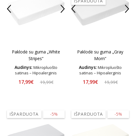
IŠPARDUOTA
Paklodė su guma „White
Paklodė su guma „Gray
Stripes“
Morn“
Audinys:
Audinys:
Mikropluošto
Mikropluošto
satinas – Hipoalerginis
satinas – Hipoalerginis
17,99€
17,99€
19,99€
19,99€
IŠPARDUOTA
-5%
IŠPARDUOTA
-5%