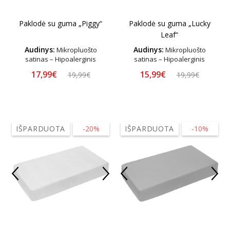
Paklodė su guma „Piggy“
Paklodė su guma „Lucky
Leaf“
Audinys:
Audinys:
Mikropluošto
Mikropluošto
satinas – Hipoalerginis
satinas – Hipoalerginis
17,99€
15,99€
19,99€
19,99€
IŠPARDUOTA
-20%
IŠPARDUOTA
-10%