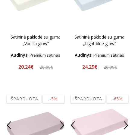
Satininė paklodė su guma
Satininė paklodė su guma
„Vanilla glow“
„Light blue glow“
Audinys:
Audinys:
Premium satinas
Premium satinas
20,24€
24,29€
26,99€
26,99€
IŠPARDUOTA
-5%
IŠPARDUOTA
-65%