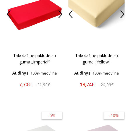
Trikotažinė paklodė su
Trikotažinė paklodė su
guma „Imperial“
guma „Yellow“
Audinys:
Audinys:
100% medvilnė
100% medvilnė
7,70€
18,74€
21,99€
24,99€
-5%
-10%