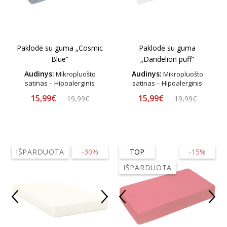
Paklodė su guma „Cosmic
Paklodė su guma
Blue“
„Dandelion puff“
Audinys:
Audinys:
Mikropluošto
Mikropluošto
satinas – Hipoalerginis
satinas – Hipoalerginis
15,99€
15,99€
19,99€
19,99€
IŠPARDUOTA
-30%
TOP
-15%
IŠPARDUOTA