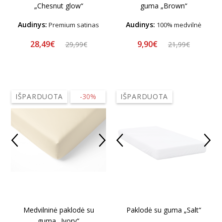
„Chesnut glow“
guma „Brown“
Audinys:
Audinys:
Premium satinas
100% medvilnė
28,49€
9,90€
29,99€
21,99€
IŠPARDUOTA
-30%
IŠPARDUOTA
Medvilninė paklodė su
Paklodė su guma „Salt“
guma „Ivory“