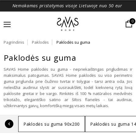
Nemokamas pristatymas visoje Lietuvoje nuo 50 eur
0
Pagrindinis
Paklodės
Paklodės su guma
Paklodės su guma
SAVAS Home paklodės su guma - nepriekaištingas prigludimas ir
maksimalus patogumas. SAVAS Home paklodės su viso perimetro
guma priglunda prie čiužinio tvirtai ir tolygiai - tarsi antra oda. Jos
neleidžia audiniui slysti ar susiraukšlėti, todėl kiekvieną rytą lovą
paklosite greitai ir be vargo. Rinkitės iš 100 % natūralios medvilnės
trikotažo, elegantiško satino ar šiltos flanelės - tai audiniai,
užtikrinantys gaivų, komfortišką miegą visais metų laikais.
Paklodės su guma 90x200
Paklodės su guma 1