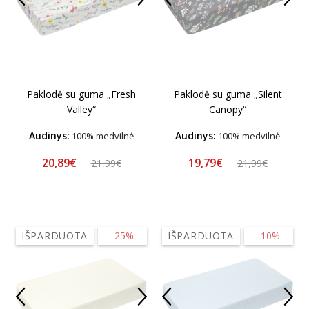
Paklodė su guma „Fresh
Paklodė su guma „Silent
Valley“
Canopy“
Audinys:
Audinys:
100% medvilnė
100% medvilnė
20,89€
19,79€
21,99€
21,99€
IŠPARDUOTA
-25%
IŠPARDUOTA
-10%