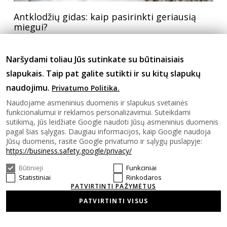
Antklodžių gidas: kaip pasirinkti geriausią
miegui?
Plačiau
Naršydami toliau Jūs sutinkate su būtinaisiais
slapukais. Taip pat galite sutikti ir su kitų slapukų
naudojimu.
Privatumo Politika.
Naudojame asmeninius duomenis ir slapukus svetainės
funkcionalumui ir reklamos personalizavimui. Suteikdami
sutikimą, Jūs leidžiate Google naudoti Jūsų asmeninius duomenis
pagal šias sąlygas. Daugiau informacijos, kaip Google naudoja
Paklodės su guma: išsamus
Jūsų duomenis, rasite Google privatumo ir sąlygų puslapyje:
https://business.safety.google/privacy/
pirkėjo vadovas
Būtinieji
Funkciniai
Statistiniai
Rinkodaros
Paklodė su guma – tai modernaus miegamojo
PATVIRTINTI PAŽYMĖTUS
standartas. Ji nesiskiria nuo įprastos paklodės
PATVIRTINTI VISUS
audinio kokybe ar prisilietimu prie odos, tačiau
esminis skirtumas – guminis apsiuvas, kuris ją