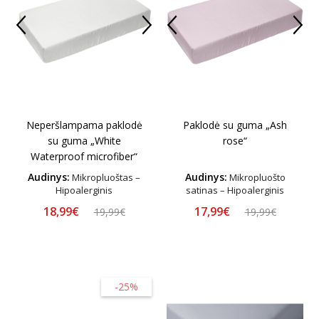
Neperšlampama paklodė
Paklodė su guma „Ash
su guma „White
rose“
Waterproof microfiber“
Audinys:
Audinys:
Mikropluoštas –
Mikropluošto
Hipoalerginis
satinas – Hipoalerginis
18,99€
17,99€
19,99€
19,99€
-25%