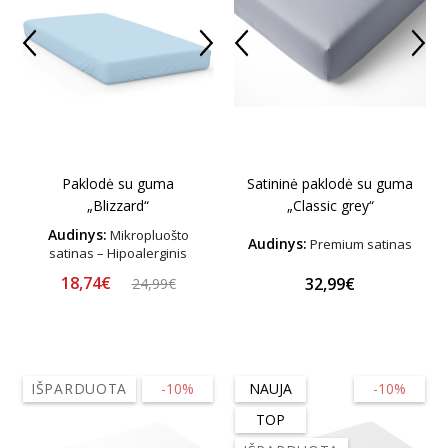
Paklodė su guma
Satininė paklodė su guma
„Blizzard“
„Classic grey“
Audinys:
Mikropluošto
Audinys:
Premium satinas
satinas – Hipoalerginis
18,74€
32,99€
24,99€
IŠPARDUOTA
-10%
NAUJA
-10%
TOP