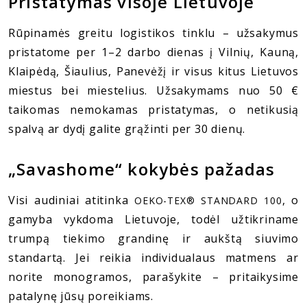
Pristatymas visoje Lietuvoje
Rūpinamės greitu logistikos tinklu – užsakymus
pristatome per 1–2 darbo dienas į Vilnių, Kauną,
Klaipėdą, Šiaulius, Panevėžį ir visus kitus Lietuvos
miestus bei miestelius. Užsakymams nuo 50 €
taikomas nemokamas pristatymas, o netikusią
spalvą ar dydį galite grąžinti per 30 dienų.
„Savashome“ kokybės pažadas
Visi audiniai atitinka
, o
OEKO-TEX® STANDARD 100
gamyba vykdoma Lietuvoje, todėl užtikriname
trumpą tiekimo grandinę ir aukštą siuvimo
standartą. Jei reikia individualaus matmens ar
norite monogramos, parašykite – pritaikysime
patalynę jūsų poreikiams.