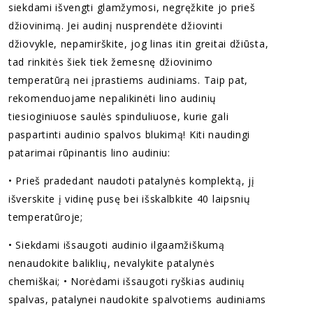
siekdami išvengti glamžymosi, negręžkite jo prieš
džiovinimą. Jei audinį nusprendėte džiovinti
džiovykle, nepamirškite, jog linas itin greitai džiūsta,
tad rinkitės šiek tiek žemesnę džiovinimo
temperatūrą nei įprastiems audiniams. Taip pat,
rekomenduojame nepalikinėti lino audinių
tiesioginiuose saulės spinduliuose, kurie gali
paspartinti audinio spalvos blukimą! Kiti naudingi
patarimai rūpinantis lino audiniu:
• Prieš pradedant naudoti patalynės komplektą, jį
išverskite į vidinę pusę bei išskalbkite 40 laipsnių
temperatūroje;
• Siekdami išsaugoti audinio ilgaamžiškumą
nenaudokite baliklių, nevalykite patalynės
chemiškai; • Norėdami išsaugoti ryškias audinių
spalvas, patalynei naudokite spalvotiems audiniams