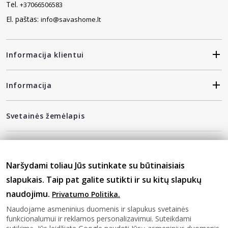
Tel.
+37066506583
El. paštas:
info@savashome.lt
Informacija klientui
Informacija
Svetainės žemėlapis
Gaukite naujausius pasiūlymus pirmi!
Naršydami toliau Jūs sutinkate su būtinaisiais
slapukais. Taip pat galite sutikti ir su kitų slapukų
naudojimu.
Privatumo Politika.
privatumo politika
Sutinku su
Naudojame asmeninius duomenis ir slapukus svetainės
funkcionalumui ir reklamos personalizavimui. Suteikdami