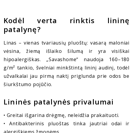
Kodėl verta rinktis lininę
patalynę?
Linas – vienas tvariausių pluoštų: vasarą maloniai
vėsina, žiemą išlaiko šilumą ir yra visiškai
hipoalergiškas. „Savashome“ naudoja 160–180
g/m² tankio, švelniai minkštintą lininį audinį, todėl
užvalkalai jau pirmą naktį priglunda prie odos be
šiurkštumo pojūčio.
Lininės patalynės privalumai
• Greitai išgarina drėgmę, neleidžia prakaituoti.
• Antibakterinis pluoštas tinka jautriai odai ir
alergiškiems žmonėms.