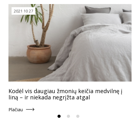
2021 10 27
Kodėl vis daugiau žmonių keičia medvilnę į
liną – ir niekada negrįžta atgal
Plačiau