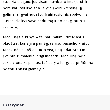
suteikia elegancijos visam kambario interjerui. Ir
nors natūrali lino spalva yra švelni kreminė, jį
galima lengvai nudažyti įvairiausiomis spalvomis,
kurios išlaikys savo sodrumą ir po daugkartinių
skalbimų.
Medvilnės audinys – tai natūralumu dvelkiantis
pluoštas, kuris yra pamėgtas visų pasaulio kraštų.
Medvilnės pluoštas tinka visų tipų odai, yra itin
švelnus ir maloniai priglundantis. Medvilnė nėra
tokia plona kaip linas, tačiau yra lengviau prižiūrima,
ne taip linkusi glamžytis.
Užsakymai: