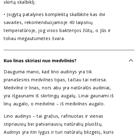
skirtą skalbiklį;
• Įsigytą patalynės komplektą skalbkite kas dvi
savaites, rekomenduojamoje 40 laipsnių
temperatūroje, jog visos bakterijos žūtų, o Jūs ir
toliau mėgautumėtės švara.
Kuo linas skiriasi nuo medvilnės?
Dauguma mano, kad lino audinys yra tik
pranašesnis medvilnės tipas, tačiau tai netiesa.
Medvilnė ir linas, nors abu yra natūralūs audiniai,
yra išgaunami iš skirtingų augalų. Linai gaunami iš
linų augalo, o medvilnė – iš medvilnės augalo.
Lino audinys – tai gražus, rafinuotas ir vienas
stipriausių bei patvariausių natūralių pluoštų.
Audinys yra itin lygus ir turi natūralų blizgesį, kuris