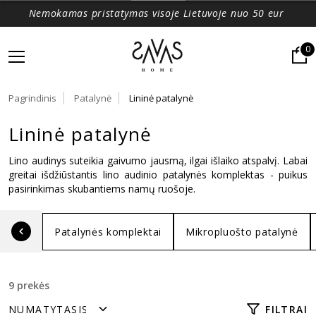
Nemokamas pristatymas visoje Lietuvoje nuo 50 eur
0
Pagrindinis
Patalynė
Lininė patalynė
Lininė patalynė
Lino audinys suteikia gaivumo jausmą, ilgai išlaiko atspalvį. Labai 
greitai išdžiūstantis lino audinio patalynės komplektas - puikus 
pasirinkimas skubantiems namų ruošoje.
Patalynės komplektai
Mikropluošto patalynė
9 prekės
FILTRAI