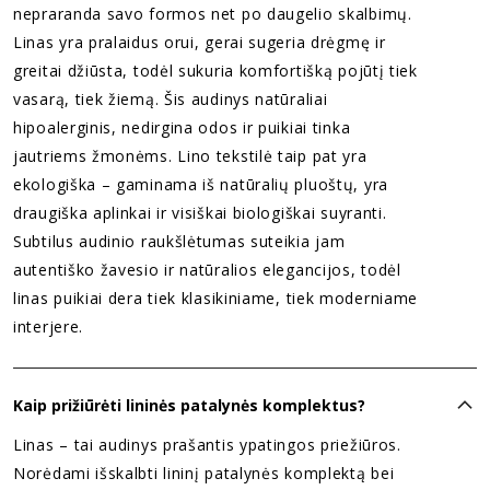
nepraranda savo formos net po daugelio skalbimų.
Linas yra pralaidus orui, gerai sugeria drėgmę ir
greitai džiūsta, todėl sukuria komfortišką pojūtį tiek
vasarą, tiek žiemą. Šis audinys natūraliai
hipoalerginis, nedirgina odos ir puikiai tinka
jautriems žmonėms. Lino tekstilė taip pat yra
ekologiška – gaminama iš natūralių pluoštų, yra
draugiška aplinkai ir visiškai biologiškai suyranti.
Subtilus audinio raukšlėtumas suteikia jam
autentiško žavesio ir natūralios elegancijos, todėl
linas puikiai dera tiek klasikiniame, tiek moderniame
interjere.
Kaip prižiūrėti lininės patalynės komplektus?
Linas – tai audinys prašantis ypatingos priežiūros.
Norėdami išskalbti lininį patalynės komplektą bei