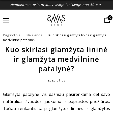
Nemokamas pristatymas visoje Lietuvoje nuo 50 eur
0
Pagrindinis
Naujienos
Kuo skiriasi glamžyta lininė ir glamžyta
medvilninė patalynė?
Kuo skiriasi glamžyta lininė
ir glamžyta medvilninė
patalynė?
2026 01 08
Glamžyta patalynė vis dažniau pasirenkama dėl savo
natūralios išvaizdos, jaukumo ir paprastos priežiūros.
Tačiau renkantis tarp glamžytos lininės ir glamžytos