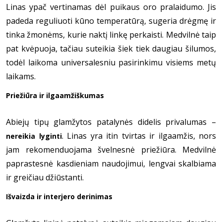
Linas ypač vertinamas dėl puikaus oro pralaidumo. Jis
padeda reguliuoti kūno temperatūrą, sugeria drėgmę ir
tinka žmonėms, kurie naktį linkę perkaisti. Medvilnė taip
pat kvėpuoja, tačiau suteikia šiek tiek daugiau šilumos,
todėl laikoma universalesniu pasirinkimu visiems metų
laikams.
Priežiūra ir ilgaamžiškumas
Abiejų tipų glamžytos patalynės didelis privalumas –
. Linas yra itin tvirtas ir ilgaamžis, nors
nereikia lyginti
jam rekomenduojama švelnesnė priežiūra. Medvilnė
paprastesnė kasdieniam naudojimui, lengvai skalbiama
ir greičiau džiūstanti.
Išvaizda ir interjero derinimas