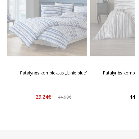
Patalynės komplektas „Linie blue“
Patalynės komplek
29,24€
44,
44,99€