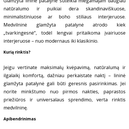
Glamžyta lininė patalynė suteikia miegamajam daugiau
natūralumo ir puikiai dera skandinaviškuose,
minimalistiniuose ar boho stiliaus interjeruose.
Medvilninė glamžyta patalynė atrodo kiek
„tvarkingesnė“, todėl lengvai pritaikoma įvairiuose
interjeruose – nuo modernaus iki klasikinio.
Kurią rinktis?
Jeigu vertinate maksimalų kvėpavimą, natūralumą ir
ilgalaikį komfortą, dažniau perkaistate naktį – lininė
glamžyta patalynė gali būti geresnis pasirinkimas. Jei
norite minkštumo nuo pirmos nakties, paprastos
priežiūros ir universalaus sprendimo, verta rinktis
medvilninę.
Apibendrinimas