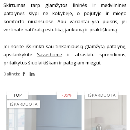
Skirtumas tarp glamžytos lininės ir medvilninės
patalynės slypi ne kokybėje, o pojūtyje ir miego
komforto niuansuose. Abu variantai yra puikūs, jei
vertinate natūralią estetiką, jaukumą ir praktiškumą.
Jei norite išsirinkti sau tinkamiausią glamžytą patalynę,
apsilankykite
Savashome
ir atraskite sprendimus,
pritaikytus šiuolaikiškam ir patogiam miegui.
Dalintis:
TOP
-35%
IŠPARDUOTA
IŠPARDUOTA