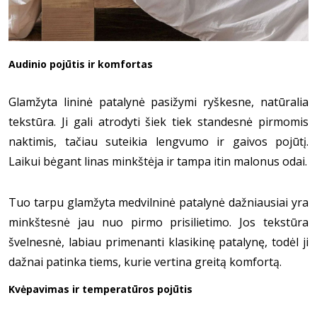
Audinio pojūtis ir komfortas
Glamžyta lininė patalynė pasižymi ryškesne, natūralia
tekstūra. Ji gali atrodyti šiek tiek standesnė pirmomis
naktimis, tačiau suteikia lengvumo ir gaivos pojūtį.
Laikui bėgant linas minkštėja ir tampa itin malonus odai.
Tuo tarpu glamžyta medvilninė patalynė dažniausiai yra
minkštesnė jau nuo pirmo prisilietimo. Jos tekstūra
švelnesnė, labiau primenanti klasikinę patalynę, todėl ji
dažnai patinka tiems, kurie vertina greitą komfortą.
Kvėpavimas ir temperatūros pojūtis