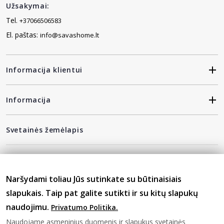
Užsakymai:
Tel.
+37066506583
El. paštas:
info@savashome.lt
Informacija klientui
Informacija
Svetainės žemėlapis
Gaukite naujausius pasiūlymus pirmi!
Naršydami toliau Jūs sutinkate su būtinaisiais
slapukais. Taip pat galite sutikti ir su kitų slapukų
naudojimu.
Privatumo Politika.
privatumo politika
Sutinku su
Naudojame asmeninius duomenis ir slapukus svetainės