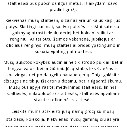
staltiesėsi bus puošnios ilgus metus, išlaikydami savo 
pradinį grožį.
Kiekvienas mūsų staltiesių dizainas yra unikalus kaip jūs 
patys. Skirtingi audiniai, spalvų paletės ir raštai suteikia 
galimybę atrasti idealų derinį bet kokiam stiliui ar 
renginiui. Ar tai būtų šeimos vakarienė, jubiliejus ar 
oficialus renginys, mūsų staltiesiai pridės ypatingumo ir 
sukuria ypatingą atmosferą.
Mūsų aukštos kokybės audiniai ne tik atrodo puikiai, bet ir 
lengvai valosi bei prižiūrimi. Jūsų stalas liks šviežias ir 
spalvingas net po daugelio panaudojimų. Taigi galėsite 
džiaugtis ne tik jų išskirtiniu dizainu, bet ir ilgaamžiškumu. 
Mūsų puslapyje rasite: medvilninės staltiesės, lininės 
staltiesės, mikropluošto staltiesės, staltiesės apvaliam 
stalui ir tefloninės staltiesės.
Leiskite mums atskleisti jūsų namų grožį su mūsų 
staltiesių kolekcija. Kiekvienas mūsų gaminių siūlas yra 