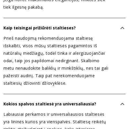
tiek ilgesnę pakabą.
Kaip teisingai prižiūrėti staltieses?
Prieš naudojimą rekomenduojama staltiesę
išskalbti, visos mūsų staltiesės pagamintos iš
natūralių medžiagų, todėl tinka ir alergizuojančiai
odai, taip jos papildomai nedirginant. Skalbimo
metu nenaudokite baliklių ir minkštiklių, nes tai gali
pažeisti audinį. Taip pat nerekomenduojame
staltiesių džiovinti džiovyklėse.
Kokios spalvos staltiesė yra universaliausia?
Labiausiai perkamos ir universaliausios staltiesės
yra lininės kurios yra vienspalvės. Staltiesę reikėtų