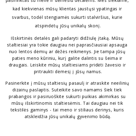
pasirinktas su meile ir dėmesiu detalėms. Mes siekiame, 
kad kiekvienas mūsų klientas jaustųsi ypatingas ir 
svarbus, todėl stengiamės sukurti stalviršius, kurie 
atspindėtų jūsų unikalų skonį.
Išskirtinės detalės gali padaryti didžiulę įtaką. Mūsų 
staltiesiai yra tokie daugiau nei paprasčiausiai apsauga 
nuo lentos dėmių ar dėžės reikmenys. Jie tampa jūsų 
paties meno kūriniu, kurį galite dalintis su šeima ir 
draugais. Leiskite mūsų staltiesiams pridėti žavesio ir 
pritraukti dėmesį į jūsų namus.
Pasinerkite į mūsų staltiesių pasaulį ir atraskite neeilinių 
dizainų paslaptis. Suteikite savo namams šiek tiek 
prabangos ir pasiruoškite sukurti puikias akimirkas su 
mūsų išskirtinomis staltiesėmis. Tai daugiau nei tik 
tekstilės gaminys - tai meno ir stiliaus derinys, kuris 
atskleidžia jūsų unikalų gyvenimo būdą.