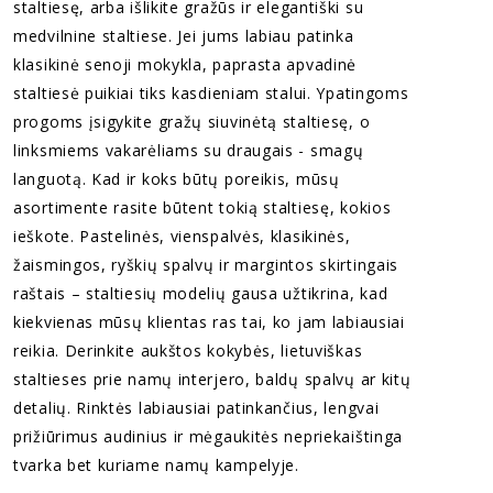
staltiesę, arba išlikite gražūs ir elegantiški su
medvilnine staltiese. Jei jums labiau patinka
klasikinė senoji mokykla, paprasta apvadinė
staltiesė puikiai tiks kasdieniam stalui. Ypatingoms
progoms įsigykite gražų siuvinėtą staltiesę, o
linksmiems vakarėliams su draugais - smagų
languotą. Kad ir koks būtų poreikis, mūsų
asortimente rasite būtent tokią staltiesę, kokios
ieškote. Pastelinės, vienspalvės, klasikinės,
žaismingos, ryškių spalvų ir margintos skirtingais
raštais – staltiesių modelių gausa užtikrina, kad
kiekvienas mūsų klientas ras tai, ko jam labiausiai
reikia. Derinkite aukštos kokybės, lietuviškas
staltieses prie namų interjero, baldų spalvų ar kitų
detalių. Rinktės labiausiai patinkančius, lengvai
prižiūrimus audinius ir mėgaukitės nepriekaištinga
tvarka bet kuriame namų kampelyje.