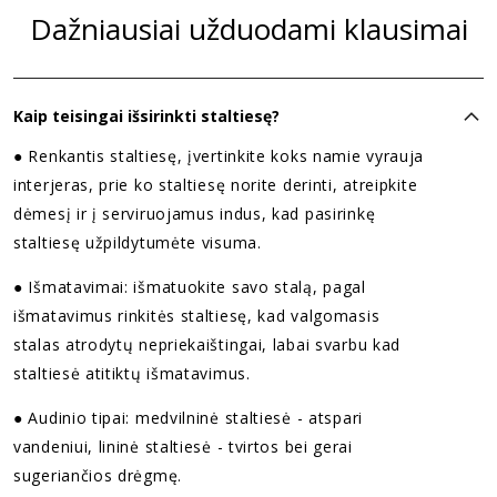
Dažniausiai užduodami klausimai
Kaip teisingai išsirinkti staltiesę?
● Renkantis staltiesę, įvertinkite koks namie vyrauja
interjeras, prie ko staltiesę norite derinti, atreipkite
dėmesį ir į serviruojamus indus, kad pasirinkę
staltiesę užpildytumėte visuma.
● Išmatavimai: išmatuokite savo stalą, pagal
išmatavimus rinkitės staltiesę, kad valgomasis
stalas atrodytų nepriekaištingai, labai svarbu kad
staltiesė atitiktų išmatavimus.
● Audinio tipai: medvilninė staltiesė - atspari
vandeniui, lininė staltiesė - tvirtos bei gerai
sugeriančios drėgmę.