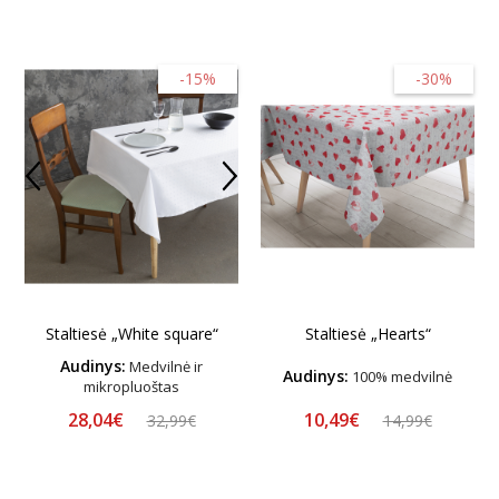
-15%
-30%
Staltiesė „Hearts“
Staltiesė „White square“
Audinys:
Medvilnė ir
Audinys:
100% medvilnė
mikropluoštas
28,04€
10,49€
32,99€
14,99€