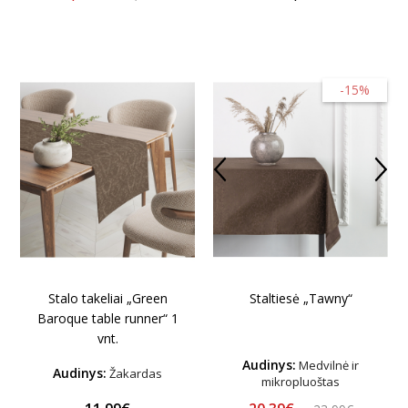
-15%
Stalo takeliai „Green
Staltiesė „Tawny“
Baroque table runner“ 1
vnt.
Audinys:
Medvilnė ir
Audinys:
Žakardas
mikropluoštas