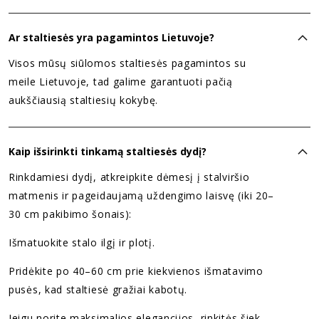
Ar staltiesės yra pagamintos Lietuvoje?
Visos mūsų siūlomos staltiesės pagamintos su
meile Lietuvoje, tad galime garantuoti pačią
aukščiausią staltiesių kokybę.
Kaip išsirinkti tinkamą staltiesės dydį?
Rinkdamiesi dydį, atkreipkite dėmesį į stalviršio
matmenis ir pageidaujamą uždengimo laisvę (iki 20–
30 cm pakibimo šonais):
Išmatuokite stalo ilgį ir plotį.
Pridėkite po 40–60 cm prie kiekvienos išmatavimo
pusės, kad staltiesė gražiai kabotų.
Jeigu norite maksimalios elegancijos, rinkitės šiek