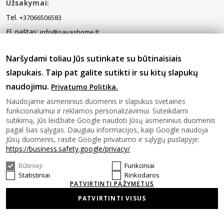
Užsakymai:
Tel.
+37066506583
El. paštas:
info@savashome.lt
Naršydami toliau Jūs sutinkate su būtinaisiais
Informacija klientui
slapukais. Taip pat galite sutikti ir su kitų slapukų
naudojimu.
Privatumo Politika.
Informacija
Naudojame asmeninius duomenis ir slapukus svetainės
funkcionalumui ir reklamos personalizavimui. Suteikdami
sutikimą, Jūs leidžiate Google naudoti Jūsų asmeninius duomenis
Svetainės žemėlapis
pagal šias sąlygas. Daugiau informacijos, kaip Google naudoja
Jūsų duomenis, rasite Google privatumo ir sąlygų puslapyje:
https://business.safety.google/privacy/
Gaukite naujausius pasiūlymus pirmi!
Būtinieji
Funkciniai
Statistiniai
Rinkodaros
PATVIRTINTI PAŽYMĖTUS
PATVIRTINTI VISUS
privatumo politika
Sutinku su