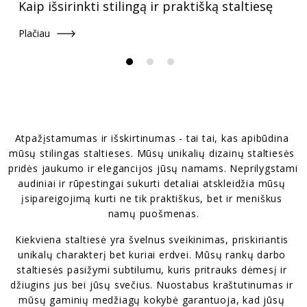
Kaip išsirinkti stilingą ir praktišką staltiesę
Plačiau
Atpažįstamumas ir išskirtinumas - tai tai, kas apibūdina 
mūsų stilingas staltieses. Mūsų unikalių dizainų staltiesės 
pridės jaukumo ir elegancijos jūsų namams. Neprilygstami 
audiniai ir rūpestingai sukurti detaliai atskleidžia mūsų 
įsipareigojimą kurti ne tik praktiškus, bet ir meniškus 
namų puošmenas.
Kiekviena staltiesė yra švelnus sveikinimas, priskiriantis 
unikalų charakterį bet kuriai erdvei. Mūsų rankų darbo 
staltiesės pasižymi subtilumu, kuris pritrauks dėmesį ir 
džiugins jus bei jūsų svečius. Nuostabus kraštutinumas ir 
mūsų gaminių medžiagų kokybė garantuoja, kad jūsų 