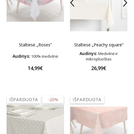
Staltiesė „Roses“
Staltiesė „Peachy square“
Audinys:
Medvilnė ir
Audinys:
100% medvilnė
mikropluoštas
14,99€
26,99€
IŠPARDUOTA
-20%
IŠPARDUOTA