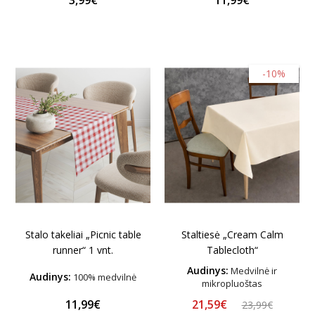
-10%
Stalo takeliai „Picnic table
Staltiesė „Cream Calm
runner“ 1 vnt.
Tablecloth“
Audinys:
Medvilnė ir
Audinys:
100% medvilnė
mikropluoštas
21,59€
11,99€
23,99€