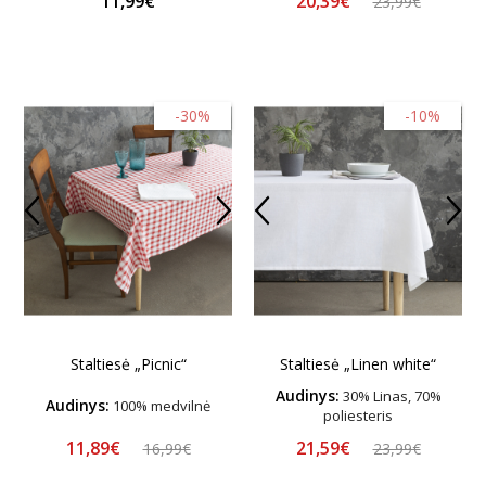
20,39€
11,99€
23,99€
-30%
-10%
Staltiesė „Picnic“
Staltiesė „Linen white“
Audinys:
30% Linas, 70%
Audinys:
100% medvilnė
poliesteris
11,89€
21,59€
16,99€
23,99€