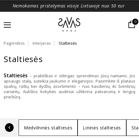
Nemokamas pristatymas visoje Lietuvoje nuo 50 eur
0
Pagrindinis
Interjeras
Staltiesės
Staltiesės
Staltiesės
– praktiškas ir stilingas sprendimas jūsų namams. Jos
apsaugo stalą, suteikia jaukumo ir elegancijos. Pasirinkite iš plataus
spalvų, raštų bei dydžių asortimento – nuo kasdienių iki šventinių
variantų. Aukštos kokybės audiniai užtikrina patvarumą ir lengvą
priežiūrą.
Medvilninės staltiesės
Lininės staltiesės
Sta