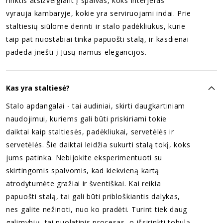
rinktis atsižvelgiant į spalvas, koks interjeras
vyrauja kambaryje, kokie yra serviruojami indai. Prie
staltiesių siūlome derinti ir stalo padėkliukus, kurie
taip pat nuostabiai tinka papuošti stalą, ir kasdienai
padeda įnešti į Jūsų namus elegancijos.
Kas yra staltiesė?
Stalo apdangalai - tai audiniai, skirti daugkartiniam
naudojimui, kuriems gali būti priskiriami tokie
daiktai kaip staltiesės, padėkliukai, servetėlės ir
servetėlės. Šie daiktai leidžia sukurti stalą tokį, koks
jums patinka. Nebijokite eksperimentuoti su
skirtingomis spalvomis, kad kiekvieną kartą
atrodytumėte gražiai ir šventiškai. Kai reikia
papuošti stalą, tai gali būti pribloškiantis dalykas,
nes galite nežinoti, nuo ko pradėti. Turint tiek daug
galimybių, tai nuolatinis procesas, o išsirinkti tobulą