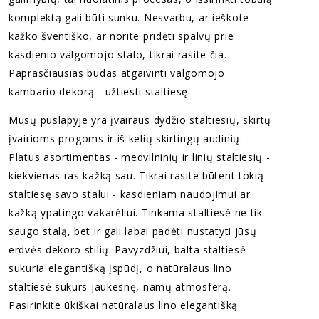
komplektą gali būti sunku. Nesvarbu, ar ieškote
kažko šventiško, ar norite pridėti spalvų prie
kasdienio valgomojo stalo, tikrai rasite čia.
Paprasčiausias būdas atgaivinti valgomojo
kambario dekorą - užtiesti staltiesę.
Mūsų puslapyje yra įvairaus dydžio staltiesių, skirtų
įvairioms progoms ir iš kelių skirtingų audinių.
Platus asortimentas - medvilninių ir linių staltiesių -
kiekvienas ras kažką sau. Tikrai rasite būtent tokią
staltiesę savo stalui - kasdieniam naudojimui ar
kažką ypatingo vakarėliui. Tinkama staltiesė ne tik
saugo stalą, bet ir gali labai padėti nustatyti jūsų
erdvės dekoro stilių. Pavyzdžiui, balta staltiesė
sukuria elegantišką įspūdį, o natūralaus lino
staltiesė sukurs jaukesnę, namų atmosferą.
Pasirinkite ūkiškai natūralaus lino elegantišką