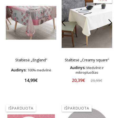
Staltiesė „England“
Staltiesė „Creamy square“
Audinys:
Medvilnė ir
Audinys:
100% medvilnė
mikropluoštas
20,39€
14,99€
23,99€
IŠPARDUOTA
IŠPARDUOTA