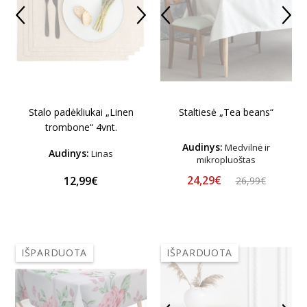
Stalo padėkliukai „Linen
Staltiesė „Tea beans“
trombone“ 4vnt.
Audinys:
Medvilnė ir
Audinys:
Linas
mikropluoštas
24,29€
12,99€
26,99€
IŠPARDUOTA
IŠPARDUOTA