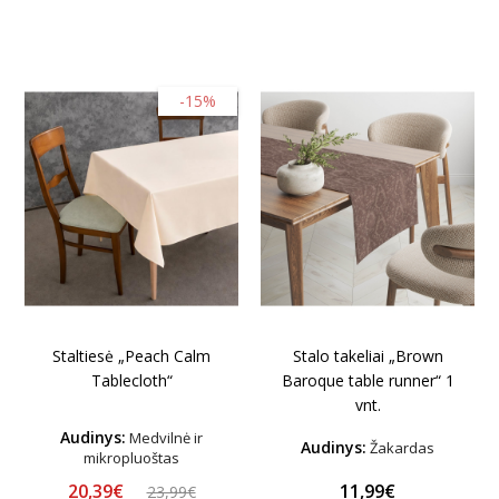
-15%
Staltiesė „Peach Calm
Stalo takeliai „Brown
Tablecloth“
Baroque table runner“ 1
vnt.
Audinys:
Medvilnė ir
Audinys:
Žakardas
mikropluoštas
20,39€
11,99€
23,99€