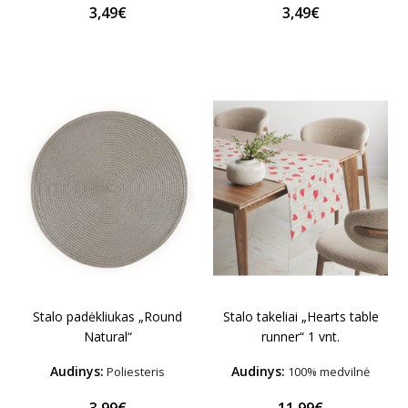
3,49€
3,49€
Stalo padėkliukas „Round
Stalo takeliai „Hearts table
Natural“
runner“ 1 vnt.
Audinys:
Audinys:
Poliesteris
100% medvilnė
3,99€
11,99€