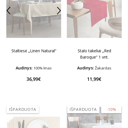
Stalo takeliai „Red
Staltiesė „Linen Natural“
Baroque“ 1 vnt.
Audinys:
Audinys:
100% linas
Žakardas
36,99€
11,99€
IŠPARDUOTA
IŠPARDUOTA
-10%