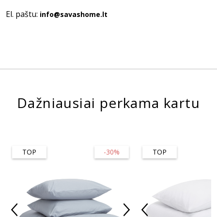
El. paštu:
info@savashome.lt
Dažniausiai perkama kartu
TOP
-30%
TOP