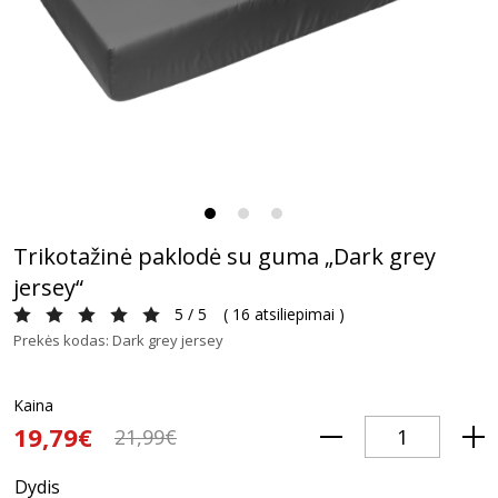
Trikotažinė paklodė su guma „Dark grey
jersey“
5 / 5
(
16 atsiliepimai
)
Prekės kodas: Dark grey jersey
Kaina
19,79€
21,99€
Dydis