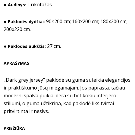
●
Trikotažas
Audinys:
●
90×200 cm; 160x200 cm; 180x200 cm;
Paklodės dydžiai:
200x220 cm.
●
27 cm.
Paklodės aukštis:
APRAŠYMAS
„Dark grey jersey“ paklodė su guma suteikia elegancijos
ir praktiškumo jūsų miegamajam. Jos paprasta, tačiau
moderni spalva puikiai dera su bet kokiu interjero
stiliumi, o guma užtikrina, kad paklodė liks tvirtai
pritvirtinta ir neslys.
PRIEŽIŪRA