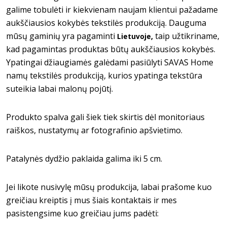
galime tobulėti ir kiekvienam naujam klientui pažadame
aukščiausios kokybės tekstilės produkciją. Dauguma
mūsų gaminių yra pagaminti
taip užtikriname,
Lietuvoje,
kad pagamintas produktas būtų aukščiausios kokybės.
Ypatingai džiaugiamės galėdami pasiūlyti SAVAS Home
namų tekstilės produkciją, kurios ypatinga tekstūra
suteikia labai malonų pojūtį.
Produkto spalva gali šiek tiek skirtis dėl monitoriaus
raiškos, nustatymų ar fotografinio apšvietimo.
Patalynės dydžio paklaida galima iki 5 cm.
Jei likote nusivylę mūsų produkcija, labai prašome kuo
greičiau kreiptis į mus šiais kontaktais ir mes
pasistengsime kuo greičiau jums padėti: