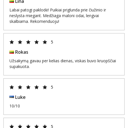
Lina
Labai patogi paklodė! Puikiai priglunda prie čiužinio ir
neslysta miegant. Medžiaga maloni odai, lengvai
skalbiama. Rekomenduoju!
5
Rokas
Užsakymą gavau per kelias dienas, viskas buvo kruopščiai
supakuota.
5
Luke
10/10
5