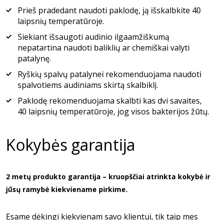
Prieš pradedant naudoti paklodę, ją išskalbkite 40
laipsnių temperatūroje.
Siekiant išsaugoti audinio ilgaamžiškumą
nepatartina naudoti baliklių ar chemiškai valyti
patalynę.
Ryškių spalvų patalynei rekomenduojama naudoti
spalvotiems audiniams skirtą skalbiklį.
Paklodę rekomenduojama skalbti kas dvi savaites,
40 laipsnių temperatūroje, jog visos bakterijos žūtų.
Kokybės garantija
2 metų produkto garantija – kruopščiai atrinkta kokybė ir
jūsų ramybė kiekviename pirkime.
Esame dėkingi kiekvienam savo klientui, tik taip mes