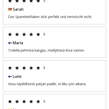
5
Sarah
Das Spannbettlaken sitzt perfekt und verrutscht nicht.
5
Maria
Todella pehmeä kangas, miellyttävä ihoa vasten.
5
Lumi
Istuu täydellisesti patjan päälle, ei liiku yön aikana.
5