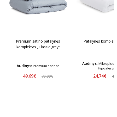
Premium satino patalynės
Patalynės komplekt
komplektas „Classic grey“
Audinys:
Mikropluošt
Audinys:
Premium satinas
Hipoalergin
49,69€
24,74€
70,99€
44