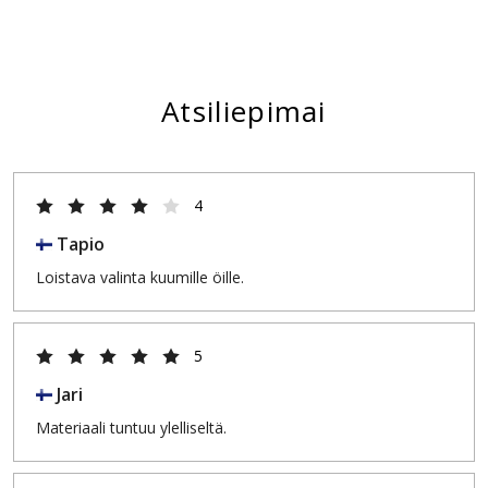
Atsiliepimai
4
Tapio
Loistava valinta kuumille öille.
5
Jari
Materiaali tuntuu ylelliseltä.