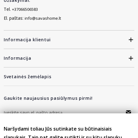
Užsakymai:
Tel.
+37066506583
El. paštas:
info@savashome.lt
Informacija klientui
Informacija
Svetainės žemėlapis
Gaukite naujausius pasiūlymus pirmi!
Naršydami toliau Jūs sutinkate su būtinaisiais
privatumo politika
Sutinku su
slapukais. Taip pat galite sutikti ir su kitų slapukų