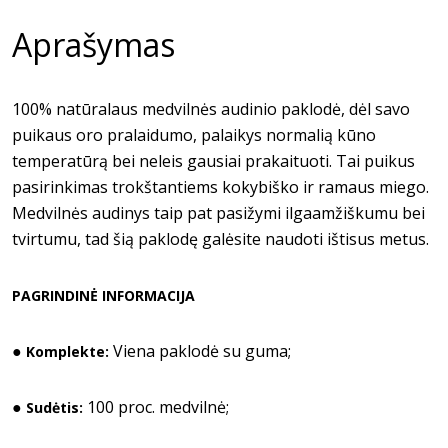
Aprašymas
100% natūralaus medvilnės audinio paklodė, dėl savo
puikaus oro pralaidumo, palaikys normalią kūno
temperatūrą bei neleis gausiai prakaituoti. Tai puikus
pasirinkimas trokštantiems kokybiško ir ramaus miego.
Medvilnės audinys taip pat pasižymi ilgaamžiškumu bei
tvirtumu, tad šią paklodę galėsite naudoti ištisus metus.
PAGRINDINĖ INFORMACIJA
●
Viena paklodė su guma;
Komplekte:
●
100 proc. medvilnė;
Sudėtis: