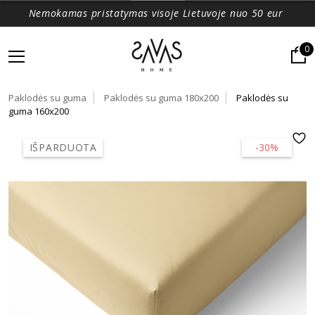
Nemokamas pristatymas visoje Lietuvoje nuo 50 eur
0
Paklodės su guma
Paklodės su guma 180x200
Paklodės su
guma 160x200
IŠPARDUOTA
-30%