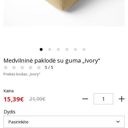
Medvilninė paklodė su guma „Ivory“
5 / 5
Prekės kodas: „Ivory“
Kaina
15,39€
21,99€
Dydis