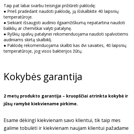
Taip pat labai svarbu teisingai prižiūrėti paklodę:
●
Prieš pradedant naudoti paklodę, ją išskalbkite 40 laipsnių
temperatūroje.
●
Siekiant išsaugoti audinio ilgaamžiškumą nepatartina naudoti
baliklių ar chemiškai valyti patalynę.
●
Ryškių spalvų patalynei rekomenduojama naudoti spalvotiems
audiniams skirtą skalbiklį.
●
Paklodę rekomenduojama skalbti kas dvi savaites, 40 laipsnių
temperatūroje, jog visos bakterijos žūtų.
Kokybės garantija
2 metų produkto garantija – kruopščiai atrinkta kokybė ir
jūsų ramybė kiekviename pirkime.
Esame dėkingi kiekvienam savo klientui, tik taip mes
galime tobulėti ir kiekvienam naujam klientui pažadame