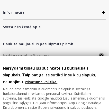
Informacija
Svetainės žemėlapis
Gaukite naujausius pasiūlymus pirmi!
Naršydami toliau Jūs sutinkate su būtinaisiais
privatumo politika
Sutinku su
slapukais. Taip pat galite sutikti ir su kitų slapukų
naudojimu.
Privatumo Politika.
Sekite mus
Naudojame asmeninius duomenis ir slapukus svetainės
funkcionalumui ir reklamos personalizavimui. Suteikdami
sutikimą, Jūs leidžiate Google naudoti Jūsų asmeninius duomenis
pagal šias sąlygas. Daugiau informacijos, kaip Google naudoja
Jūsų duomenis, rasite Google privatumo ir sąlygų puslapyje: