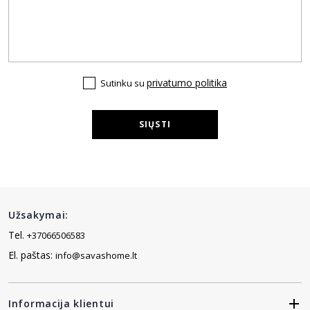
privatumo politika
Sutinku su
SIŲSTI
Užsakymai:
Tel.
+37066506583
El. paštas:
info@savashome.lt
Informacija klientui