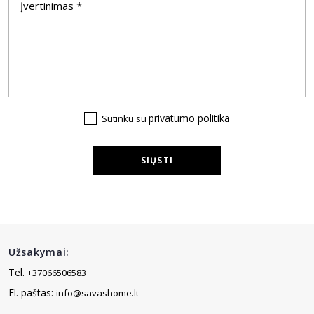
privatumo politika
Sutinku su
SIŲSTI
Užsakymai:
Tel.
+37066506583
El. paštas:
info@savashome.lt