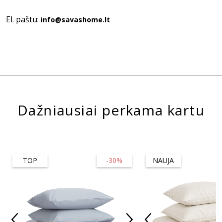
El. paštu:
info@savashome.lt
Dažniausiai perkama kartu
TOP
-30%
NAUJA