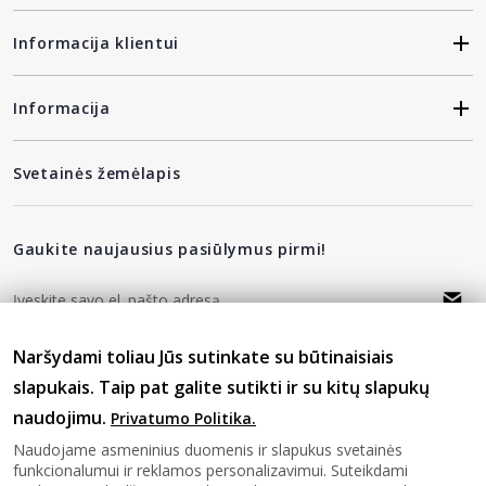
Informacija klientui
Informacija
Svetainės žemėlapis
Gaukite naujausius pasiūlymus pirmi!
Naršydami toliau Jūs sutinkate su būtinaisiais
privatumo politika
Sutinku su
slapukais. Taip pat galite sutikti ir su kitų slapukų
naudojimu.
Privatumo Politika.
Sekite mus
Naudojame asmeninius duomenis ir slapukus svetainės
funkcionalumui ir reklamos personalizavimui. Suteikdami