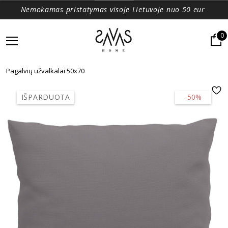
Nemokamas pristatymas visoje Lietuvoje nuo 50 eur
0
Pagalvių užvalkalai 50x70
IŠPARDUOTA
-50%