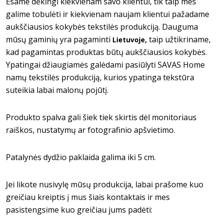
Esame dėkingi kiekvienam savo klientui, tik taip mes
galime tobulėti ir kiekvienam naujam klientui pažadame
aukščiausios kokybės tekstilės produkciją. Dauguma
mūsų gaminių yra pagaminti
taip užtikriname,
Lietuvoje,
kad pagamintas produktas būtų aukščiausios kokybės.
Ypatingai džiaugiamės galėdami pasiūlyti SAVAS Home
namų tekstilės produkciją, kurios ypatinga tekstūra
suteikia labai malonų pojūtį.
Produkto spalva gali šiek tiek skirtis dėl monitoriaus
raiškos, nustatymų ar fotografinio apšvietimo.
Patalynės dydžio paklaida galima iki 5 cm.
Jei likote nusivylę mūsų produkcija, labai prašome kuo
greičiau kreiptis į mus šiais kontaktais ir mes
pasistengsime kuo greičiau jums padėti: