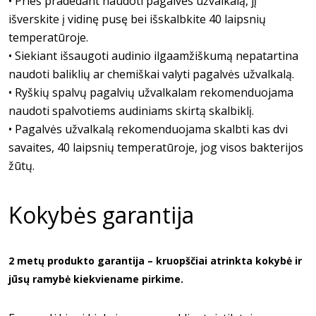
• Prieš pradedant naudoti pagalvės užvalkalą, jį
išverskite į vidinę pusę bei išskalbkite 40 laipsnių
temperatūroje.
• Siekiant išsaugoti audinio ilgaamžiškumą nepatartina
naudoti baliklių ar chemiškai valyti pagalvės užvalkalą.
• Ryškių spalvų pagalvių užvalkalam rekomenduojama
naudoti spalvotiems audiniams skirtą skalbiklį.
• Pagalvės užvalkalą rekomenduojama skalbti kas dvi
savaites, 40 laipsnių temperatūroje, jog visos bakterijos
žūtų.
Kokybės garantija
2 metų produkto garantija – kruopščiai atrinkta kokybė ir
jūsų ramybė kiekviename pirkime.