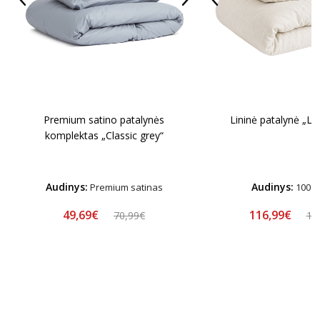
Premium satino patalynės
Lininė patalynė „Li
komplektas „Classic grey“
Audinys:
Audinys:
Premium satinas
100% 
49,69€
116,99€
70,99€
12