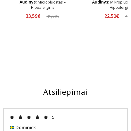
Audinys:
Audinys:
Mikropluoštas –
Mikropluošt
Hipoalerginis
Hipoalergin
33,59€
22,50€
41,99€
44
Atsiliepimai
5
Dominick