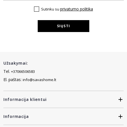
privatumo politika
Sutinku su
SIŲSTI
Užsakymai:
Tel.
+37066506583
El. paštas:
info@savashome.lt
Informacija klientui
Informacija