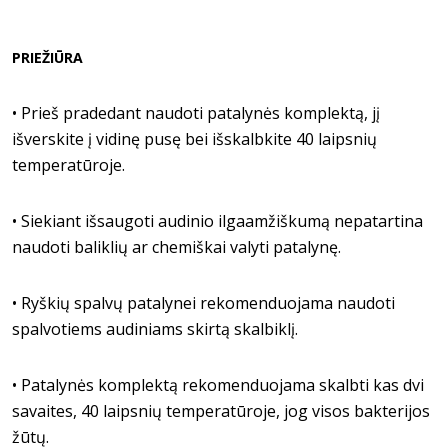
PRIEŽIŪRA
•
Prieš pradedant naudoti patalynės komplektą, jį
išverskite į vidinę pusę bei išskalbkite 40 laipsnių
temperatūroje.
•
Siekiant išsaugoti audinio ilgaamžiškumą nepatartina
naudoti baliklių ar chemiškai valyti patalynę.
•
Ryškių spalvų patalynei rekomenduojama naudoti
spalvotiems audiniams skirtą skalbiklį.
•
Patalynės komplektą rekomenduojama skalbti kas dvi
savaites, 40 laipsnių temperatūroje, jog visos bakterijos
žūtų.