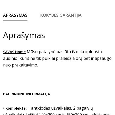
APRAŠYMAS
KOKYBĖS GARANTIJA
Aprašymas
Mūsų patalynė pasiūta iš mikropluošto
SAVAS Home
audinio, kuris ne tik puikiai praleidžia orą bet ir apsaugo
nuo prakaitavimo.
PAGRINDINĖ INFORMACIJA
•
1 antklodės užvalkalas, 2 pagalvių
Komplekte:
užvalkalai (dydžiui 140x200 cm ir 150x200 cm - skiriamas