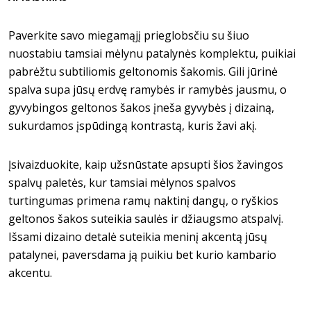
Paverkite savo miegamąjį prieglobsčiu su šiuo
nuostabiu tamsiai mėlynu patalynės komplektu, puikiai
pabrėžtu subtiliomis geltonomis šakomis. Gili jūrinė
spalva supa jūsų erdvę ramybės ir ramybės jausmu, o
gyvybingos geltonos šakos įneša gyvybės į dizainą,
sukurdamos įspūdingą kontrastą, kuris žavi akį.
Įsivaizduokite, kaip užsnūstate apsupti šios žavingos
spalvų paletės, kur tamsiai mėlynos spalvos
turtingumas primena ramų naktinį dangų, o ryškios
geltonos šakos suteikia saulės ir džiaugsmo atspalvį.
Išsami dizaino detalė suteikia meninį akcentą jūsų
patalynei, paversdama ją puikiu bet kurio kambario
akcentu.