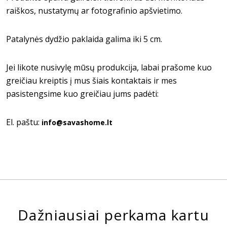
raiškos, nustatymų ar fotografinio apšvietimo.
Patalynės dydžio paklaida galima iki 5 cm.
Jei likote nusivylę mūsų produkcija, labai prašome kuo
greičiau kreiptis į mus šiais kontaktais ir mes
pasistengsime kuo greičiau jums padėti:
El. paštu:
info@savashome.lt
Dažniausiai perkama kartu