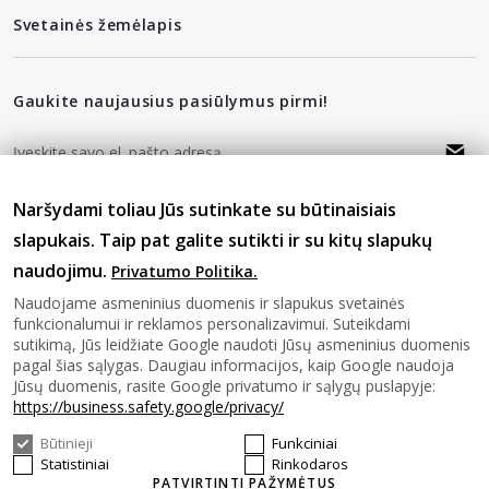
Svetainės žemėlapis
Gaukite naujausius pasiūlymus pirmi!
Naršydami toliau Jūs sutinkate su būtinaisiais
privatumo politika
Sutinku su
slapukais. Taip pat galite sutikti ir su kitų slapukų
naudojimu.
Privatumo Politika.
Sekite mus
Naudojame asmeninius duomenis ir slapukus svetainės
funkcionalumui ir reklamos personalizavimui. Suteikdami
sutikimą, Jūs leidžiate Google naudoti Jūsų asmeninius duomenis
pagal šias sąlygas. Daugiau informacijos, kaip Google naudoja
Jūsų duomenis, rasite Google privatumo ir sąlygų puslapyje:
https://business.safety.google/privacy/
Būtinieji
Funkciniai
© 2026 SAVASHOME Visos teises saugomos.
Statistiniai
Rinkodaros
PATVIRTINTI PAŽYMĖTUS