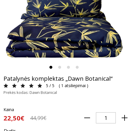
Patalynės komplektas „Dawn Botanical“
5 / 5
(
1 atsiliepimai
)
Prekės kodas: Dawn Botanical
Kaina
22,50€
44,99€