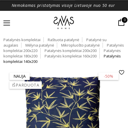
Nemokamas pristatymas visoje Lietuvoje nuo 50 eur
0
Patalynės komplektai
Raštuota patalynė
Patalynė su
augalais
Mėlyna patalynė
Mikropluošto patalynė
Patalynės
komplektai 200x220
Patalynės komplektai 200x200
Patalynės
komplektai 180x200
Patalynės komplektai 160x200
Patalynės
komplektai 140x200
NAUJA
-50%
IŠPARDUOTA