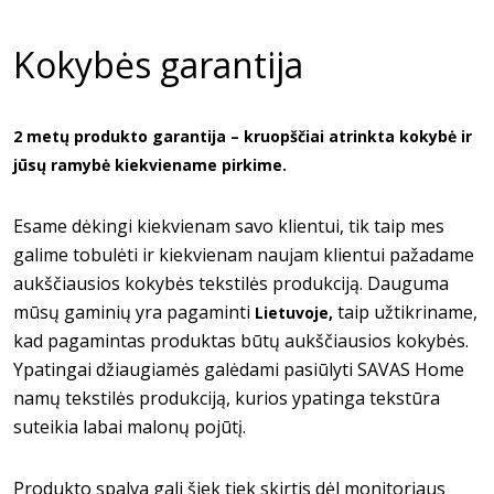
Kokybės garantija
2 metų produkto garantija – kruopščiai atrinkta kokybė ir
jūsų ramybė kiekviename pirkime.
Esame dėkingi kiekvienam savo klientui, tik taip mes
galime tobulėti ir kiekvienam naujam klientui pažadame
aukščiausios kokybės tekstilės produkciją. Dauguma
mūsų gaminių yra pagaminti
taip užtikriname,
Lietuvoje,
kad pagamintas produktas būtų aukščiausios kokybės.
Ypatingai džiaugiamės galėdami pasiūlyti SAVAS Home
namų tekstilės produkciją, kurios ypatinga tekstūra
suteikia labai malonų pojūtį.
Produkto spalva gali šiek tiek skirtis dėl monitoriaus