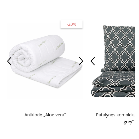
-20%
Antklodė „Aloe vera“
Patalynės komplekta
grey“