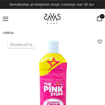
Nemokamas pristatymas visoje Lietuvoje nuo 50 eur
0
Valikliai
IŠPARDUOTA