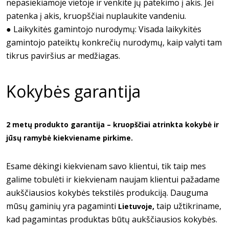
nepasiekiamoje vietoje ir venkite jų patekimo į akis. Jei
patenka į akis, kruopščiai nuplaukite vandeniu.
● Laikykitės gamintojo nurodymų: Visada laikykitės
gamintojo pateiktų konkrečių nurodymų, kaip valyti tam
tikrus paviršius ar medžiagas.
Kokybės garantija
2 metų produkto garantija – kruopščiai atrinkta kokybė ir
jūsų ramybė kiekviename pirkime.
Esame dėkingi kiekvienam savo klientui, tik taip mes
galime tobulėti ir kiekvienam naujam klientui pažadame
aukščiausios kokybės tekstilės produkciją. Dauguma
mūsų gaminių yra pagaminti
taip užtikriname,
Lietuvoje,
kad pagamintas produktas būtų aukščiausios kokybės.