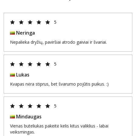
5
Neringa
Nepalieka dryžių, paviršiai atrodo gaiviai ir švariai.
5
Lukas
Kvapas nėra stiprus, bet švarumo pojūtis puikus. :)
5
Mindaugas
Vienas buteliukas pakeitė kelis kitus valiklius - labai
veiksmingas.