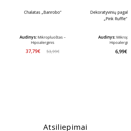
Dekoratyvinių pagalvi
Chalatas „Banrobo“
„Pink Ruffle“ 1
Audinys:
Audinys:
Mikropluoštas –
Mikroplu
Hipoalerginis
Hipoalergin
37,79€
6,99€
53,99€
Atsiliepimai