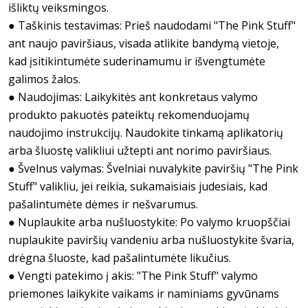
išliktų veiksmingos.
● Taškinis testavimas: Prieš naudodami "The Pink Stuff"
ant naujo paviršiaus, visada atlikite bandymą vietoje,
kad įsitikintumėte suderinamumu ir išvengtumėte
galimos žalos.
● Naudojimas: Laikykitės ant konkretaus valymo
produkto pakuotės pateiktų rekomenduojamų
naudojimo instrukcijų. Naudokite tinkamą aplikatorių
arba šluostę valikliui užtepti ant norimo paviršiaus.
● Švelnus valymas: Švelniai nuvalykite paviršių "The Pink
Stuff" valikliu, jei reikia, sukamaisiais judesiais, kad
pašalintumėte dėmes ir nešvarumus.
● Nuplaukite arba nušluostykite: Po valymo kruopščiai
nuplaukite paviršių vandeniu arba nušluostykite švaria,
drėgna šluoste, kad pašalintumėte likučius.
● Vengti patekimo į akis: "The Pink Stuff" valymo
priemones laikykite vaikams ir naminiams gyvūnams