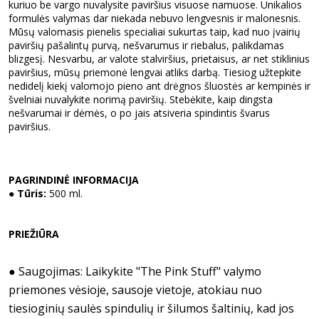
kuriuo be vargo nuvalysite paviršius visuose namuose. Unikalios
formulės valymas dar niekada nebuvo lengvesnis ir malonesnis.
Mūsų valomasis pienelis specialiai sukurtas taip, kad nuo įvairių
paviršių pašalintų purvą, nešvarumus ir riebalus, palikdamas
blizgesį. Nesvarbu, ar valote stalviršius, prietaisus, ar net stiklinius
paviršius, mūsų priemonė lengvai atliks darbą. Tiesiog užtepkite
nedidelį kiekį valomojo pieno ant drėgnos šluostės ar kempinės ir
švelniai nuvalykite norimą paviršių. Stebėkite, kaip dingsta
nešvarumai ir dėmės, o po jais atsiveria spindintis švarus
paviršius.
PAGRINDINĖ INFORMACIJA
●
Tūris:
500 ml.
PRIEŽIŪRA
● Saugojimas: Laikykite "The Pink Stuff" valymo
priemones vėsioje, sausoje vietoje, atokiau nuo
tiesioginių saulės spindulių ir šilumos šaltinių, kad jos