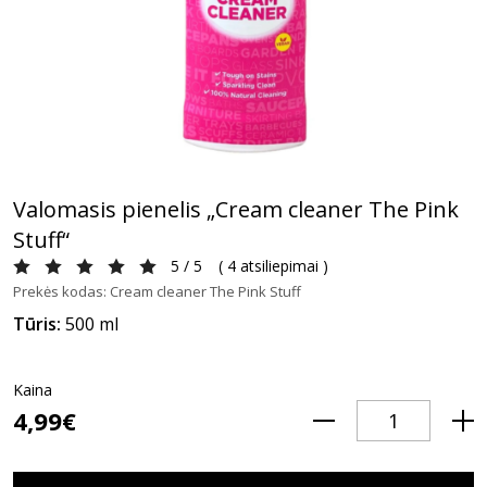
Valomasis pienelis „Cream cleaner The Pink
Stuff“
5 / 5
(
4 atsiliepimai
)
Prekės kodas: Cream cleaner The Pink Stuff
Tūris:
500 ml
Kaina
4,99€