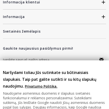
Informacija klientui
Informacija
Svetainės žemėlapis
Gaukite naujausius pasiūlymus pirmi!
Naršydami toliau Jūs sutinkate su būtinaisiais
privatumo politika
Sutinku su
slapukais. Taip pat galite sutikti ir su kitų slapukų
naudojimu.
Privatumo Politika.
Sekite mus
Naudojame asmeninius duomenis ir slapukus svetainės
funkcionalumui ir reklamos personalizavimui. Suteikdami
sutikimą, Jūs leidžiate Google naudoti Jūsų asmeninius duomenis
pagal šias sąlygas. Daugiau informacijos, kaip Google naudoja