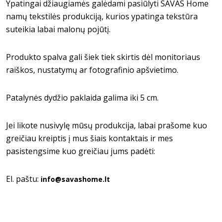
Ypatingai džiaugiamės galėdami pasiūlyti SAVAS Home
namų tekstilės produkciją, kurios ypatinga tekstūra
suteikia labai malonų pojūtį.
Produkto spalva gali šiek tiek skirtis dėl monitoriaus
raiškos, nustatymų ar fotografinio apšvietimo.
Patalynės dydžio paklaida galima iki 5 cm.
Jei likote nusivylę mūsų produkcija, labai prašome kuo
greičiau kreiptis į mus šiais kontaktais ir mes
pasistengsime kuo greičiau jums padėti:
El. paštu:
info@savashome.lt