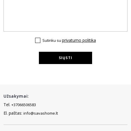
privatumo politika
Sutinku su
SIŲSTI
Užsakymai:
Tel.
+37066506583
El. paštas:
info@savashome.lt