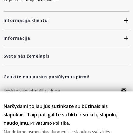
Informacija klientui
Informacija
Svetainės žemėlapis
Gaukite naujausius pasiūlymus pirmi!
Naršydami toliau Jūs sutinkate su būtinaisiais
privatumo politika
Sutinku su
slapukais. Taip pat galite sutikti ir su kitų slapukų
naudojimu.
Privatumo Politika.
Sekite mus
Naudojame asmeninius duomenis ir slapukus svetainės