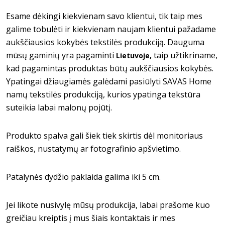
Esame dėkingi kiekvienam savo klientui, tik taip mes
galime tobulėti ir kiekvienam naujam klientui pažadame
aukščiausios kokybės tekstilės produkciją. Dauguma
mūsų gaminių yra pagaminti
taip užtikriname,
Lietuvoje,
kad pagamintas produktas būtų aukščiausios kokybės.
Ypatingai džiaugiamės galėdami pasiūlyti SAVAS Home
namų tekstilės produkciją, kurios ypatinga tekstūra
suteikia labai malonų pojūtį.
Produkto spalva gali šiek tiek skirtis dėl monitoriaus
raiškos, nustatymų ar fotografinio apšvietimo.
Patalynės dydžio paklaida galima iki 5 cm.
Jei likote nusivylę mūsų produkcija, labai prašome kuo
greičiau kreiptis į mus šiais kontaktais ir mes