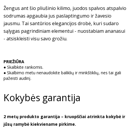
Žengus ant šio pliušinio kilimo, juodos spalvos atspalvio
sodrumas apgaubia jus paslaptingumo ir žavesio
jausmu. Tai santūrios elegancijos drobė, kuri sudaro
sąlygas pagrindiniam elementui - nuostabiam ananasui
- atsiskleisti visu savo grožiu.
PRIEŽIŪRA
● Skalbkite rankomis.
● Skalbimo metu nenaudokite baliklių ir minkštiklių, nes tai gali
pažeisti audinį.
Kokybės garantija
2 metų produkto garantija – kruopščiai atrinkta kokybė ir
jūsų ramybė kiekviename pirkime.