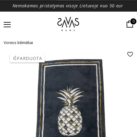
Nemokamas pristatymas visoje Lietuvoje nuo 50 eur
0
Vonios kilimėliai
IŠPARDUOTA