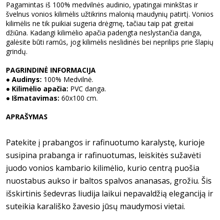
Pagamintas iš 100% medvilnės audinio, ypatingai minkštas ir
švelnus vonios kilimėlis užtikrins malonią maudynių patirtį. Vonios
kilimėlis ne tik puikiai sugeria drėgmę, tačiau taip pat greitai
džiūna. Kadangi kilimėlio apačia padengta neslystančia danga,
galėsite būti ramūs, jog kilimėlis neslidinės bei neprilips prie šlapių
grindų.
PAGRINDINĖ INFORMACIJA
● Audinys:
100% Medvilnė.
● Kilimėlio apačia:
PVC danga.
● Išmatavimas:
60x100 cm.
APRAŠYMAS
Patekite į prabangos ir rafinuotumo karalystę, kurioje
susipina prabanga ir rafinuotumas, leiskitės sužavėti
juodo vonios kambario kilimėlio, kurio centrą puošia
nuostabus aukso ir baltos spalvos ananasas, grožiu. Šis
išskirtinis šedevras liudija laikui nepavaldžią eleganciją ir
suteikia karališko žavesio jūsų maudymosi vietai.