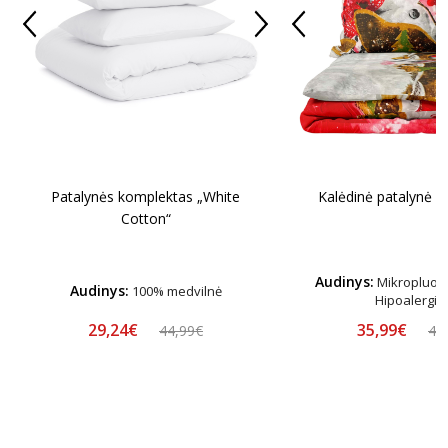
Patalynės komplektas „White
Kalėdinė patalynė 
Cotton“
Audinys:
Mikropluošt
Audinys:
100% medvilnė
Hipoalergin
29,24€
35,99€
44,99€
44