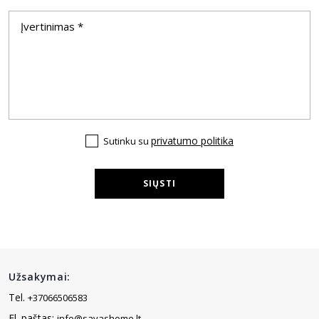
privatumo politika
Sutinku su
SIŲSTI
Užsakymai:
Tel.
+37066506583
El. paštas:
info@savashome.lt