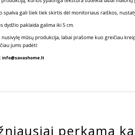
s produkciją, kurios ypatinga tekstūra suteikia labai malonų 
 spalva gali šiek tiek skirtis dėl monitoriaus raiškos, nusta
s dydžio paklaida galima iki 5 cm.
te nusivylę mūsų produkcija, labai prašome kuo greičiau krei
čiau jums padėti:
:
info@savashome.lt
žniausiai perkama ka