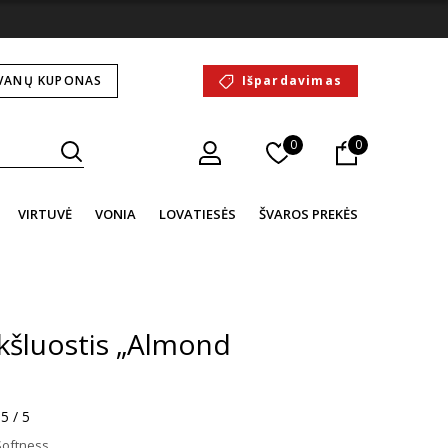
VANŲ KUPONAS
Išpardavimas
0
0
VIRTUVĖ
VONIA
LOVATIESĖS
ŠVAROS PREKĖS
kšluostis „Almond
5 / 5
Softness