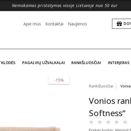
Nemokamas pristatymas visoje Lietuvoje nuo 50 eur
Apie mus
Kontaktai
Naujienos
DO
TKLODĖS
PAGALVIŲ UŽVALKALAI
RANKŠLUOSČIAI
INTERJERAS
-15%
Rankšluosčiai
Vonia
Vonios ran
Softness“
Prekės kodas: Almond 