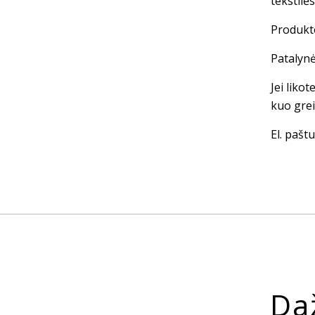
tekstilė
Produkto
Patalynė
Jei liko
kuo grei
El. paštu
Da