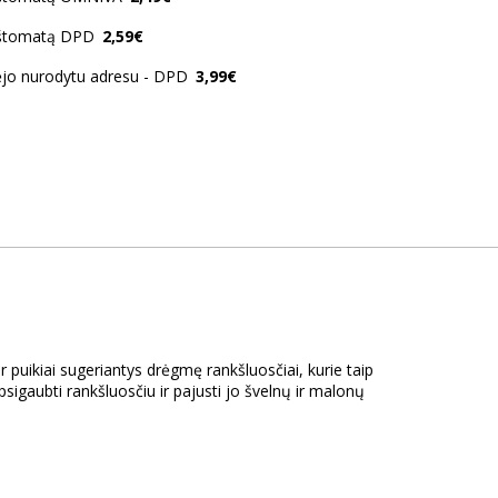
aštomatą DPD
2,59€
ėjo nurodytu adresu - DPD
3,99€
r puikiai sugeriantys drėgmę rankšluosčiai, kurie taip
igaubti rankšluosčiu ir pajusti jo švelnų ir malonų