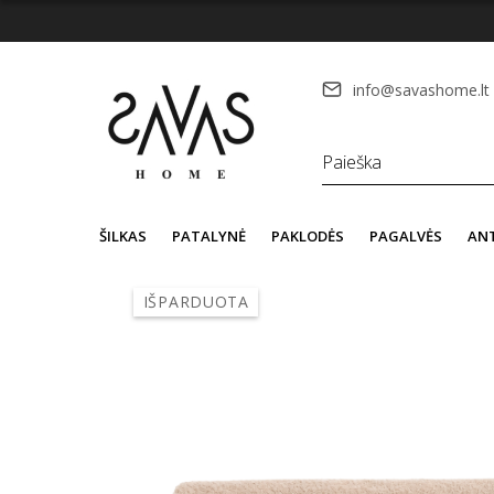
info@savashome.lt
ŠILKAS
PATALYNĖ
PAKLODĖS
PAGALVĖS
AN
IŠPARDUOTA