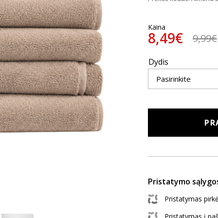
Kaina
8,49€
9,99€
Dydis
PR
Pristatymo sąlygo
Pristatymas pir
Pristatymas į p