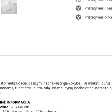
Pristatymas į p
Pristatymas pirk
što rankšluosčiai pasižymi nepriekaištinga kokybe. Tai minkšti, purūs i
žmonėms, turintiems jautrią odą. Po maudynių neabejotinai norėsite aps
mą.
INĖ INFORMACIJA
vimai:
70x140 cm.
:
80% mikropluoštas, 20% nailonas.