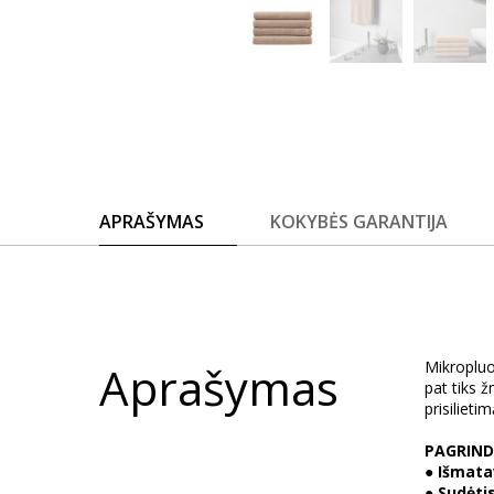
APRAŠYMAS
KOKYBĖS GARANTIJA
Aprašymas
Mikropluo
pat tiks 
prisilieti
PAGRIND
●
Išmata
●
Sudėtis