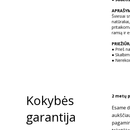
APRAŠY
Šviesiai s
natūraliai
pritaikoma
ramią ir e
PRIEŽIŪ
●
Prieš n
●
Skalbimo
●
Nerekom
Kokybės
2 metų p
Esame dė
garantija
aukščia
pagamin