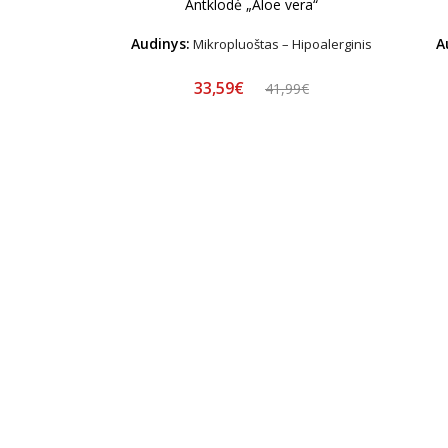
Antklodė „Aloe vera“
Audinys:
A
Mikropluoštas – Hipoalerginis
33,59€
41,99€