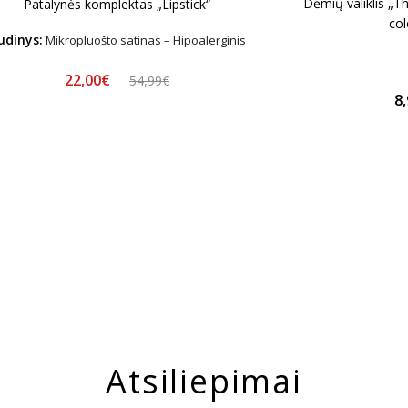
Dėmių valiklis „T
Patalynės komplektas „Lipstick“
col
udinys:
Mikropluošto satinas – Hipoalerginis
22,00€
54,99€
8
Atsiliepimai