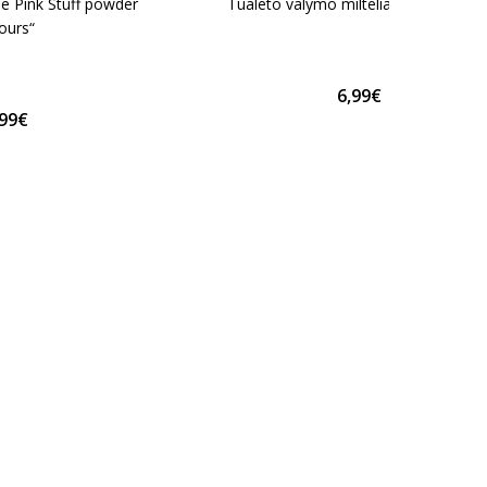
he Pink Stuff powder
Tualeto valymo milteliai „WC powder
ours“
6,99€
,99€