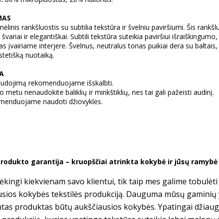
MAS
mėlinis rankšluostis su subtilia tekstūra ir švelniu paviršiumi. Šis rankšl
, švariai ir elegantiškai. Subtili tekstūra suteikia paviršiui išraiškingumo
s įvairiame interjere. Švelnus, neutralus tonas puikiai dera su baltais,
stetišką nuotaiką.
RA
audojimą rekomenduojame išskalbti.
 metu nenaudokite baliklių ir minkštiklių, nes tai gali pažeisti audinį.
enduojame naudoti džiovyklės.
rodukto garantija – kruopščiai atrinkta kokybė ir jūsų ramyb
kingi kiekvienam savo klientui, tik taip mes galime tobulėt
usios kokybės tekstilės produkciją. Dauguma mūsų gaminių
tas produktas būtų aukščiausios kokybės. Ypatingai džiau