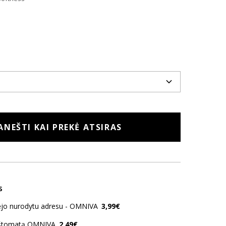
ANEŠTI KAI PREKĖ ATSIRAS
s
kėjo nurodytu adresu - OMNIVA
3,99€
aštomatą OMNIVA
2,49€