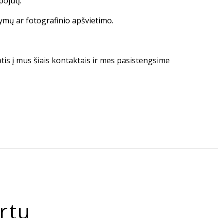
pojūtį.
tymų ar fotografinio apšvietimo.
ptis į mus šiais kontaktais ir mes pasistengsime
rtu