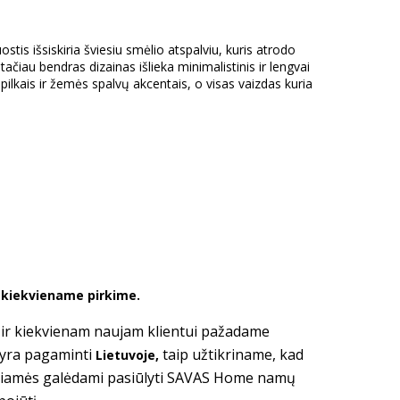
uostis išsiskiria šviesiu smėlio atspalviu, kuris atrodo
, tačiau bendras dizainas išlieka minimalistinis ir lengvai
 pilkais ir žemės spalvų akcentais, o visas vaizdas kuria
ė kiekviename pirkime.
i ir kiekvienam naujam klientui pažadame
 yra pagaminti
taip užtikriname, kad
Lietuvoje,
giamės galėdami pasiūlyti SAVAS Home namų