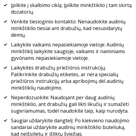
Įpilkite į skalbimo ciklą: Įpilkite minkštiklio į tam skirtą
dozatorių.
Venkite tiesioginio kontakto: Nenaudokite audinių
minkštiklio tiesiai ant drabužių, kad nesusidarytų
dėmių.
Laikykite vaikams nepasiekiamoje vietoje: Audinių
minkštiklį laikykite saugioje, vaikams ir naminiams
gyvūnams nepasiekiamoje vietoje.
Laikykitės drabužių priežiūros instrukcijų:
Patikrinkite drabužių etiketes, ar nėra specialių
priežiūros instrukcijų arba apribojimų dėl audinių
minkštiklių naudojimo.
Neperdozuokite: Naudojant per daug audinių
minkštiklio, ant drabužių gali likti likučių ir sumažėti
sugeriamumas, todėl naudokite taip, kaip nurodyta.
Saugiai uždarykite dangtelį: Po kiekvieno naudojimo
sandariai uždarykite audinių minkštiklio buteliuką,
kad neišsilietų ir išliktų šviežias.