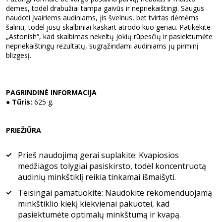
dėmes, todėl drabužiai tampa gaivūs ir nepriekaištingi. Saugus
naudoti įvairiems audiniams, jis švelnus, bet tvirtas dėmėms
šalinti, todėl jūsų skalbiniai kaskart atrodo kuo geriau. Patikėkite
„Astonish“, kad skalbimas nekeltų jokių rūpesčių ir pasiektumėte
nepriekaištingų rezultatų, sugrąžindami audiniams jų pirminį
blizgesį.
PAGRINDINĖ INFORMACIJA
●
Tūris:
625 g.
PRIEŽIŪRA
Prieš naudojimą gerai suplakite: Kvapiosios
medžiagos tolygiai pasiskirsto, todėl koncentruotą
audinių minkštiklį reikia tinkamai išmaišyti.
Teisingai pamatuokite: Naudokite rekomenduojamą
minkštiklio kiekį kiekvienai pakuotei, kad
pasiektumėte optimalų minkštumą ir kvapą.