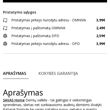
Pristatymo sąlygos
Pristatymas pirkėjo nurodytu adresu - OMNIVA
3,99€
Pristatymas į paštomatą OMNIVA
2,49€
Pristatymas į paštomatą DPD
2,59€
Pristatymas pirkėjo nurodytu adresu - DPD
3,99€
APRAŠYMAS
KOKYBĖS GARANTIJA
Aprašymas
SAVAS Home
Dėmių valiklis - tai galingas ir veiksmingas
sprendimas, skirtas net sunkiausioms audinių dėmėms išvalyti.
Pažangi formulė be vargo pašalina purvą, riebalus ir maisto