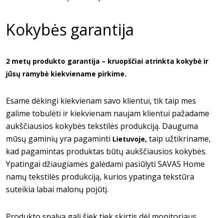
Kokybės garantija
2 metų produkto garantija – kruopščiai atrinkta kokybė ir
jūsų ramybė kiekviename pirkime.
Esame dėkingi kiekvienam savo klientui, tik taip mes
galime tobulėti ir kiekvienam naujam klientui pažadame
aukščiausios kokybės tekstilės produkciją. Dauguma
mūsų gaminių yra pagaminti
taip užtikriname,
Lietuvoje,
kad pagamintas produktas būtų aukščiausios kokybės.
Ypatingai džiaugiamės galėdami pasiūlyti SAVAS Home
namų tekstilės produkciją, kurios ypatinga tekstūra
suteikia labai malonų pojūtį.
Produkto spalva gali šiek tiek skirtis dėl monitoriaus