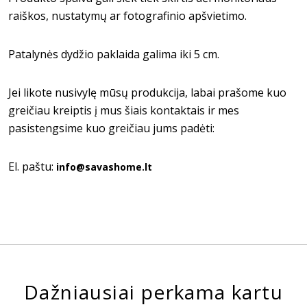
raiškos, nustatymų ar fotografinio apšvietimo.
Patalynės dydžio paklaida galima iki 5 cm.
Jei likote nusivylę mūsų produkcija, labai prašome kuo
greičiau kreiptis į mus šiais kontaktais ir mes
pasistengsime kuo greičiau jums padėti:
El. paštu:
info@savashome.lt
Dažniausiai perkama kartu