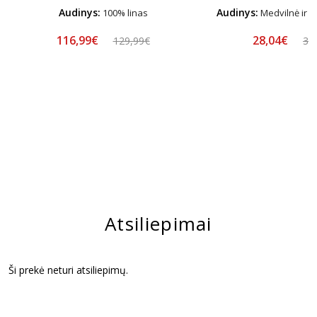
Audinys:
Audinys:
100% linas
Medvilnė ir m
116,99€
28,04€
129,99€
32
Atsiliepimai
Ši prekė neturi atsiliepimų.