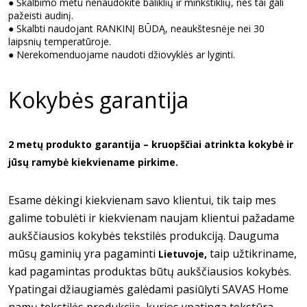
●
Skalbimo metu nenaudokite baliklių ir minkštiklių, nes tai gali
pažeisti audinį.
●
Skalbti naudojant RANKINĮ BŪDĄ, neaukštesnėje nei 30
laipsnių temperatūroje.
●
Nerekomenduojame naudoti džiovyklės ar lyginti.
Kokybės garantija
2 metų produkto garantija – kruopščiai atrinkta kokybė ir
jūsų ramybė kiekviename pirkime.
Esame dėkingi kiekvienam savo klientui, tik taip mes
galime tobulėti ir kiekvienam naujam klientui pažadame
aukščiausios kokybės tekstilės produkciją. Dauguma
mūsų gaminių yra pagaminti
taip užtikriname,
Lietuvoje,
kad pagamintas produktas būtų aukščiausios kokybės.
Ypatingai džiaugiamės galėdami pasiūlyti SAVAS Home
namų tekstilės produkciją, kurios ypatinga tekstūra