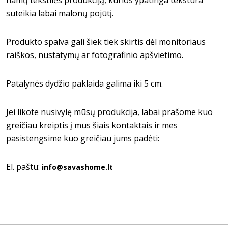
suteikia labai malonų pojūtį.
Produkto spalva gali šiek tiek skirtis dėl monitoriaus
raiškos, nustatymų ar fotografinio apšvietimo.
Patalynės dydžio paklaida galima iki 5 cm.
Jei likote nusivylę mūsų produkcija, labai prašome kuo
greičiau kreiptis į mus šiais kontaktais ir mes
pasistengsime kuo greičiau jums padėti:
El. paštu:
info@savashome.lt