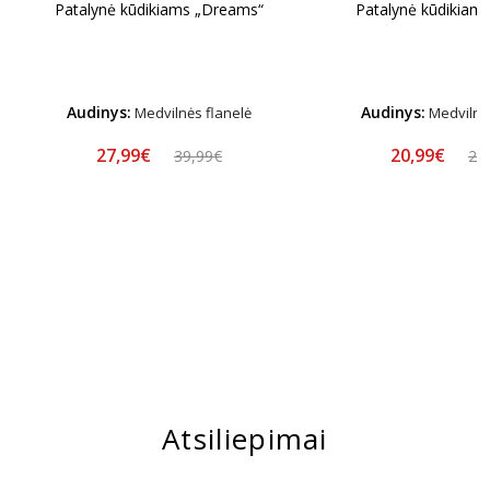
Patalynė kūdikiams „Dreams“
Patalynė kūdikiam
Audinys:
Audinys:
Medvilnės flanelė
Medvilnės
27,99€
20,99€
39,99€
29
Atsiliepimai