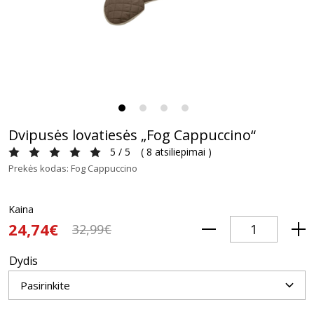
Dvipusės lovatiesės „Fog Cappuccino“
5 / 5
(
8 atsiliepimai
)
Prekės kodas: Fog Cappuccino
Kaina
24,74€
32,99€
Dydis