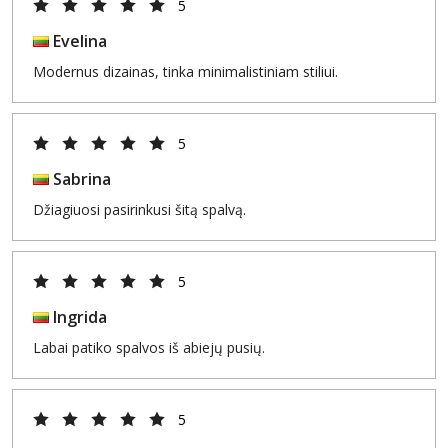
5
Evelina
Modernus dizainas, tinka minimalistiniam stiliui.
5
Sabrina
Džiagiuosi pasirinkusi šitą spalvą.
5
Ingrida
Labai patiko spalvos iš abiejų pusių.
5