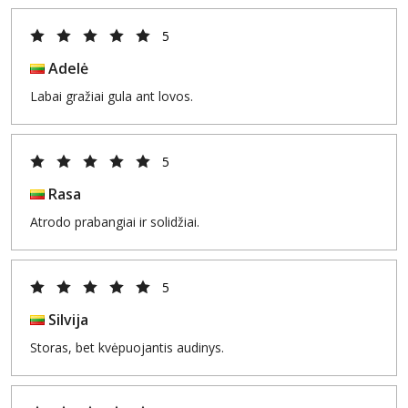
5
Adelė
Labai gražiai gula ant lovos.
5
Rasa
Atrodo prabangiai ir solidžiai.
5
Silvija
Storas, bet kvėpuojantis audinys.