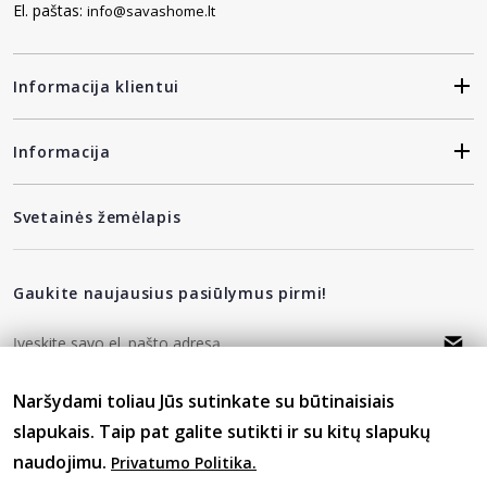
El. paštas:
info@savashome.lt
Informacija klientui
Informacija
Svetainės žemėlapis
Gaukite naujausius pasiūlymus pirmi!
privatumo politika
Naršydami toliau Jūs sutinkate su būtinaisiais
Sutinku su
slapukais. Taip pat galite sutikti ir su kitų slapukų
naudojimu.
Privatumo Politika.
Sekite mus