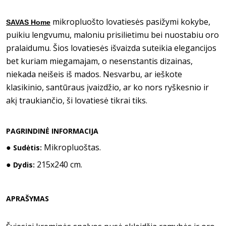
mikropluošto lovatiesės pasižymi kokybe,
SAVAS Home
puikiu lengvumu, maloniu prisilietimu bei nuostabiu oro
pralaidumu. Šios lovatiesės išvaizda suteikia elegancijos
bet kuriam miegamajam, o nesenstantis dizainas,
niekada neišeis iš mados. Nesvarbu, ar ieškote
klasikinio, santūraus įvaizdžio, ar ko nors ryškesnio ir
akį traukiančio, ši lovatiesė tikrai tiks.
PAGRINDINĖ INFORMACIJA
●
Mikropluoštas.
Sudėtis:
●
215x240 cm.
Dydis:
APRAŠYMAS