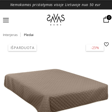
Nemokamas pristatymas visoje Lietuvoje nuo 50 eur
0
Interjeras
Pledai
IŠPARDUOTA
-25%