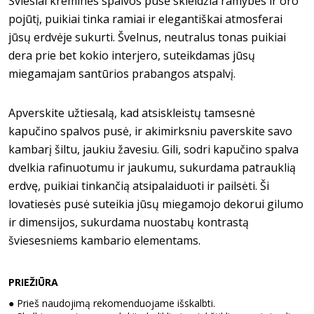
Šviesiai kreminės spalvos pusė skleidžia ramybės ir oro
pojūtį, puikiai tinka ramiai ir elegantiškai atmosferai
jūsų erdvėje sukurti. Švelnus, neutralus tonas puikiai
dera prie bet kokio interjero, suteikdamas jūsų
miegamajam santūrios prabangos atspalvį.
Apverskite užtiesalą, kad atsiskleistų tamsesnė
kapučino spalvos pusė, ir akimirksniu paverskite savo
kambarį šiltu, jaukiu žavesiu. Gili, sodri kapučino spalva
dvelkia rafinuotumu ir jaukumu, sukurdama patrauklią
erdvę, puikiai tinkančią atsipalaiduoti ir pailsėti. Ši
lovatiesės pusė suteikia jūsų miegamojo dekorui gilumo
ir dimensijos, sukurdama nuostabų kontrastą
šviesesniems kambario elementams.
PRIEŽIŪRA
●
Prieš naudojimą rekomenduojame išskalbti.