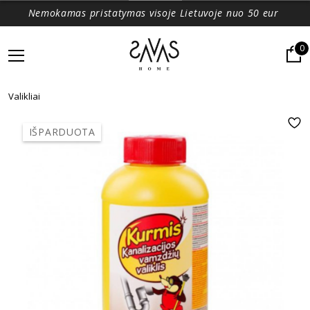
Nemokamas pristatymas visoje Lietuvoje nuo 50 eur
0
Valikliai
IŠPARDUOTA