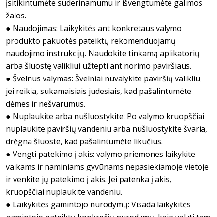
įsitikintumėte suderinamumu ir išvengtumėte galimos
žalos.
● Naudojimas: Laikykitės ant konkretaus valymo
produkto pakuotės pateiktų rekomenduojamų
naudojimo instrukcijų. Naudokite tinkamą aplikatorių
arba šluostę valikliui užtepti ant norimo paviršiaus.
● Švelnus valymas: Švelniai nuvalykite paviršių valikliu,
jei reikia, sukamaisiais judesiais, kad pašalintumėte
dėmes ir nešvarumus.
● Nuplaukite arba nušluostykite: Po valymo kruopščiai
nuplaukite paviršių vandeniu arba nušluostykite švaria,
drėgna šluoste, kad pašalintumėte likučius.
● Vengti patekimo į akis: valymo priemones laikykite
vaikams ir naminiams gyvūnams nepasiekiamoje vietoje
ir venkite jų patekimo į akis. Jei patenka į akis,
kruopščiai nuplaukite vandeniu.
● Laikykitės gamintojo nurodymų: Visada laikykitės