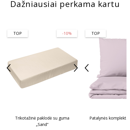
Dažniausiai perkama kartu
TOP
-10%
TOP
Trikotažinė paklodė su guma
Patalynės komplektas
„Sand“