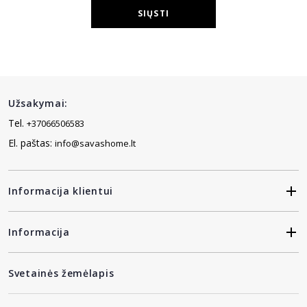
SIŲSTI
Užsakymai:
Tel.
+37066506583
El. paštas:
info@savashome.lt
Informacija klientui
Informacija
Svetainės žemėlapis