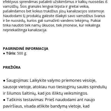
efektyvus sprendimas pašalinti užsikimšimus ir kalkių nuosėdas iš
vamzdžių. Šios granulės lengvai tirpsta ir greitai veikia,
pašalindamos bet kokius trukdžius jūsų kanalizacijos sistemoje.
Naudodami šį produktą galėsite išlaikyti savo vamzdžius švarius
ir be nuosėdų, kurios gali sumažinti vandens tekėjimą. Puikiai
tinka naudoti tiek namų ūkiuose, tiek įmonėse, kur reikalinga
nepriekaištinga kanalizacija.
PAGRINDINĖ INFORMACIJA
●
Tūris:
500 g.
PRIEŽIŪRA
● Saugojimas: Laikykite valymo priemones vėsioje,
sausoje vietoje, atokiau nuo tiesioginių saulės spindulių
ir šilumos šaltinių, kad jos išliktų veiksmingos.
● Taškinis testavimas: Prieš naudodami ant naujo
paviršiaus, visada atlikite bandymą vietoje, kad