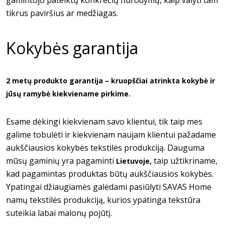
gamintojo pateiktų konkrečių nurodymų, kaip valyti tam
tikrus paviršius ar medžiagas.
Kokybės garantija
2 metų produkto garantija – kruopščiai atrinkta kokybė ir
jūsų ramybė kiekviename pirkime.
Esame dėkingi kiekvienam savo klientui, tik taip mes
galime tobulėti ir kiekvienam naujam klientui pažadame
aukščiausios kokybės tekstilės produkciją. Dauguma
mūsų gaminių yra pagaminti
taip užtikriname,
Lietuvoje,
kad pagamintas produktas būtų aukščiausios kokybės.
Ypatingai džiaugiamės galėdami pasiūlyti SAVAS Home
namų tekstilės produkciją, kurios ypatinga tekstūra
suteikia labai malonų pojūtį.