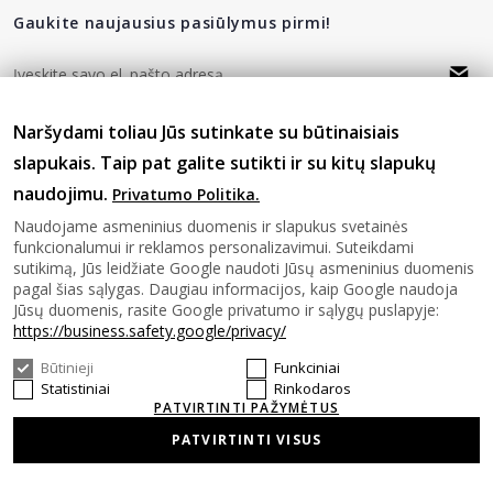
Gaukite naujausius pasiūlymus pirmi!
Naršydami toliau Jūs sutinkate su būtinaisiais
privatumo politika
Sutinku su
slapukais. Taip pat galite sutikti ir su kitų slapukų
naudojimu.
Privatumo Politika.
Sekite mus
Naudojame asmeninius duomenis ir slapukus svetainės
funkcionalumui ir reklamos personalizavimui. Suteikdami
sutikimą, Jūs leidžiate Google naudoti Jūsų asmeninius duomenis
pagal šias sąlygas. Daugiau informacijos, kaip Google naudoja
Jūsų duomenis, rasite Google privatumo ir sąlygų puslapyje:
https://business.safety.google/privacy/
Būtinieji
Funkciniai
© 2026 SAVASHOME Visos teises saugomos.
Statistiniai
Rinkodaros
PATVIRTINTI PAŽYMĖTUS
PATVIRTINTI VISUS