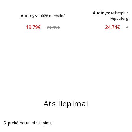
Audinys:
Mikropluošt
Audinys:
100% medvilnė
Hipoalergin
19,79€
24,74€
21,99€
44
Atsiliepimai
Ši prekė neturi atsiliepimų.