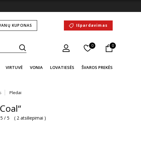
VANŲ KUPONAS
Išpardavimas
0
0
VIRTUVĖ
VONIA
LOVATIESĖS
ŠVAROS PREKĖS
s
Pledai
„Coal“
5 / 5
(
2 atsiliepimai
)