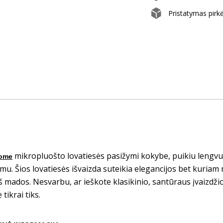
Pristatymas pirk
mikropluošto lovatiesės pasižymi kokybe, puikiu lengvu
ome
mu. Šios lovatiesės išvaizda suteikia elegancijos bet kuria
iš mados. Nesvarbu, ar ieškote klasikinio, santūraus įvaizdžio
 tikrai tiks.