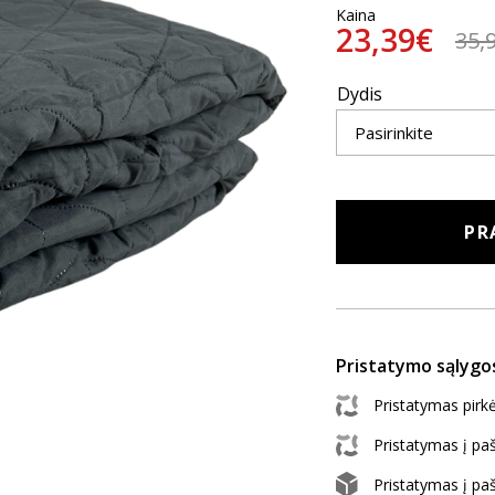
Kaina
23,39€
35,
Dydis
PR
Pristatymo sąlygo
Pristatymas pir
Pristatymas į p
Pristatymas į p