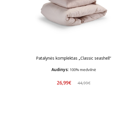
Patalynės komplektas „Classic seashell“
Audinys:
100% medvilnė
26,99€
44,99€