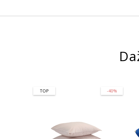
Da
TOP
-40%