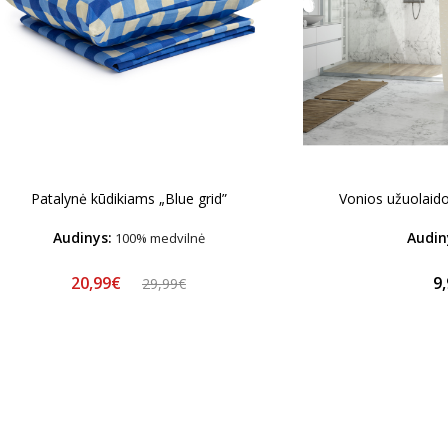
Patalynė kūdikiams „Blue grid”
Vonios užuolaido
Audinys:
Audin
100% medvilnė
20,99€
9
29,99€