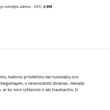
ėjo nurodytu adresu - DPD
3,99€
mu, maloniu prisilietimu bei nuostabiu oro
m miegamajam, o nesenstantis dizainas, niekada
, ar ko nors ryškesnio ir akį traukiančio, ši