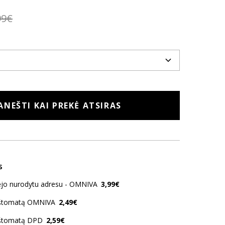
99€
ANEŠTI KAI PREKĖ ATSIRAS
s
kėjo nurodytu adresu - OMNIVA
3,99€
aštomatą OMNIVA
2,49€
aštomatą DPD
2,59€