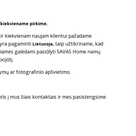
ė kiekviename pirkime.
i ir kiekvienam naujam klientui pažadame
 yra pagaminti
taip užtikriname, kad
Lietuvoje,
giamės galėdami pasiūlyti SAVAS Home namų
pojūtį.
tymų ar fotografinio apšvietimo.
ptis į mus šiais kontaktais ir mes pasistengsime