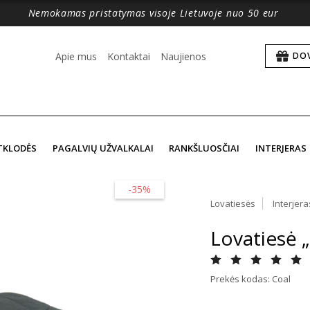
Nemokamas pristatymas visoje Lietuvoje nuo 50 eur
Apie mus
Kontaktai
Naujienos
DO
TKLODĖS
PAGALVIŲ UŽVALKALAI
RANKŠLUOSČIAI
INTERJERAS
-35%
Lovatiesės
Interjera
Lovatiesė 
Prekės kodas: Coal