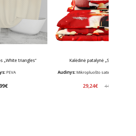
s „White triangles“
Kalėdinė patalynė „Santa Claus“
ys:
Audinys:
PEVA
Mikropluošto satinas – Hipoalerg
29,24€
,99€
44,99€