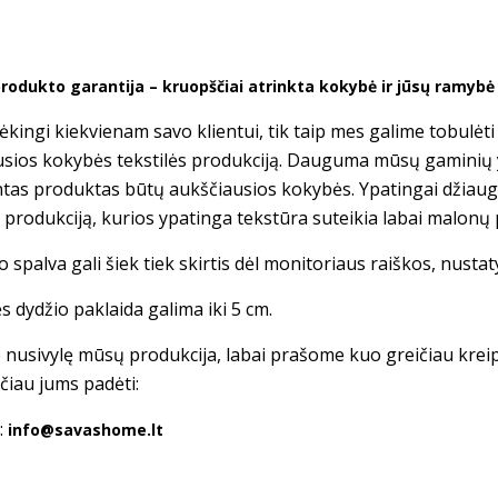
rodukto garantija – kruopščiai atrinkta kokybė ir jūsų ramyb
kingi kiekvienam savo klientui, tik taip mes galime tobulėt
usios kokybės tekstilės produkciją. Dauguma mūsų gaminių
tas produktas būtų aukščiausios kokybės. Ypatingai džiau
s produkciją, kurios ypatinga tekstūra suteikia labai malonų 
 spalva gali šiek tiek skirtis dėl monitoriaus raiškos, nusta
s dydžio paklaida galima iki 5 cm.
te nusivylę mūsų produkcija, labai prašome kuo greičiau krei
čiau jums padėti:
:
info@savashome.lt