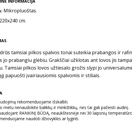
INĖ INFORMACIJA
Mikropluoštas.
s:
220x240 cm.
MAS
odrūs tamsiai pilkos spalvos tonai suteikia prabangos ir rafinu
 jo prabangiu glėbiu. Grakščiai užklotas ant lovos jis tampa
iu. Tamsiai pilkos lovos užtiesalo grožis slypi jo universalume
į papuošti įvairiausiomis spalvomis ir stiliais.
RA
audojimą rekomenduojame išskalbti.
 metu nenaudokite baliklių ir minkštiklių, nes tai gali pažeisti audinį.
 naudojant RANKINĮ BŪDĄ, neaukštesnėje nei 30 laipsnių temperatūro
enduojame naudoti džiovyklės ar lyginti.