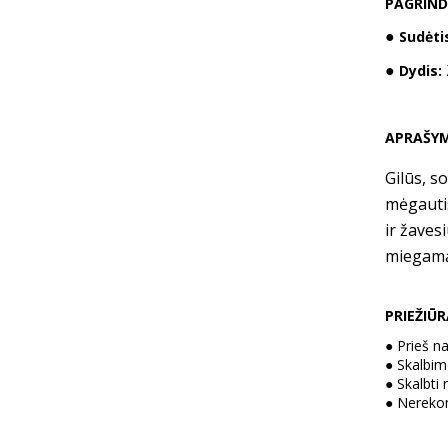
PAGRIND
●
Sudėti
●
Dydis:
APRAŠY
Gilūs, s
mėgautis
ir žaves
miegamąj
PRIEŽIŪ
●
Prieš n
●
Skalbimo
●
Skalbti
●
Nerekom