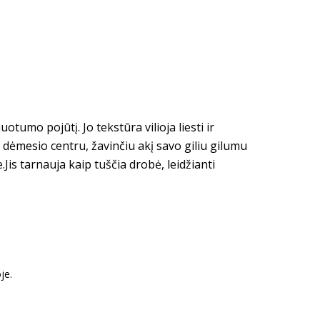
otumo pojūtį. Jo tekstūra vilioja liesti ir
 dėmesio centru, žavinčiu akį savo giliu gilumu
.Jis tarnauja kaip tuščia drobė, leidžianti
je.