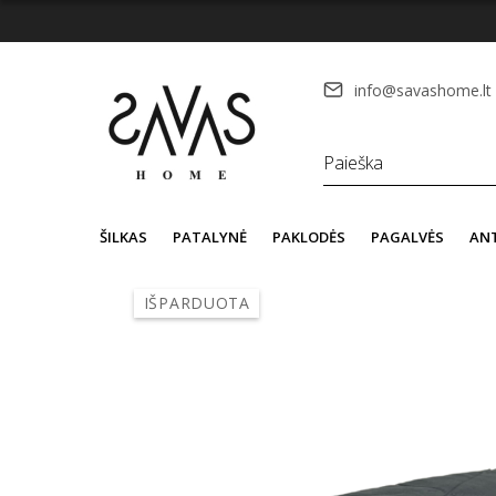
info@savashome.lt
ŠILKAS
PATALYNĖ
PAKLODĖS
PAGALVĖS
AN
IŠPARDUOTA