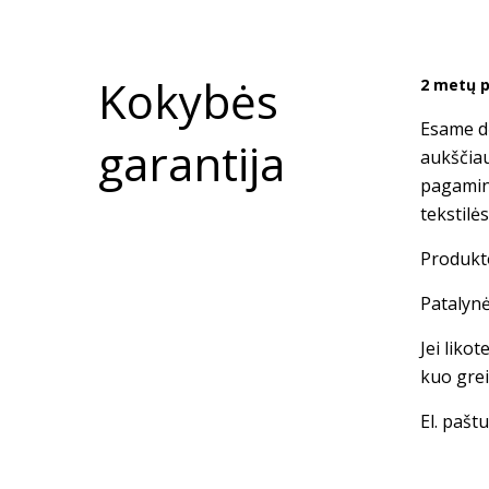
Kokybės
2 metų p
Esame dė
garantija
aukščia
pagamin
tekstilė
Produkto
Patalynė
Jei liko
kuo grei
El. paštu