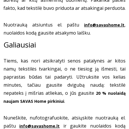
fakto, kad tekstilė buvo priduota ar atsakingai perduota.
Nuotrauką atsiuntus el. paštu
,
info@savashome.lt
nuolaidos kodą gausite atsakymo laišku.
Galiausiai
Tiems, kas nori atsikratyti senos patalynės ar kitos
namų tekstilės tvarkingai, o ne tiesiog ją išmesti, tai
paprastas būdas tai padaryti. Užtruksite vos kelias
minutes, tačiau gausite dvigubą naudą: tekstilė
nepateks į mišrias atliekas, o jūs gausite
20 % nuolaidą
.
naujam SAVAS Home pirkiniui
Nuneškite, nufotografuokite, atsiųskite nuotrauką el.
paštu
ir gaukite nuolaidos kodą
info@savashome.lt