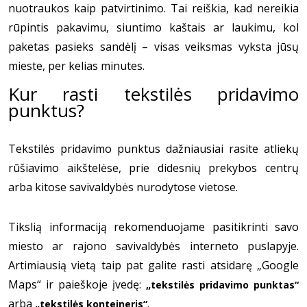
nuotraukos kaip patvirtinimo. Tai reiškia, kad nereikia
rūpintis pakavimu, siuntimo kaštais ar laukimu, kol
paketas pasieks sandėlį – visas veiksmas vyksta jūsų
mieste, per kelias minutes.
Kur rasti tekstilės pridavimo
punktus?
Tekstilės pridavimo punktus dažniausiai rasite atliekų
rūšiavimo aikštelėse, prie didesnių prekybos centrų
arba kitose savivaldybės nurodytose vietose.
Tikslią informaciją rekomenduojame pasitikrinti savo
miesto ar rajono savivaldybės interneto puslapyje.
Artimiausią vietą taip pat galite rasti atsidarę „Google
Maps“ ir paieškoje įvedę:
„tekstilės pridavimo punktas“
arba
.
„tekstilės konteineris“