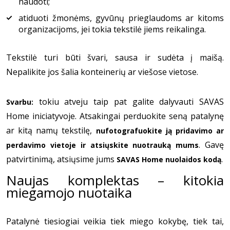
naudoti;
atiduoti žmonėms, gyvūnų prieglaudoms ar kitoms
organizacijoms, jei tokia tekstilė jiems reikalinga.
Tekstilė turi būti švari, sausa ir sudėta į maišą.
Nepalikite jos šalia konteinerių ar viešose vietose.
tokiu atveju taip pat galite dalyvauti SAVAS
Svarbu:
Home iniciatyvoje. Atsakingai perduokite seną patalynę
ar kitą namų tekstilę,
nufotografuokite ją pridavimo ar
. Gavę
perdavimo vietoje ir atsiųskite nuotrauką mums
patvirtinimą, atsiųsime jums
.
SAVAS Home nuolaidos kodą
Naujas komplektas – kitokia
miegamojo nuotaika
Patalynė tiesiogiai veikia tiek miego kokybę, tiek tai,