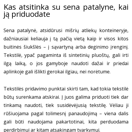
Kas atsitinka su sena patalyne, kai
ją priduodate
Sena patalynė, atsidūrusi mišrių atliekų konteineryje,
dažniausiai keliauja į tą pačią vietą kaip ir visos kitos
buitinės šiukšlės – į sąvartyną arba deginimo įrenginį.
Tekstilė, ypač pagaminta iš sintetinių pluoštų, gali irti
ilgą laiką, o jos gamyboje naudoti dažai ir priedai
aplinkoje gali išlikti gerokai ilgiau, nei norėtume.
Tekstilės pridavimo punktai skirti tam, kad tokia tekstilė
būtų surenkama atskirai. Į juos galima priduoti tiek dar
tinkamą naudoti, tiek susidėvėjusią tekstilę. Vėliau ji
rūšiuojama pagal tolimesnį panaudojimą – viena dalis
gali būti naudojama pakartotinai, kita perduodama
perdirbimui ar kitam atsakingam tvarkymui.