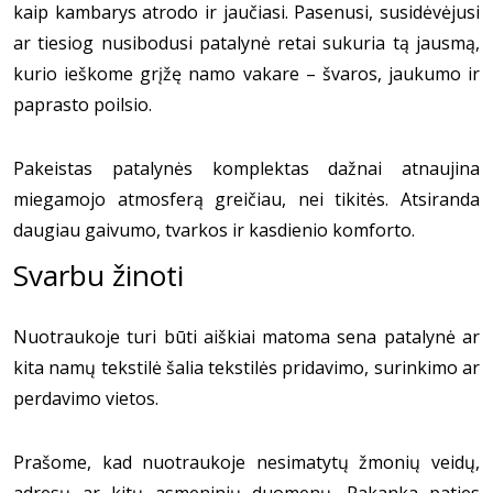
kaip kambarys atrodo ir jaučiasi. Pasenusi, susidėvėjusi
ar tiesiog nusibodusi patalynė retai sukuria tą jausmą,
kurio ieškome grįžę namo vakare – švaros, jaukumo ir
paprasto poilsio.
Pakeistas patalynės komplektas dažnai atnaujina
miegamojo atmosferą greičiau, nei tikitės. Atsiranda
daugiau gaivumo, tvarkos ir kasdienio komforto.
Svarbu žinoti
Nuotraukoje turi būti aiškiai matoma sena patalynė ar
kita namų tekstilė šalia tekstilės pridavimo, surinkimo ar
perdavimo vietos.
Prašome, kad nuotraukoje nesimatytų žmonių veidų,
adresų ar kitų asmeninių duomenų. Pakanka paties