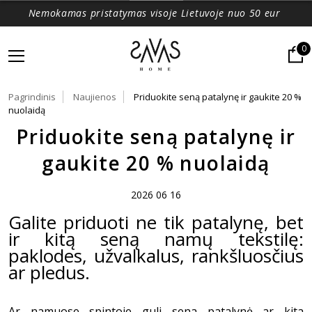
Nemokamas pristatymas visoje Lietuvoje nuo 50 eur
0
Pagrindinis
Naujienos
Priduokite seną patalynę ir gaukite 20 %
nuolaidą
Priduokite seną patalynę ir
gaukite 20 % nuolaidą
2026 06 16
Galite priduoti ne tik patalynę, bet
ir kitą seną namų tekstilę:
paklodes, užvalkalus, rankšluosčius
ar pledus.
Ar namuose spintoje guli sena patalynė ar kita