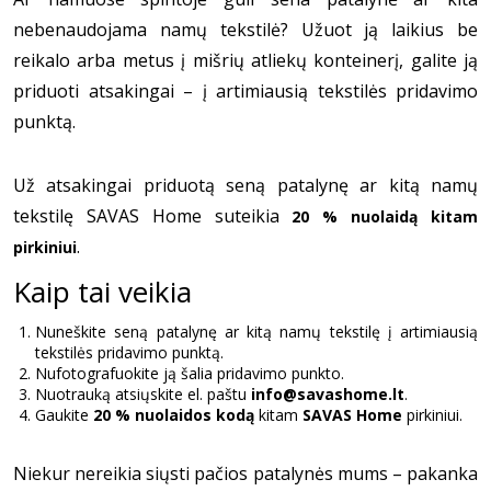
nebenaudojama namų tekstilė? Užuot ją laikius be
reikalo arba metus į mišrių atliekų konteinerį, galite ją
priduoti atsakingai – į artimiausią tekstilės pridavimo
punktą.
Už atsakingai priduotą seną patalynę ar kitą namų
tekstilę SAVAS Home suteikia
20 % nuolaidą kitam
.
pirkiniui
Kaip tai veikia
Nuneškite seną patalynę ar kitą namų tekstilę į artimiausią
tekstilės pridavimo punktą.
Nufotografuokite ją šalia pridavimo punkto.
Nuotrauką atsiųskite el. paštu
info@savashome.lt
.
Gaukite
20 % nuolaidos kodą
kitam
SAVAS Home
pirkiniui.
Niekur nereikia siųsti pačios patalynės mums – pakanka