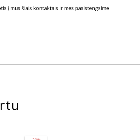
ptis į mus šiais kontaktais ir mes pasistengsime
rtu
-20%
-16