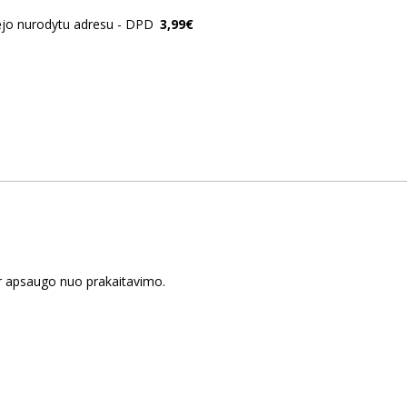
ėjo nurodytu adresu - DPD
3,99€
t ir apsaugo nuo prakaitavimo.