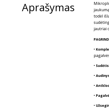
Aprašymas
Mikroplu
jaukumą 
todėl iš
sudėting
jautriai
PAGRIND
•
Komple
pagalvės
•
Sudėtis
•
Audinys
•
Antklod
•
Pagalvė
•
Užsegi