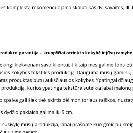
nės komplektą rekomenduojama skalbti kas dvi savaites, 40 l
rodukto garantija – kruopščiai atrinkta kokybė ir jūsų ramyb
kingi kiekvienam savo klientui, tik taip mes galime tobulėt
usios kokybės tekstilės produkciją. Dauguma mūsų gaminių
tas produktas būtų aukščiausios kokybės. Ypatingai džiau
s produkciją, kurios ypatinga tekstūra suteikia labai malonų 
 spalva gali šiek tiek skirtis dėl monitoriaus raiškos, nusta
s dydžio paklaida galima iki 5 cm.
te nusivylę mūsų produkcija, labai prašome kuo greičiau krei
čiau jums padėti: