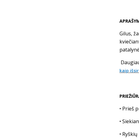
APRAŠY
Gilus, ž
kviečian
patalynė
D
augiau
kaip išsi
PRIEŽIŪ
• Prieš 
• Siekia
• Ryškių