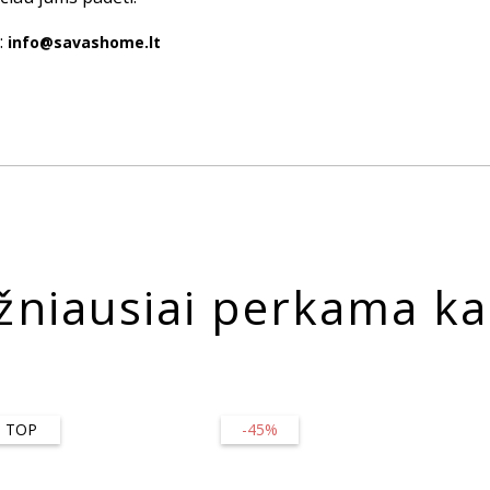
:
info@savashome.lt
žniausiai perkama ka
TOP
-45%