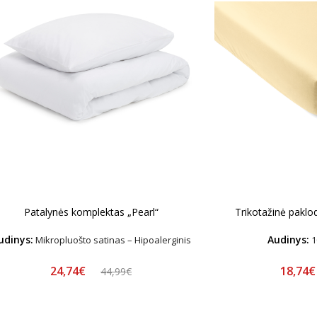
Patalynės komplektas „Pearl“
Trikotažinė paklo
udinys:
Audinys:
Mikropluošto satinas – Hipoalerginis
1
24,74€
18,74
44,99€