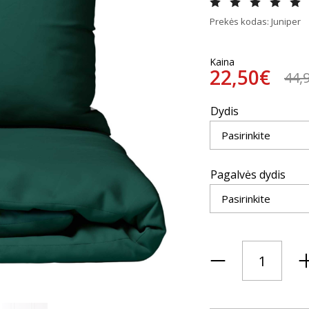
Prekės kodas: Juniper
Kaina
22,50€
44,
Dydis
Pagalvės dydis