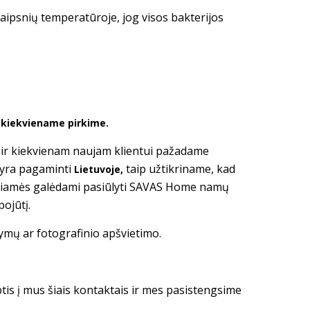
aipsnių temperatūroje, jog visos bakterijos
ė kiekviename pirkime.
i ir kiekvienam naujam klientui pažadame
 yra pagaminti
taip užtikriname, kad
Lietuvoje,
giamės galėdami pasiūlyti SAVAS Home namų
pojūtį.
tymų ar fotografinio apšvietimo.
ptis į mus šiais kontaktais ir mes pasistengsime