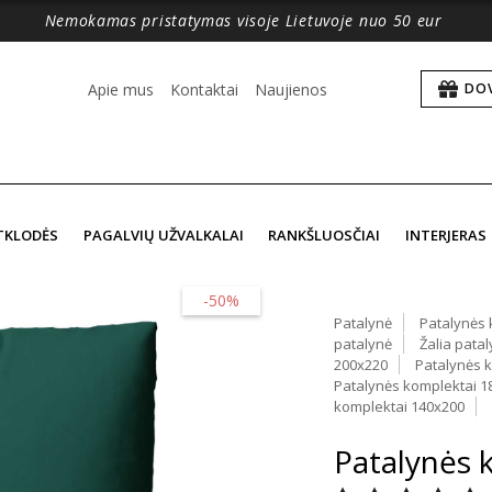
Nemokamas pristatymas visoje Lietuvoje nuo 50 eur
Apie mus
Kontaktai
Naujienos
DO
TKLODĖS
PAGALVIŲ UŽVALKALAI
RANKŠLUOSČIAI
INTERJERAS
-50%
Patalynė
Patalynės 
patalynė
Žalia pata
200x220
Patalynės 
Patalynės komplektai 1
komplektai 140x200
Patalynės 