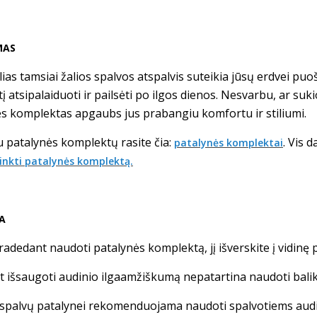
MAS
alias tamsiai žalios spalvos atspalvis suteikia jūsų erdvei p
tį atsipalaiduoti ir pailsėti po ilgos dienos. Nesvarbu, ar suk
s komplektas apgaubs jus prabangiu komfortu ir stiliumi.
 patalynės komplektų rasite čia:
. Vis 
patalynės komplektai
rinkti patalynės komplektą.
RA
pradedant naudoti patalynės komplektą, jį išverskite į vidinę 
nt išsaugoti audinio ilgaamžiškumą nepatartina naudoti balikl
 spalvų patalynei rekomenduojama naudoti spalvotiems audin