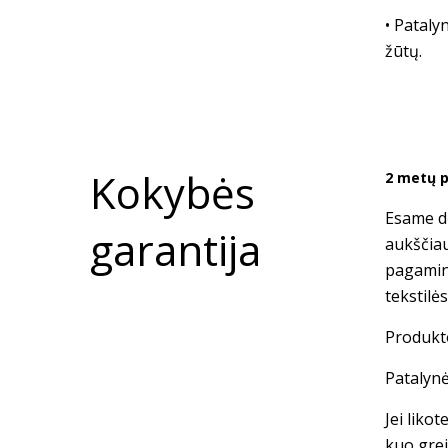
• Pataly
žūtų.
Kokybės
2 metų p
Esame dė
garantija
aukščia
pagamin
tekstilė
Produkto
Patalynė
Jei liko
kuo grei