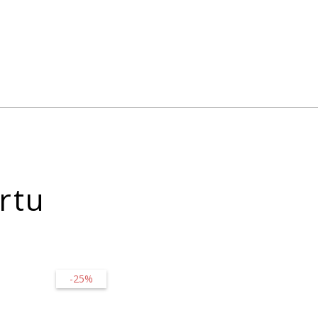
rtu
-25%
-30