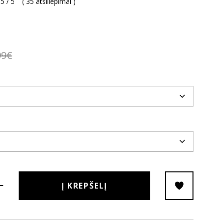
5 / 5
(
35 atsiliepimai
)
99€
Į KREPŠELĮ