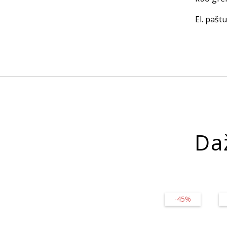
El. paštu
Da
-45%