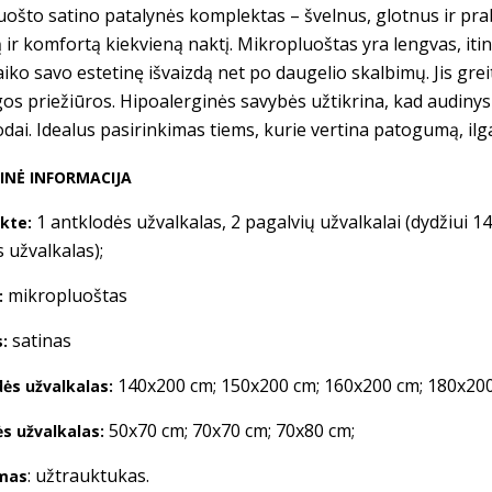
ošto satino patalynės komplektas – švelnus, glotnus ir prab
ir komfortą kiekvieną naktį. Mikropluoštas yra lengvas, iti
laiko savo estetinę išvaizdą net po daugelio skalbimų. Jis gre
os priežiūros. Hipoalerginės savybės užtikrina, kad audinys 
 odai. Idealus pasirinkimas tiems, kurie vertina patogumą, 
INĖ INFORMACIJA
1 antklodės užvalkalas, 2 pagalvių užvalkalai (dydžiui 1
kte:
 užvalkalas);
mikropluoštas
:
satinas
:
140x200 cm; 150x200 cm; 160x200 cm; 180x200
ės užvalkalas:
50x70 cm; 70x70 cm; 70x80 cm;
s užvalkalas:
: užtrauktukas.
mas