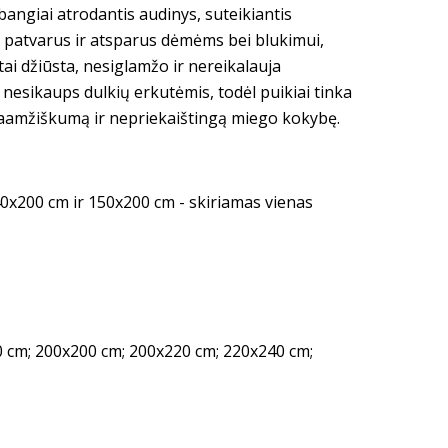
angiai atrodantis audinys, suteikiantis
n patvarus ir atsparus dėmėms bei blukimui,
itai džiūsta, nesiglamžo ir nereikalauja
nesikaups dulkių erkutėmis, todėl puikiai tinka
ilgaamžiškumą ir nepriekaištingą miego kokybę.
40x200 cm ir 150x200 cm - skiriamas vienas
 cm; 200x200 cm; 200x220 cm; 220x240 cm;