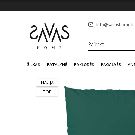
info@savashome.lt
ŠILKAS
PATALYNĖ
PAKLODĖS
PAGALVĖS
AN
NAUJA
TOP