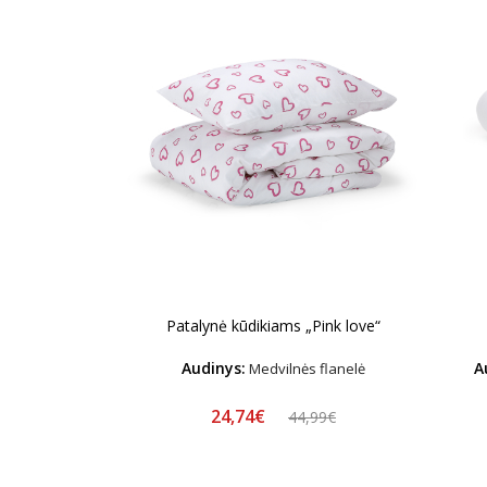
Patalynė kūdikiams „Pink love“
Audinys:
A
Medvilnės flanelė
24,74€
44,99€