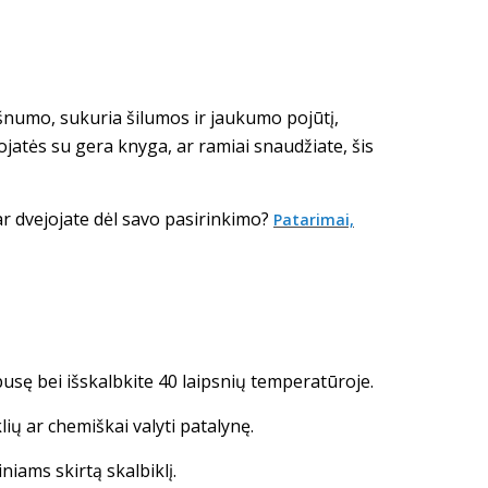
uošnumo, sukuria šilumos ir jaukumo pojūtį,
iojatės su gera knyga, ar ramiai snaudžiate, šis
dar dvejojate dėl savo pasirinkimo?
Patarimai,
pusę bei išskalbkite 40 laipsnių temperatūroje.
ių ar chemiškai valyti patalynę.
iams skirtą skalbiklį.