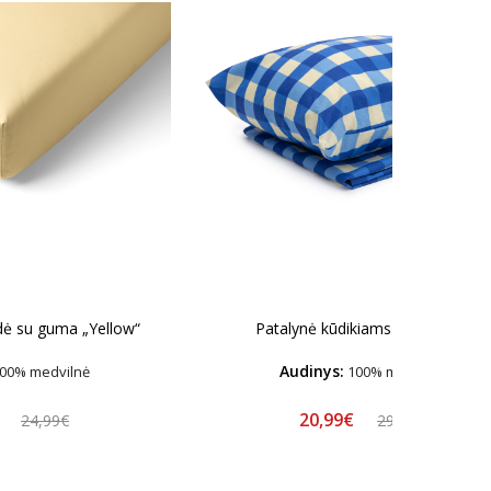
dė su guma „Yellow“
Patalynė kūdikiams „Blue grid”
Audinys:
00% medvilnė
100% medvilnė
€
20,99€
24,99€
29,99€