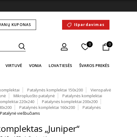
VANŲ KUPONAS
Išpardavimas
0
0
VIRTUVĖ
VONIA
LOVATIESĖS
ŠVAROS PREKĖS
komplektai
Patalynės komplektai 150x200
Vienspalvė
lynė
Mikropluošto patalynė
Patalynės komplektai
komplektai 220x240
Patalynės komplektai 200x200
80x200
Patalynės komplektai 160x200
Patalynės
Patalynė viešbučiams
komplektas „Juniper“