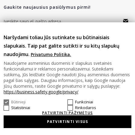
Gaukite naujausius pasiūlymus pirmi!
privatumo politika
Naršydami toliau Jūs sutinkate su būtinaisiais
Sutinku su
slapukais. Taip pat galite sutikti ir su kitų slapukų
naudojimu.
Privatumo Politika.
Sekite mus
Naudojame asmeninius duomenis ir slapukus svetainės
funkcionalumui ir reklamos personalizavimui. Suteikdami
sutikimą, Jūs leidžiate Google naudoti Jūsų asmeninius duomenis
pagal šias sąlygas. Daugiau informacijos, kaip Google naudoja
Jūsų duomenis, rasite Google privatumo ir sąlygų puslapyje:
https://business.safety.google/privacy/
Būtinieji
Funkciniai
© 2026 SAVASHOME Visos teises saugomos.
Statistiniai
Rinkodaros
PATVIRTINTI PAŽYMĖTUS
PATVIRTINTI VISUS