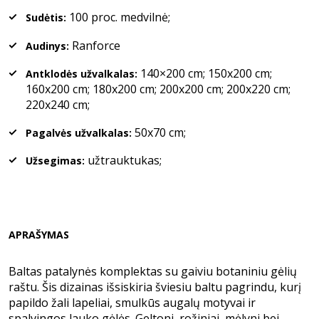
100 proc. medvilnė;
Sudėtis:
Ranforce
Audinys:
140×200 cm; 150x200 cm;
Antklodės užvalkalas:
160x200 cm; 180x200 cm; 200x200 cm; 200x220 cm;
220x240 cm;
50x70 cm;
Pagalvės užvalkalas:
užtrauktukas;
Užsegimas:
APRAŠYMAS
Baltas patalynės komplektas su gaiviu botaniniu gėlių
raštu. Šis dizainas išsiskiria šviesiu baltu pagrindu, kurį
papildo žali lapeliai, smulkūs augalų motyvai ir
spalvingos lauko gėlės. Geltoni, rožiniai, mėlyni bei