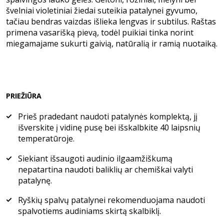
švelniai violetiniai žiedai suteikia patalynei gyvumo,
tačiau bendras vaizdas išlieka lengvas ir subtilus. Raštas
primena vasarišką pievą, todėl puikiai tinka norint
miegamajame sukurti gaivią, natūralią ir ramią nuotaiką.
PRIEŽIŪRA
Prieš pradedant naudoti patalynės komplektą, jį
išverskite į vidinę pusę bei išskalbkite 40 laipsnių
temperatūroje.
Siekiant išsaugoti audinio ilgaamžiškumą
nepatartina naudoti baliklių ar chemiškai valyti
patalynę.
Ryškių spalvų patalynei rekomenduojama naudoti
spalvotiems audiniams skirtą skalbiklį.