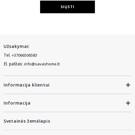
SIŲSTI
Užsakymai:
Tel.
+37066506583
El. paštas:
info@savashome.lt
Informacija klientui
Informacija
Svetainės žemėlapis