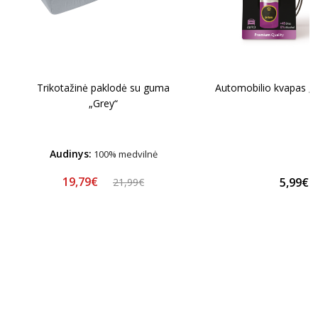
Trikotažinė paklodė su guma
Automobilio kvapas „Pa
„Grey“
Audinys:
100% medvilnė
19,79€
5,99€
21,99€