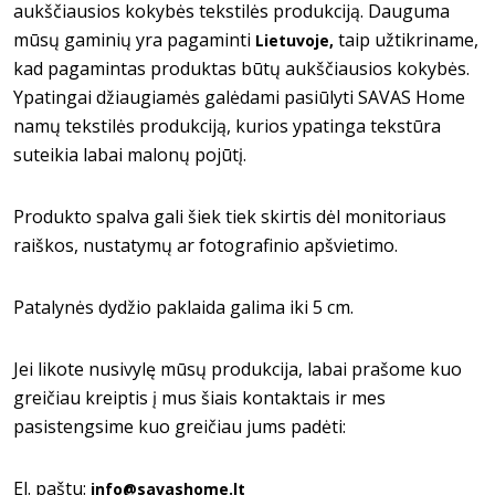
aukščiausios kokybės tekstilės produkciją. Dauguma
mūsų gaminių yra pagaminti
taip užtikriname,
Lietuvoje,
kad pagamintas produktas būtų aukščiausios kokybės.
Ypatingai džiaugiamės galėdami pasiūlyti SAVAS Home
namų tekstilės produkciją, kurios ypatinga tekstūra
suteikia labai malonų pojūtį.
Produkto spalva gali šiek tiek skirtis dėl monitoriaus
raiškos, nustatymų ar fotografinio apšvietimo.
Patalynės dydžio paklaida galima iki 5 cm.
Jei likote nusivylę mūsų produkcija, labai prašome kuo
greičiau kreiptis į mus šiais kontaktais ir mes
pasistengsime kuo greičiau jums padėti:
El. paštu:
info@savashome.lt