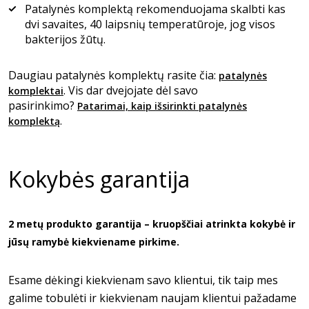
Patalynės komplektą rekomenduojama skalbti kas
dvi savaites, 40 laipsnių temperatūroje, jog visos
bakterijos žūtų.
Daugiau patalynės komplektų rasite čia:
patalynės
. Vis dar dvejojate dėl savo
komplektai
pasirinkimo?
Patarimai, kaip išsirinkti patalynės
.
komplektą
Kokybės garantija
2 metų produkto garantija – kruopščiai atrinkta kokybė ir
jūsų ramybė kiekviename pirkime.
Esame dėkingi kiekvienam savo klientui, tik taip mes
galime tobulėti ir kiekvienam naujam klientui pažadame