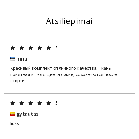
Atsiliepimai
5
Irina
Красивый комплект отличного качества. Ткань
приятная к телу. Цвета яркие, сохраняются после
стирки.
5
gytautas
liuks