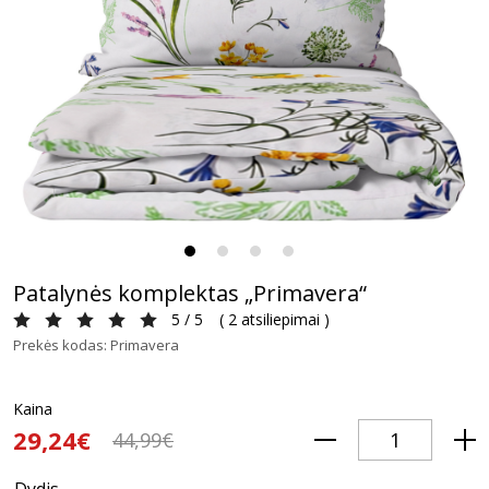
Patalynės komplektas „Primavera“
5 / 5
(
2 atsiliepimai
)
Prekės kodas: Primavera
Kaina
29,24€
44,99€