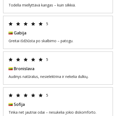
Todella miellyttävä kangas – kuin silkkiä.
5
Gabija
Greitai išdžiūsta po skalbimo – patogu.
5
Bronislava
Audinys natūralus, nesielektrina ir nekelia dulkių.
5
Sofija
Tinka net jautriai odai – nesukelia jokio diskomforto.