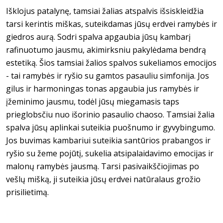
Išklojus patalynę, tamsiai žalias atspalvis išsiskleidžia
tarsi kerintis miškas, suteikdamas jūsų erdvei ramybės ir
giedros aurą. Sodri spalva apgaubia jūsų kambarį
rafinuotumo jausmu, akimirksniu pakylėdama bendrą
estetiką. Šios tamsiai žalios spalvos sukeliamos emocijos
- tai ramybės ir ryšio su gamtos pasauliu simfonija. Jos
gilus ir harmoningas tonas apgaubia jus ramybės ir
įžeminimo jausmu, todėl jūsų miegamasis taps
prieglobsčiu nuo išorinio pasaulio chaoso. Tamsiai žalia
spalva jūsų aplinkai suteikia puošnumo ir gyvybingumo.
Jos buvimas kambariui suteikia santūrios prabangos ir
ryšio su žeme pojūtį, sukelia atsipalaidavimo emocijas ir
malonų ramybės jausmą. Tarsi pasivaikščiojimas po
vešlų mišką, ji suteikia jūsų erdvei natūralaus grožio
prisilietimą.