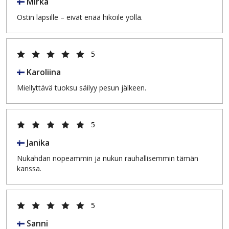
Mirka
Ostin lapsille – eivät enää hikoile yöllä.
5
Karoliina
Miellyttävä tuoksu säilyy pesun jälkeen.
5
Janika
Nukahdan nopeammin ja nukun rauhallisemmin tämän
kanssa.
5
Sanni