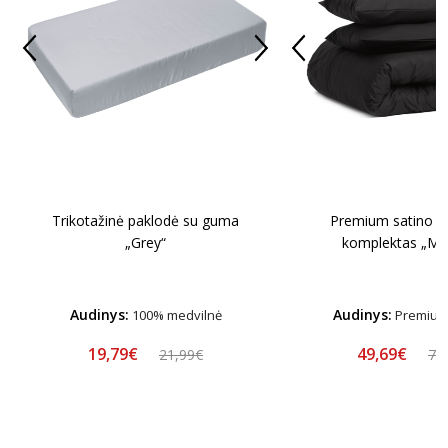
Trikotažinė paklodė su guma
Premium satino p
„Grey“
komplektas „Mid
Audinys:
Audinys:
100% medvilnė
Premium 
19,79€
49,69€
21,99€
70