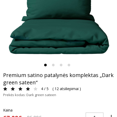
Premium satino patalynės komplektas „Dark
green sateen“
4 / 5
(
12 atsiliepimai
)
Prekės kodas: Dark green sateen
Kaina