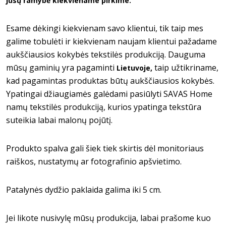
jūsų ramybė kiekviename pirkime.
Esame dėkingi kiekvienam savo klientui, tik taip mes
galime tobulėti ir kiekvienam naujam klientui pažadame
aukščiausios kokybės tekstilės produkciją. Dauguma
mūsų gaminių yra pagaminti
taip užtikriname,
Lietuvoje,
kad pagamintas produktas būtų aukščiausios kokybės.
Ypatingai džiaugiamės galėdami pasiūlyti SAVAS Home
namų tekstilės produkciją, kurios ypatinga tekstūra
suteikia labai malonų pojūtį.
Produkto spalva gali šiek tiek skirtis dėl monitoriaus
raiškos, nustatymų ar fotografinio apšvietimo.
Patalynės dydžio paklaida galima iki 5 cm.
Jei likote nusivylę mūsų produkcija, labai prašome kuo