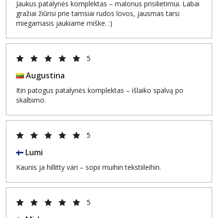
Jaukus patalynės komplektas – malonus prisilietimui. Labai
gražiai žiūrisi prie tamsiai rudos lovos, jausmas tarsi
miegamasis jaukiame miške. :)
5
Augustina
Itin patogus patalynės komplektas – išlaiko spalvą po
skalbimo.
5
Lumi
Kaunis ja hillitty väri – sopii muihin tekstiileihin.
5