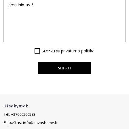
privatumo politika
Sutinku su
SIŲSTI
Užsakymai:
Tel.
+37066506583
El. paštas:
info@savashome.lt