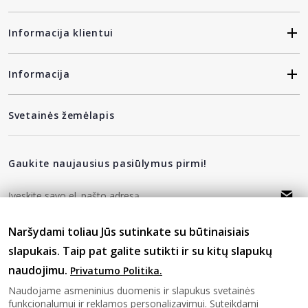
Informacija klientui
Informacija
Svetainės žemėlapis
Gaukite naujausius pasiūlymus pirmi!
Naršydami toliau Jūs sutinkate su būtinaisiais
privatumo politika
Sutinku su
slapukais. Taip pat galite sutikti ir su kitų slapukų
naudojimu.
Privatumo Politika.
Sekite mus
Naudojame asmeninius duomenis ir slapukus svetainės
funkcionalumui ir reklamos personalizavimui. Suteikdami