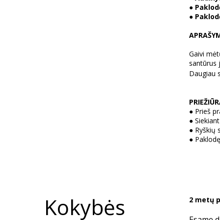
●
Paklodė
●
Paklod
APRAŠY
Gaivi mėt
santūrus 
Daugiau s
PRIEŽIŪ
●
Prieš p
●
Siekiant
●
Ryškių 
●
Paklodę
Kokybės
2 metų p
Esame dė