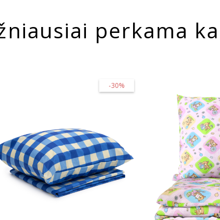
žniausiai perkama ka
-30%