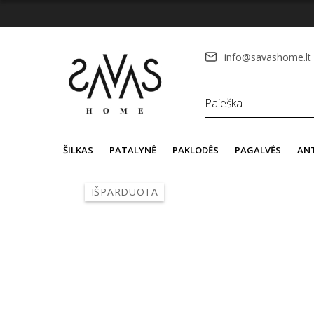
info@savashome.lt
ŠILKAS
PATALYNĖ
PAKLODĖS
PAGALVĖS
AN
IŠPARDUOTA