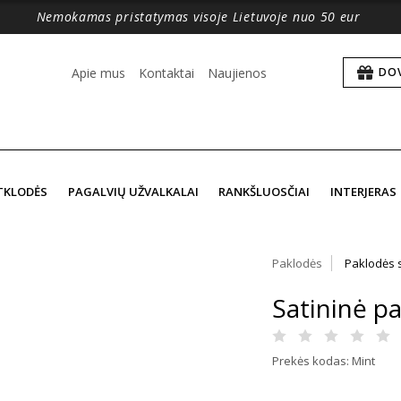
Nemokamas pristatymas visoje Lietuvoje nuo 50 eur
Apie mus
Kontaktai
Naujienos
DO
TKLODĖS
PAGALVIŲ UŽVALKALAI
RANKŠLUOSČIAI
INTERJERAS
Paklodės
Paklodės 
Satininė p
Prekės kodas: Mint