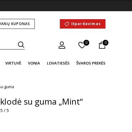
VANŲ KUPONAS
Išpardavimas
0
0
VIRTUVĖ
VONIA
LOVATIESĖS
ŠVAROS PREKĖS
su guma
aklodė su guma „Mint“
5 / 5