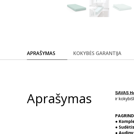
APRAŠYMAS
KOKYBĖS GARANTIJA
Aprašymas
SAVAS H
ir kokybi
PAGRIND
●
Komple
●
Sudėtis
●
Audiny