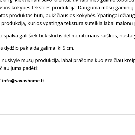
usios kokybės tekstilės produkciją. Dauguma mūsų gaminių
tas produktas būtų aukščiausios kokybės. Ypatingai džiau
s produkciją, kurios ypatinga tekstūra suteikia labai malonų 
 spalva gali šiek tiek skirtis dėl monitoriaus raiškos, nusta
s dydžio paklaida galima iki 5 cm.
te nusivylę mūsų produkcija, labai prašome kuo greičiau krei
čiau jums padėti:
:
info@savashome.lt