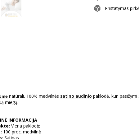
Pristatymas pirk
natūrali, 100% medvilnės
satino audinio
paklodė, kuri pasižymi 
ome
šką miegą.
INĖ INFORMACIJA
kte:
Viena paklodė;
:
100 proc. medvilnė
s:
Satinas