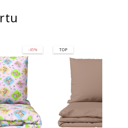
rtu
-45%
TOP
-45