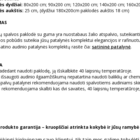
s dydžiai:
80x200 cm; 90x200 cm; 120x200 cm; 140x200 cm; 160x2
ės aukštis:
25 cm, (dydžiui 180x200cm paklodės aukštis 18 cm)
MAS
ų spalvos paklodė su guma yra nuostabaus žalio atspalvio, suteikianti
jos pobūdis suteikia jūsų patalynės komplektui elegancijos ir rafinuo
atino audinio patalynės komplektų rasite čia:
satininė patalynė
.
RA
radedant naudoti paklodę, ją išskalbkite 40 laipsnių temperatūroje.
 išsaugoti audinio ilgaamžiškumą nepatartina naudoti baliklių ar chemi
spalvų patalynei rekomenduojama naudoti spalvotiems audiniams skirtą
 rekomenduojama skalbti kas dvi savaites, 40 laipsnių temperatūroje, 
rodukto garantija – kruopščiai atrinkta kokybė ir jūsų ramyb
kingi kiekvienam savo klientui, tik taip mes galime tobulėt