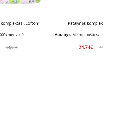
s komplektas „Lofton”
Patalynės komplektas „Latte“
Audinys:
00% medvilnė
Mikropluošto satinas – Hipoalerg
€
24,74€
44,99€
44,99€