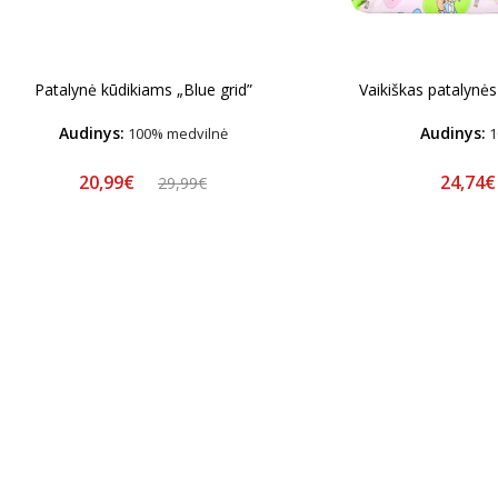
Patalynė kūdikiams „Blue grid”
Vaikiškas patalynė
Audinys:
Audinys:
100% medvilnė
1
20,99€
24,74
29,99€