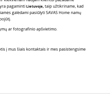
 yra pagaminti
taip užtikriname, kad
Lietuvoje,
giamės galėdami pasiūlyti SAVAS Home namų
pojūtį.
tymų ar fotografinio apšvietimo.
ptis į mus šiais kontaktais ir mes pasistengsime