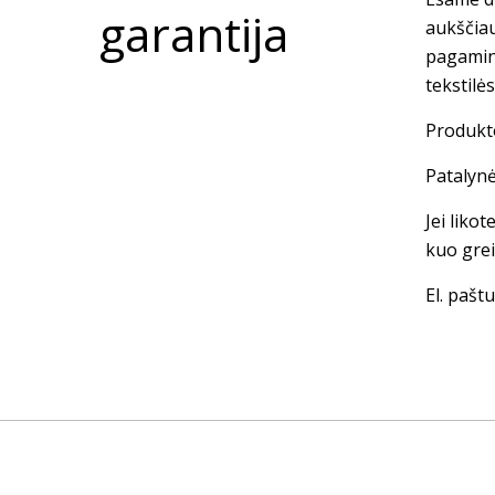
garantija
aukščia
pagamin
tekstilė
Produkto
Patalynė
Jei liko
kuo grei
El. paštu