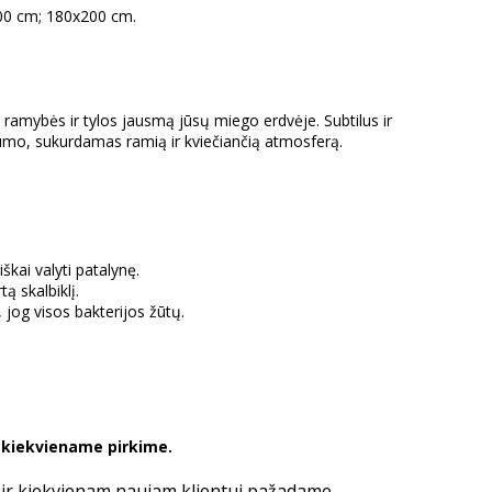
00 cm; 180x200 cm.
 ramybės ir tylos jausmą jūsų miego erdvėje. Subtilus ir
tumo, sukurdamas ramią ir kviečiančią atmosferą.
škai valyti patalynę.
 skalbiklį.
jog visos bakterijos žūtų.
ė kiekviename pirkime.
i ir kiekvienam naujam klientui pažadame