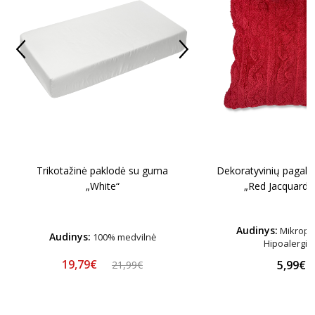
Dekoratyvinių pagalvi
Trikotažinė paklodė su guma
„Red Jacquard“ 
„White“
Audinys:
Mikroplu
Audinys:
100% medvilnė
Hipoalergin
19,79€
5,99€
21,99€