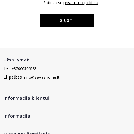
privatumo politika
Sutinku su
SIŲSTI
Užsakymai:
Tel.
+37066506583
El. paštas:
info@savashome.lt
Informacija klientui
Informacija
Svetainės žemėlapis