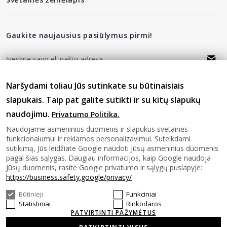
Gaukite naujausius pasiūlymus pirmi!
Naršydami toliau Jūs sutinkate su būtinaisiais
privatumo politika
Sutinku su
slapukais. Taip pat galite sutikti ir su kitų slapukų
naudojimu.
Privatumo Politika.
Sekite mus
Naudojame asmeninius duomenis ir slapukus svetainės
funkcionalumui ir reklamos personalizavimui. Suteikdami
sutikimą, Jūs leidžiate Google naudoti Jūsų asmeninius duomenis
pagal šias sąlygas. Daugiau informacijos, kaip Google naudoja
Jūsų duomenis, rasite Google privatumo ir sąlygų puslapyje:
https://business.safety.google/privacy/
Būtinieji
Funkciniai
© 2026 SAVASHOME Visos teises saugomos.
Statistiniai
Rinkodaros
PATVIRTINTI PAŽYMĖTUS