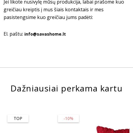
Jei likote nusivylę mūsų produkcija, labai prašome kuo
greičiau kreiptis į mus šiais kontaktais ir mes
pasistengsime kuo greičiau jums padėti:
El. paštu:
info@savashome.lt
Dažniausiai perkama kartu
TOP
-10%