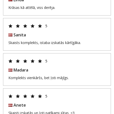
Krāsas kā attēlā, viss derēja.
5
Sanita
Skaists komplekts, istaba izskatās kārtīgāka.
5
Madara
Komplekts vienkāršs, bet ļoti mājīgs.
5
Anete
Skaisti izskatās un ļoti patīkami jūtas. <3