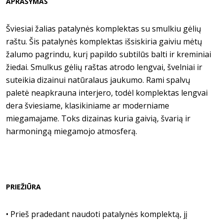
APRAŠYMAS
Šviesiai žalias patalynės komplektas su smulkiu gėlių
raštu. Šis patalynės komplektas išsiskiria gaiviu mėtų
žalumo pagrindu, kurį papildo subtilūs balti ir kreminiai
žiedai. Smulkus gėlių raštas atrodo lengvai, švelniai ir
suteikia dizainui natūralaus jaukumo. Rami spalvų
paletė neapkrauna interjero, todėl komplektas lengvai
dera šviesiame, klasikiniame ar moderniame
miegamajame. Toks dizainas kuria gaivią, švarią ir
harmoningą miegamojo atmosferą.
PRIEŽIŪRA
•
Prieš pradedant naudoti patalynės komplektą, jį