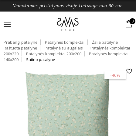
Nemokamas pristatymas visoje Lietuvoje nuo 50 eur
0
Prabangi patalynė
Patalynės komplektai
Žalia patalynė
Raštuota patalynė
Patalynė su augalais
Patalynės komplektai
200x220
Patalynės komplektai 200x200
Patalynės komplektai
140x200
Satino patalynė
-46%