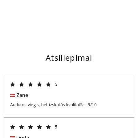
Atsiliepimai
5
Zane
Audums viegls, bet izskatās kvalitatīvs. 9/10
5
Linda