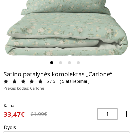
Satino patalynės komplektas „Carlone“
5 / 5
(
5 atsiliepimai
)
Prekės kodas: Carlone
Kaina
33,47€
61,99€
Dydis