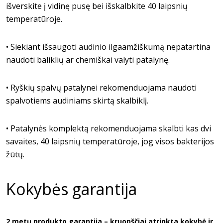
išverskite į vidinę pusę bei išskalbkite 40 laipsnių
temperatūroje.
•
Siekiant išsaugoti audinio ilgaamžiškumą nepatartina
naudoti baliklių ar chemiškai valyti patalynę.
•
Ryškių spalvų patalynei rekomenduojama naudoti
spalvotiems audiniams skirtą skalbiklį.
•
Patalynės komplektą rekomenduojama skalbti kas dvi
savaites, 40 laipsnių temperatūroje, jog visos bakterijos
žūtų.
Kokybės garantija
2 metų produkto garantija – kruopščiai atrinkta kokybė ir