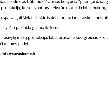
tas produktas būtų aukščiausios kokybės. Ypatingai džiau
s produkciją, kurios ypatinga tekstūra suteikia labai malonų 
 spalva gali šiek tiek skirtis dėl monitoriaus raiškos, nusta
s dydžio paklaida galima iki 5 cm.
te nusivylę mūsų produkcija, labai prašome kuo greičiau krei
čiau jums padėti:
:
info@savashome.lt