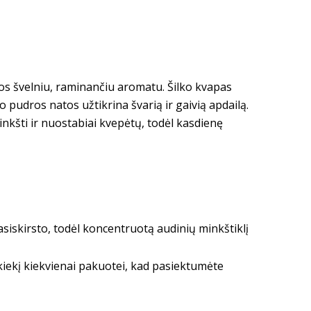
uos švelniu, raminančiu aromatu. Šilko kvapas
, o pudros natos užtikrina švarią ir gaivią apdailą.
inkšti ir nuostabiai kvepėtų, todėl kasdienę
siskirsto, todėl koncentruotą audinių minkštiklį
ekį kiekvienai pakuotei, kad pasiektumėte