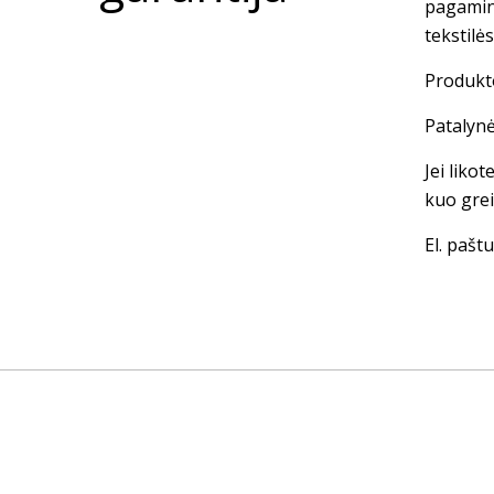
pagamin
tekstilė
Produkto
Patalynė
Jei liko
kuo grei
El. paštu