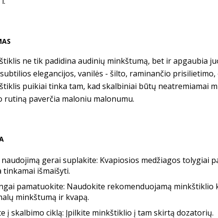
 l.
MAS
štiklis ne tik padidina audinių minkštumą, bet ir apgaubia j
 subtilios elegancijos, vanilės - šilto, raminančio prisilietimo
štiklis puikiai tinka tam, kad skalbiniai būtų neatremiamai m
o rutiną paverčia maloniu malonumu.
RA
 naudojimą gerai suplakite: Kvapiosios medžiagos tolygiai pa
a tinkamai išmaišyti.
ingai pamatuokite: Naudokite rekomenduojamą minkštiklio ki
malų minkštumą ir kvapą.
ite į skalbimo ciklą: Įpilkite minkštiklio į tam skirtą dozatorių.