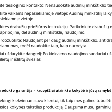
te tiesioginio kontakto: Nenaudokite audinių minkštiklio ti
kite vaikams nepasiekiamoje vietoje: Audinių minkštiklį lai
iekiamoje vietoje.
kitės drabužių priežiūros instrukcijų: Patikrinkite drabužių e
apribojimų dėl audinių minkštiklių naudojimo.
dozuokite: Naudojant per daug audinių minkštiklio, ant drabu
iamumas, todėl naudokite taip, kaip nurodyta.
ai uždarykite dangtelį: Po kiekvieno naudojimo sandariai už
lietų ir išliktų šviežias.
rodukto garantija – kruopščiai atrinkta kokybė ir jūsų ramyb
kingi kiekvienam savo klientui, tik taip mes galime tobulėt
usios kokybės tekstilės produkciją. Dauguma mūsų gaminių