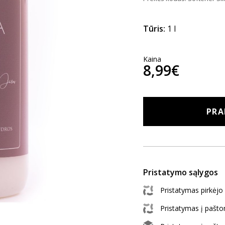
Tūris:
1 l
Kaina
8,99€
PRA
Pristatymo sąlygos
Pristatymas pirkėj
Pristatymas į paš