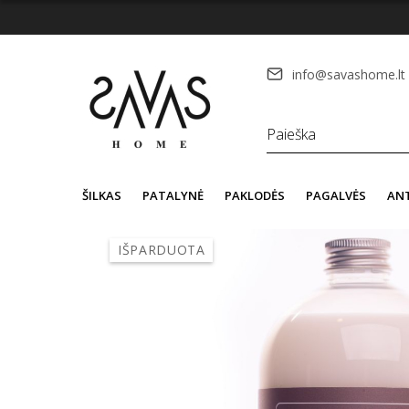
info@savashome.lt
ŠILKAS
PATALYNĖ
PAKLODĖS
PAGALVĖS
AN
IŠPARDUOTA