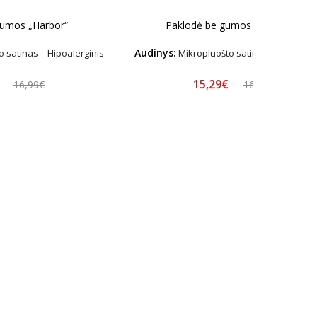
gumos „Harbor“
Paklodė be gumos „Brunette“
Audinys:
 satinas – Hipoalerginis
Mikropluošto satinas – Hipoalerg
€
15,29€
16,99€
16,99€