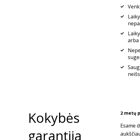
Venki
Laiky
nepas
Laiky
arba 
Neper
suger
Saugi
neišsi
Kokybės
2 metų p
Esame dė
garantija
aukščia