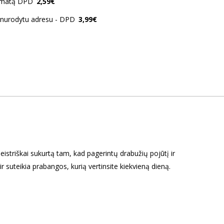
tomatą DPD
2,59€
o nurodytu adresu - DPD
3,99€
striškai sukurtą tam, kad pagerintų drabužių pojūtį ir
 ir suteikia prabangos, kurią vertinsite kiekvieną dieną.