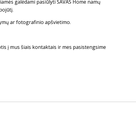
giamės galėdami pasiūlyti SAVAS Home namų
pojūtį.
tymų ar fotografinio apšvietimo.
ptis į mus šiais kontaktais ir mes pasistengsime