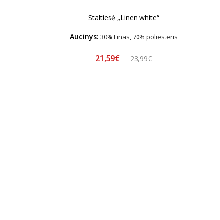
Staltiesė „Linen white“
Audinys:
30% Linas, 70% poliesteris
21,59€
23,99€