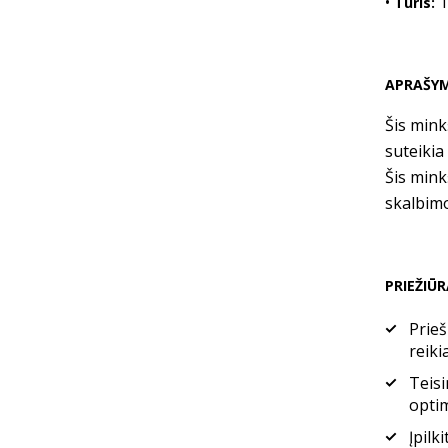
•
1
Tūris:
APRAŠY
Šis mink
suteikia
Šis mink
skalbim
PRIEŽIŪ
Prieš
reiki
Teis
opti
Įpilk