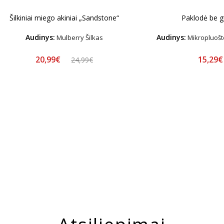
Šilkiniai miego akiniai „Sandstone“
Paklodė be 
Audinys:
Audinys:
Mulberry Šilkas
Mikropluošto
20,99€
15,29
24,99€