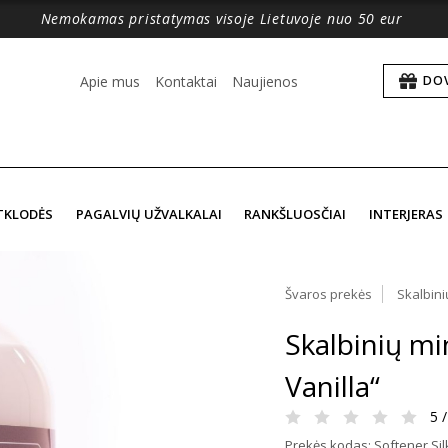
Nemokamas pristatymas visoje Lietuvoje nuo 50 eur
Apie mus
Kontaktai
Naujienos
DO
TKLODĖS
PAGALVIŲ UŽVALKALAI
RANKŠLUOSČIAI
INTERJERAS
Švaros prekės
Skalbini
Skalbinių min
Vanilla“
5 /
Prekės kodas: Softener Silk