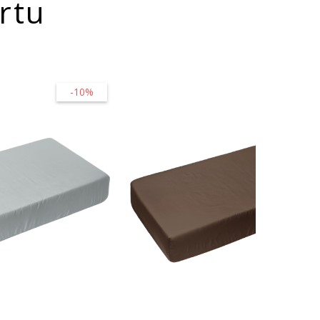
rtu
-10%
-10