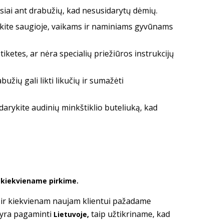
esiai ant drabužių, kad nesusidarytų dėmių.
kykite saugioje, vaikams ir naminiams gyvūnams
tiketes, ar nėra specialių priežiūros instrukcijų
žių gali likti likučių ir sumažėti
darykite audinių minkštiklio buteliuką, kad
ė kiekviename pirkime.
i ir kiekvienam naujam klientui pažadame
 yra pagaminti
taip užtikriname, kad
Lietuvoje,