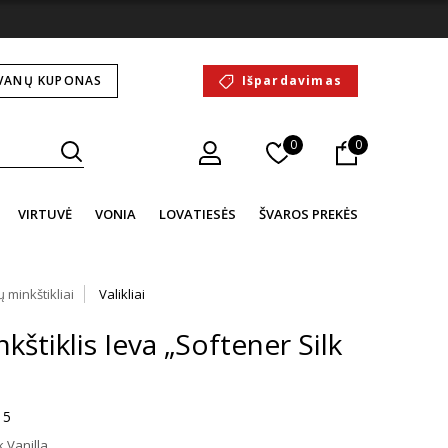
VANŲ KUPONAS
Išpardavimas
0
0
VIRTUVĖ
VONIA
LOVATIESĖS
ŠVAROS PREKĖS
ų minkštikliai
Valikliai
kštiklis Ieva „Softener Silk
 5
 Vanilla