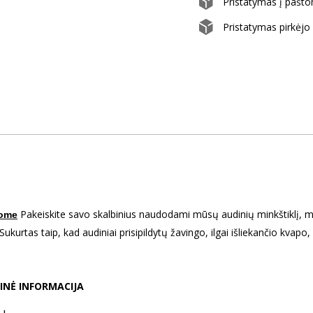
Pristatymas į paš
Pristatymas pirkėj
Pakeiskite savo skalbinius naudodami mūsų audinių minkštiklį, mei
ome
ukurtas taip, kad audiniai prisipildytų žavingo, ilgai išliekančio kvapo,
INĖ INFORMACIJA