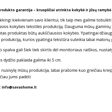
rodukto garantija – kruopščiai atrinkta kokybė ir jūsų ramyb
kingi kiekvienam savo klientui, tik taip mes galime tobulėt
usios kokybės tekstilės produkciją. Dauguma mūsų gaminių
tas produktas būtų aukščiausios kokybės. Ypatingai džiau
s produkciją, kurios ypatinga tekstūra suteikia labai malonų 
 spalva gali šiek tiek skirtis dėl monitoriaus raiškos, nusta
s dydžio paklaida galima iki 5 cm.
te nusivylę mūsų produkcija, labai prašome kuo greičiau krei
čiau jums padėti:
:
info@savashome.lt