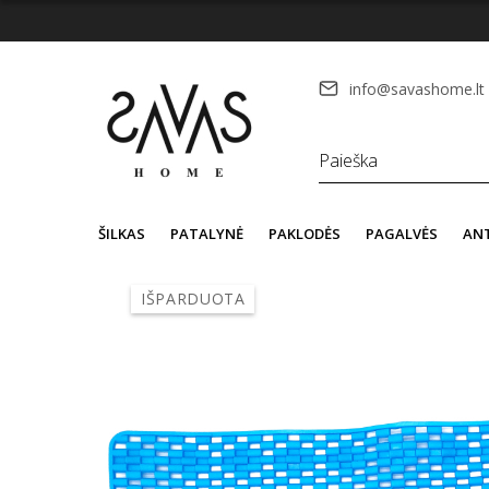
info@savashome.lt
ŠILKAS
PATALYNĖ
PAKLODĖS
PAGALVĖS
AN
IŠPARDUOTA