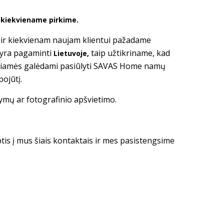
ė kiekviename pirkime.
i ir kiekvienam naujam klientui pažadame
 yra pagaminti
taip užtikriname, kad
Lietuvoje,
giamės galėdami pasiūlyti SAVAS Home namų
pojūtį.
tymų ar fotografinio apšvietimo.
ptis į mus šiais kontaktais ir mes pasistengsime