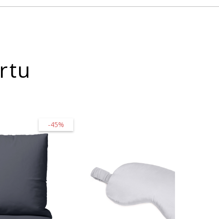
rtu
-45%
-20