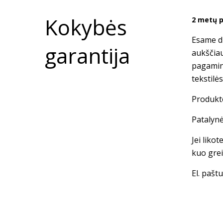
Kokybės
2 metų p
Esame dė
garantija
aukščia
pagamin
tekstilė
Produkto
Patalynė
Jei liko
kuo grei
El. paštu