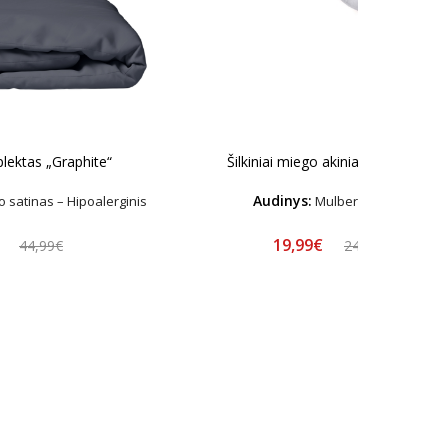
lektas „Graphite“
Šilkiniai miego akiniai „Platinum“
Audinys:
 satinas – Hipoalerginis
Mulberry Šilkas
€
19,99€
44,99€
24,99€