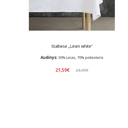
Staltiesė „Linen white“
Audinys:
30% Linas, 70% poliesteris
21,59€
23,99€