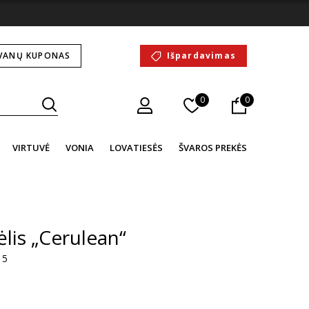
VANŲ KUPONAS
Išpardavimas
0
0
VIRTUVĖ
VONIA
LOVATIESĖS
ŠVAROS PREKĖS
ėlis „Cerulean“
 5