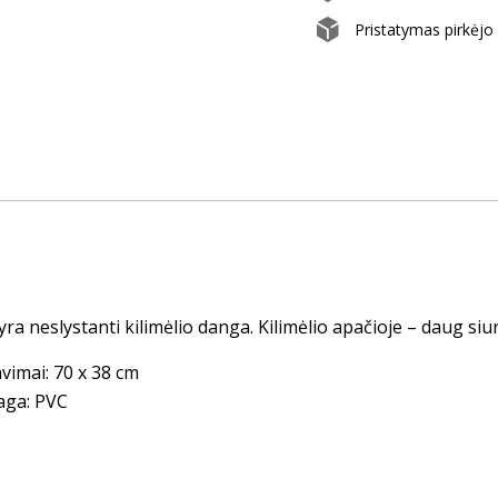
Pristatymas pirkėj
yra neslystanti kilimėlio danga. Kilimėlio apačioje – daug siurb
vimai: 70 x 38 cm
aga: PVC