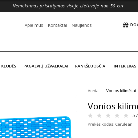
Nemokamas pristatymas visoje Lietuvoje nuo 50 eur
Apie mus
Kontaktai
Naujienos
DO
TKLODĖS
PAGALVIŲ UŽVALKALAI
RANKŠLUOSČIAI
INTERJERAS
Vonia
Vonios kilimėliai
Vonios kilim
5 /
Prekės kodas: Cerulean