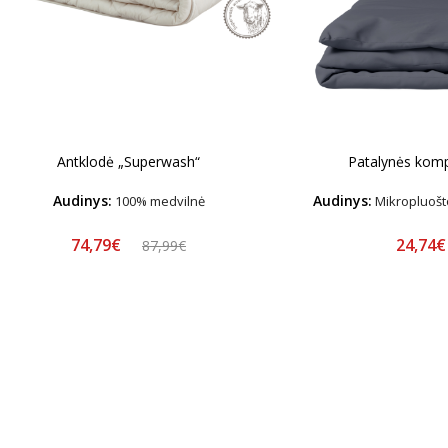
Antklodė „Superwash“
Patalynės komp
Audinys:
Audinys:
100% medvilnė
Mikropluošto
74,79€
24,74
87,99€