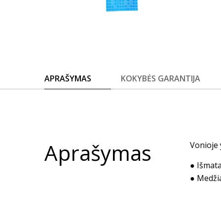
APRAŠYMAS
KOKYBĖS GARANTIJA
Aprašymas
Vonioje 
● Išmata
● Medži