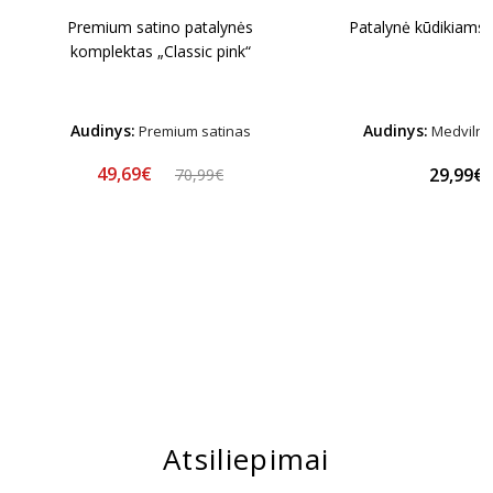
Premium satino patalynės
Patalynė kūdikiams 
komplektas „Classic pink“
Audinys:
Audinys:
Premium satinas
Medvilnės
49,69€
29,99€
70,99€
Atsiliepimai