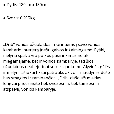
●
Dydis: 180cm x 180cm
●
Svoris: 0.205kg
„Drib“ vonios užuolaidos - norintiems į savo vonios
kambario interjerą įnešti gaivos ir žaimingumo. Ryški,
mėlyna spalva yra puikus pasirinkimas ne tik
miegamajame, bet ir vonios kambaryje, tad šios
užuolaidos neabejotinai suteiks jaukumo. Alyvinės gėlės
ir mėlyni lašiukai tikrai patrauks akį, o ir maudynės duše
bus smagios ir raminančios. „Drib“ dušo užuolaidas
lengvai priderinsite tiek šviesesnių, tiek tamsesnių
atspalvių vonios kambaryje.