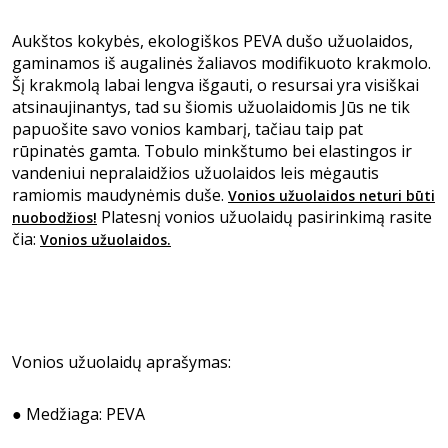
Aukštos kokybės, ekologiškos PEVA dušo užuolaidos,
gaminamos iš augalinės žaliavos modifikuoto krakmolo.
Šį krakmolą labai lengva išgauti, o resursai yra visiškai
atsinaujinantys, tad su šiomis užuolaidomis Jūs ne tik
papuošite savo vonios kambarį, tačiau taip pat
rūpinatės gamta. Tobulo minkštumo bei elastingos ir
vandeniui nepralaidžios užuolaidos leis mėgautis
ramiomis maudynėmis duše.
Vonios užuolaidos neturi būti
Platesnį vonios užuolaidų pasirinkimą rasite
nuobodžios!
čia:
Vonios užuolaidos.
Vonios užuolaidų aprašymas:
●
Medžiaga: PEVA