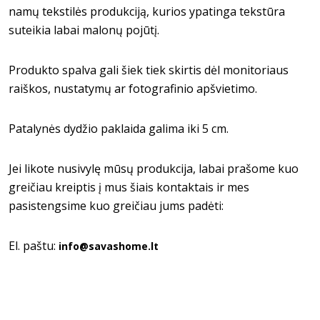
namų tekstilės produkciją, kurios ypatinga tekstūra
suteikia labai malonų pojūtį.
Produkto spalva gali šiek tiek skirtis dėl monitoriaus
raiškos, nustatymų ar fotografinio apšvietimo.
Patalynės dydžio paklaida galima iki 5 cm.
Jei likote nusivylę mūsų produkcija, labai prašome kuo
greičiau kreiptis į mus šiais kontaktais ir mes
pasistengsime kuo greičiau jums padėti:
El. paštu:
info@savashome.lt