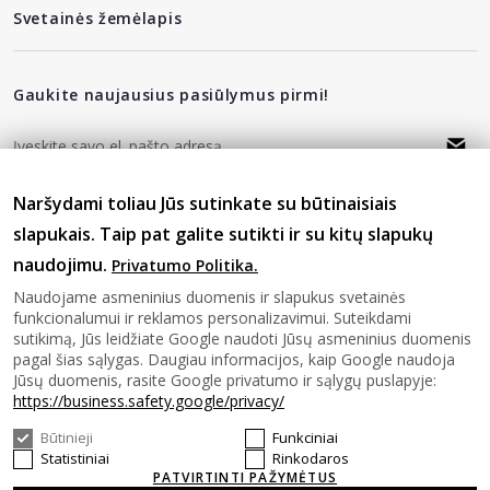
Svetainės žemėlapis
Gaukite naujausius pasiūlymus pirmi!
Naršydami toliau Jūs sutinkate su būtinaisiais
privatumo politika
Sutinku su
slapukais. Taip pat galite sutikti ir su kitų slapukų
naudojimu.
Privatumo Politika.
Sekite mus
Naudojame asmeninius duomenis ir slapukus svetainės
funkcionalumui ir reklamos personalizavimui. Suteikdami
sutikimą, Jūs leidžiate Google naudoti Jūsų asmeninius duomenis
pagal šias sąlygas. Daugiau informacijos, kaip Google naudoja
Jūsų duomenis, rasite Google privatumo ir sąlygų puslapyje:
https://business.safety.google/privacy/
Būtinieji
Funkciniai
© 2026 SAVASHOME Visos teises saugomos.
Statistiniai
Rinkodaros
PATVIRTINTI PAŽYMĖTUS