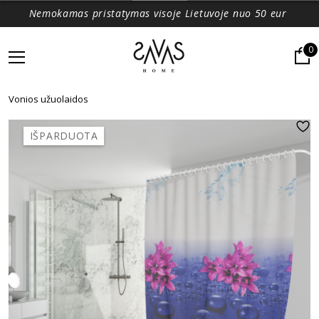
Nemokamas pristatymas visoje Lietuvoje nuo 50 eur
0
Vonios užuolaidos
IŠPARDUOTA