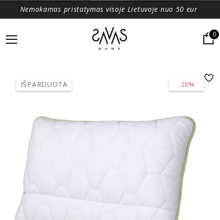
Nemokamas pristatymas visoje Lietuvoje nuo 50 eur
0
IŠPARDUOTA
-20%