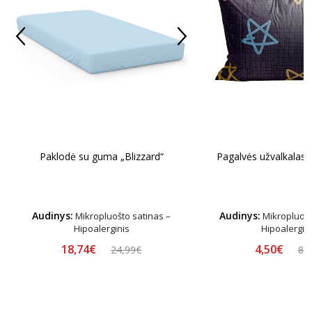
Pagalvės užvalkalas
Paklodė su guma „Blizzard“
Audinys:
Audinys:
Mikropluošto satinas –
Mikropluošt
Hipoalerginis
Hipoalergin
18,74€
4,50€
24,99€
8,