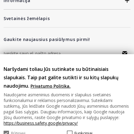
Informacija
Svetainės žemėlapis
Gaukite naujausius pasiūlymus pirmi!
Naršydami toliau Jūs sutinkate su būtinaisiais
privatumo politika
Sutinku su
slapukais. Taip pat galite sutikti ir su kitų slapukų
naudojimu.
Privatumo Politika.
Sekite mus
Naudojame asmeninius duomenis ir slapukus svetainės
funkcionalumui ir reklamos personalizavimui. Suteikdami
sutikimą, Jūs leidžiate Google naudoti Jūsų asmeninius duomenis
pagal šias sąlygas. Daugiau informacijos, kaip Google naudoja
Jūsų duomenis, rasite Google privatumo ir sąlygų puslapyje:
https://business.safety.google/privacy/
Būtinieji
Funkciniai
© 2026 SAVASHOME Visos teises saugomos.