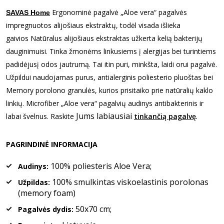
Ergonominė pagalvė „Aloe vera“
pagalvės
SAVAS Home
impregnuotos alijošiaus ekstraktų, todėl visada išlieka
gaivios Natūralus alijošiaus ekstraktas užkerta kelią bakterijų
dauginimuisi. Tinka žmonėms linkusiems į alergijas bei turintiems
padidėjusį odos jautrumą. Tai itin puri, minkšta, laidi orui pagalvė.
Užpildui naudojamas purus, antialerginis poliesterio pluoštas bei
Memory porolono granulės, kurios prisitaiko prie natūralių kaklo
linkių. Microfiber „Aloe vera“ pagalvių audinys antibakterinis ir
Jums labiausiai
.
labai švelnus. Raskite
tinkančią pagalvę
PAGRINDINĖ INFORMACIJA
100% poliesteris Aloe Vera;
Audinys:
100% smulkintas viskoelastinis porolonas
Užpildas:
(memory foam)
50x70 cm;
Pagalvės dydis: