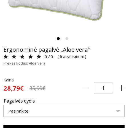
Ergonominė pagalvė „Aloe vera“
5 / 5
(
6 atsiliepimai
)
Prekės kodas: Aloe vera
Kaina
28,79€
35,99€
Pagalvės dydis