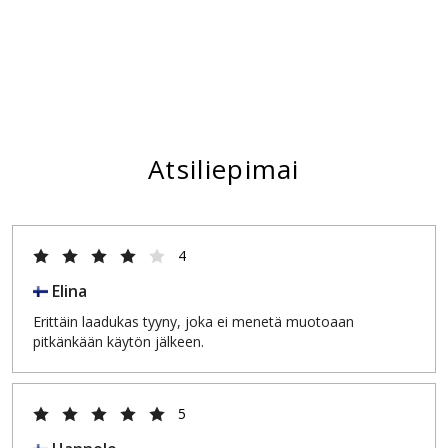
Atsiliepimai
4
Elina
Erittäin laadukas tyyny, joka ei menetä muotoaan
pitkänkään käytön jälkeen.
5