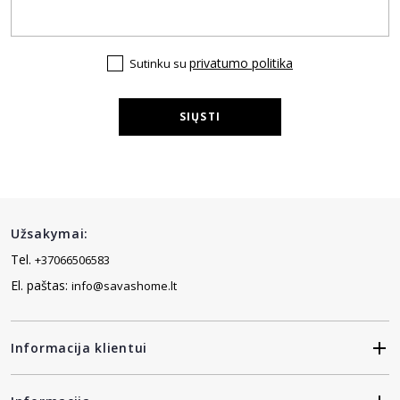
privatumo politika
Sutinku su
SIŲSTI
Užsakymai:
Tel.
+37066506583
El. paštas:
info@savashome.lt
Informacija klientui