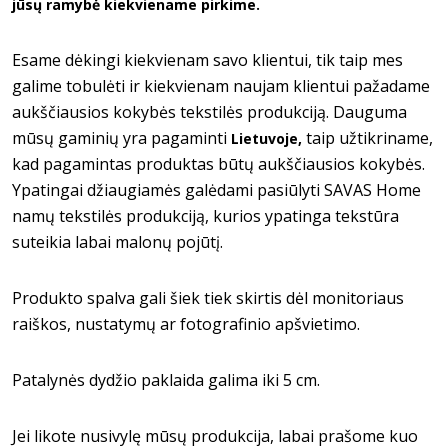
jūsų ramybė kiekviename pirkime.
Esame dėkingi kiekvienam savo klientui, tik taip mes
galime tobulėti ir kiekvienam naujam klientui pažadame
aukščiausios kokybės tekstilės produkciją. Dauguma
mūsų gaminių yra pagaminti
taip užtikriname,
Lietuvoje,
kad pagamintas produktas būtų aukščiausios kokybės.
Ypatingai džiaugiamės galėdami pasiūlyti SAVAS Home
namų tekstilės produkciją, kurios ypatinga tekstūra
suteikia labai malonų pojūtį.
Produkto spalva gali šiek tiek skirtis dėl monitoriaus
raiškos, nustatymų ar fotografinio apšvietimo.
Patalynės dydžio paklaida galima iki 5 cm.
Jei likote nusivylę mūsų produkcija, labai prašome kuo