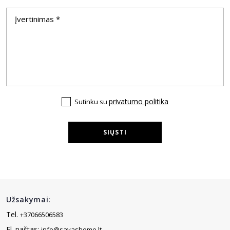
privatumo politika
Sutinku su
SIŲSTI
Užsakymai:
Tel.
+37066506583
El. paštas:
info@savashome.lt