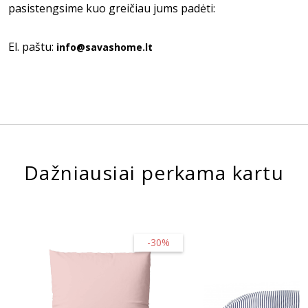
pasistengsime kuo greičiau jums padėti:
El. paštu:
info@savashome.lt
Dažniausiai perkama kartu
-30%