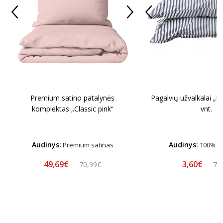
Premium satino patalynės
Pagalvių užvalkalai „Bl
komplektas „Classic pink“
vnt.
Audinys:
Audinys:
Premium satinas
100% me
49,69€
3,60€
70,99€
7,