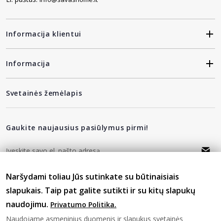
Informacija klientui
Informacija
Svetainės žemėlapis
Gaukite naujausius pasiūlymus pirmi!
Naršydami toliau Jūs sutinkate su būtinaisiais
privatumo politika
Sutinku su
slapukais. Taip pat galite sutikti ir su kitų slapukų
naudojimu.
Privatumo Politika.
Sekite mus
Naudojame asmeninius duomenis ir slapukus svetainės