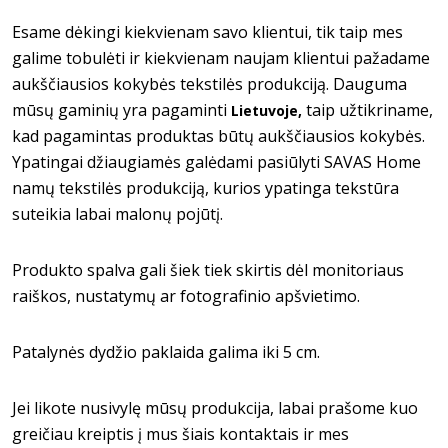
Esame dėkingi kiekvienam savo klientui, tik taip mes
galime tobulėti ir kiekvienam naujam klientui pažadame
aukščiausios kokybės tekstilės produkciją. Dauguma
mūsų gaminių yra pagaminti
taip užtikriname,
Lietuvoje,
kad pagamintas produktas būtų aukščiausios kokybės.
Ypatingai džiaugiamės galėdami pasiūlyti SAVAS Home
namų tekstilės produkciją, kurios ypatinga tekstūra
suteikia labai malonų pojūtį.
Produkto spalva gali šiek tiek skirtis dėl monitoriaus
raiškos, nustatymų ar fotografinio apšvietimo.
Patalynės dydžio paklaida galima iki 5 cm.
Jei likote nusivylę mūsų produkcija, labai prašome kuo
greičiau kreiptis į mus šiais kontaktais ir mes