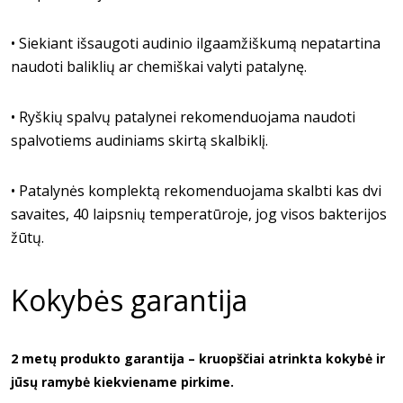
• Siekiant išsaugoti audinio ilgaamžiškumą nepatartina
naudoti baliklių ar chemiškai valyti patalynę.
• Ryškių spalvų patalynei rekomenduojama naudoti
spalvotiems audiniams skirtą skalbiklį.
• Patalynės komplektą rekomenduojama skalbti kas dvi
savaites, 40 laipsnių temperatūroje, jog visos bakterijos
žūtų.
Kokybės garantija
2 metų produkto garantija – kruopščiai atrinkta kokybė ir
jūsų ramybė kiekviename pirkime.