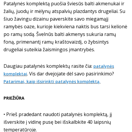
Patalynės komplektą puošia šviesūs balti akmenukai ir
žalių, juodų ir mėlynų atspalvių plazdantys drugeliai. Su
šiuo žavingu dizainu paverskite savo miegamąjį
ramybės oaze, kurioje kiekviena naktis bus tarsi kelionė
po ramų sodą. Švelnūs balti akmenys sukuria ramų
foną, primenantį ramų kraštovaizdį, o žybsintys
drugeliai suteikia žaismingos įmantrybės.
D
augiau patalynės komplektų rasite čia:
patalynės
. Vis dar dvejojate dėl savo pasirinkimo?
komplektai
Patarimai, kaip išsirinkti patalynės komplektą.
PRIEŽIŪRA
• Prieš pradedant naudoti patalynės komplektą, jį
išverskite į vidinę pusę bei išskalbkite 40 laipsnių
temperatūroje.