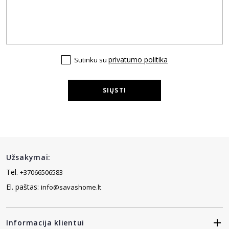
privatumo politika
Sutinku su
SIŲSTI
Užsakymai:
Tel.
+37066506583
El. paštas:
info@savashome.lt
Informacija klientui