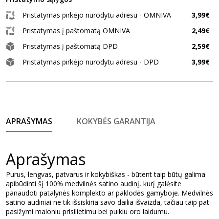
Pristatymas pirkėjo nurodytu adresu - OMNIVA
3,99€
Pristatymas į paštomatą OMNIVA
2,49€
Pristatymas į paštomatą DPD
2,59€
Pristatymas pirkėjo nurodytu adresu - DPD
3,99€
APRAŠYMAS
KOKYBĖS GARANTIJA
Aprašymas
Purus, lengvas, patvarus ir kokybiškas - būtent taip būtų galima
apibūdinti šį 100% medvilnės satino audinį, kurį galėsite
panaudoti patalynės komplekto ar paklodės gamyboje. Medvilnės
satino audiniai ne tik išsiskiria savo dailia išvaizda, tačiau taip pat
pasižymi maloniu prisilietimu bei puikiu oro laidumu.