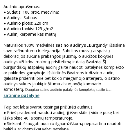
Audinio aprašymas:
●
Sudėtis: 100 proc. medvilnė;
●
Audinys: Satinas
●
Audinio plotis: 220 cm
●
Audinio tankis: 125 g/m2
●
Audinį kerpame kas metrą
Natūralios 100% medvilnės
satino audinys
„Burgundy“ išsiskiria
savo rafinuotumu ir elegancija. Subtilios rausvų atspalvių
dekoracijos sukuria prabangos jausmą, o aukštos kokybės
audinys užtikrina malonų prisilietimą ir dalią išvaizdą. Šį
burgundiškų atspalvių audinį galite naudoti patalynės komplekto
ar paklodės gamyboje. Išskirtinės išvaizdos ir dizaino audinį
galėsite priderinti prie bet kokio miegamojo interjero, o satino
audinys sukurs jaukią ir šiluma alsuojančią kambario
atmosferą.
Daugiau satino audinio patalynės komplektų rasite čia:
satininė patalynė
.
Taip pat labai svarbu teisingai prižiūrėti audinius:
●
Prieš pradedant naudoti audinį, jį išverskite į vidinę pusę bei
išskalbkite 40 laipsnių temperatūroje.
●
Siekiant išsaugoti audinio ilgaamžiškumą nepatartina naudoti
baliklių ar chemiškai valyti patalynę.