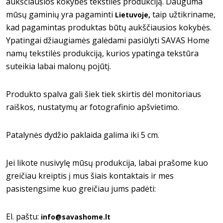
aukščiausios kokybės tekstilės produkciją. Dauguma
mūsų gaminių yra pagaminti
taip užtikriname,
Lietuvoje,
kad pagamintas produktas būtų aukščiausios kokybės.
Ypatingai džiaugiamės galėdami pasiūlyti SAVAS Home
namų tekstilės produkciją, kurios ypatinga tekstūra
suteikia labai malonų pojūtį.
Produkto spalva gali šiek tiek skirtis dėl monitoriaus
raiškos, nustatymų ar fotografinio apšvietimo.
Patalynės dydžio paklaida galima iki 5 cm.
Jei likote nusivylę mūsų produkcija, labai prašome kuo
greičiau kreiptis į mus šiais kontaktais ir mes
pasistengsime kuo greičiau jums padėti:
El. paštu:
info@savashome.lt