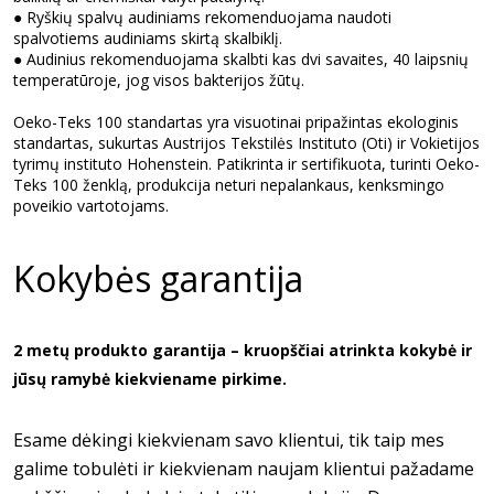
●
Ryškių spalvų audiniams rekomenduojama naudoti
spalvotiems audiniams skirtą skalbiklį.
●
Audinius rekomenduojama skalbti kas dvi savaites, 40 laipsnių
temperatūroje, jog visos bakterijos žūtų.
Oeko-Teks 100 standartas yra visuotinai pripažintas ekologinis
standartas, sukurtas Austrijos Tekstilės Instituto (Oti) ir Vokietijos
tyrimų instituto Hohenstein. Patikrinta ir sertifikuota, turinti Oeko-
Teks 100 ženklą, produkcija neturi nepalankaus, kenksmingo
poveikio vartotojams.
Kokybės garantija
2 metų produkto garantija – kruopščiai atrinkta kokybė ir
jūsų ramybė kiekviename pirkime.
Esame dėkingi kiekvienam savo klientui, tik taip mes
galime tobulėti ir kiekvienam naujam klientui pažadame