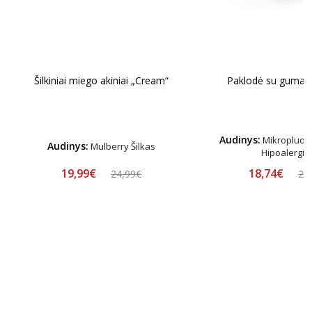
Šilkiniai miego akiniai „Cream“
Paklodė su guma „
Audinys:
Mikropluošt
Audinys:
Mulberry Šilkas
Hipoalergin
19,99€
18,74€
24,99€
24