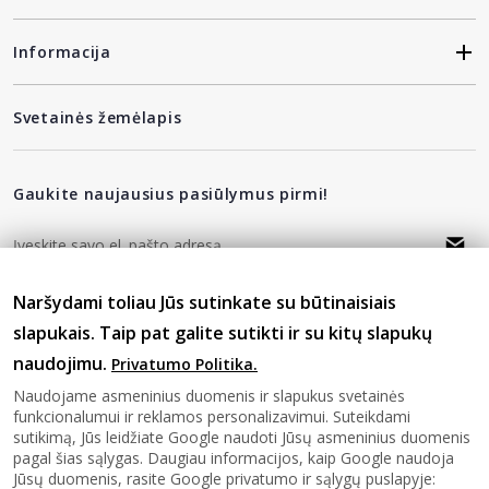
Informacija
Svetainės žemėlapis
Gaukite naujausius pasiūlymus pirmi!
Naršydami toliau Jūs sutinkate su būtinaisiais
privatumo politika
Sutinku su
slapukais. Taip pat galite sutikti ir su kitų slapukų
naudojimu.
Privatumo Politika.
Sekite mus
Naudojame asmeninius duomenis ir slapukus svetainės
funkcionalumui ir reklamos personalizavimui. Suteikdami
sutikimą, Jūs leidžiate Google naudoti Jūsų asmeninius duomenis
pagal šias sąlygas. Daugiau informacijos, kaip Google naudoja
Jūsų duomenis, rasite Google privatumo ir sąlygų puslapyje: