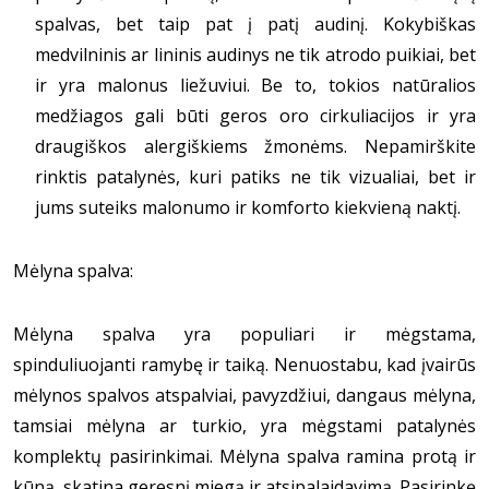
spalvas, bet taip pat į patį audinį. Kokybiškas
medvilninis ar lininis audinys ne tik atrodo puikiai, bet
ir yra malonus liežuviui. Be to, tokios natūralios
medžiagos gali būti geros oro cirkuliacijos ir yra
draugiškos alergiškiems žmonėms. Nepamirškite
rinktis patalynės, kuri patiks ne tik vizualiai, bet ir
jums suteiks malonumo ir komforto kiekvieną naktį.
Mėlyna spalva:
Mėlyna spalva yra populiari ir mėgstama,
spinduliuojanti ramybę ir taiką. Nenuostabu, kad įvairūs
mėlynos spalvos atspalviai, pavyzdžiui, dangaus mėlyna,
tamsiai mėlyna ar turkio, yra mėgstami patalynės
komplektų pasirinkimai. Mėlyna spalva ramina protą ir
kūną, skatina geresnį miegą ir atsipalaidavimą. Pasirinkę