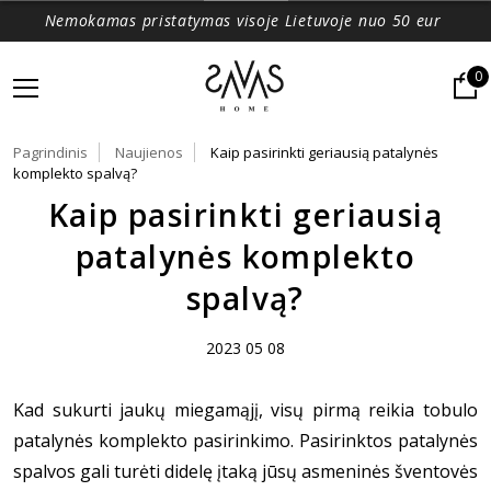
Nemokamas pristatymas visoje Lietuvoje nuo 50 eur
0
Pagrindinis
Naujienos
Kaip pasirinkti geriausią patalynės
komplekto spalvą?
Kaip pasirinkti geriausią
patalynės komplekto
spalvą?
2023 05 08
Kad sukurti jaukų miegamąjį, visų pirmą reikia tobulo
patalynės komplekto pasirinkimo. Pasirinktos patalynės
spalvos gali turėti didelę įtaką jūsų asmeninės šventovės