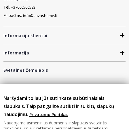
Tel.
+37066506583
El. paštas:
info@savashome.lt
Informacija klientui
Informacija
Svetainės žemėlapis
Gaukite naujausius pasiūlymus pirmi!
Naršydami toliau Jūs sutinkate su būtinaisiais
slapukais. Taip pat galite sutikti ir su kitų slapukų
naudojimu.
Privatumo Politika.
privatumo politika
Sutinku su
Naudojame asmeninius duomenis ir slapukus svetainės
funkcionalumui ir reklamos personalizavimui. Suteikdami