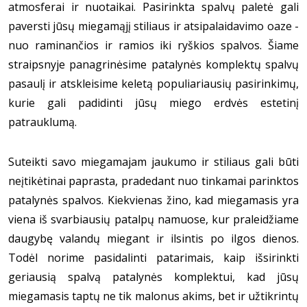
atmosferai ir nuotaikai. Pasirinkta spalvų paletė gali
paversti jūsų miegamąjį stiliaus ir atsipalaidavimo oaze -
nuo raminančios ir ramios iki ryškios spalvos. Šiame
straipsnyje panagrinėsime patalynės komplektų spalvų
pasaulį ir atskleisime keletą populiariausių pasirinkimų,
kurie gali padidinti jūsų miego erdvės estetinį
patrauklumą.
Suteikti savo miegamajam jaukumo ir stiliaus gali būti
neįtikėtinai paprasta, pradedant nuo tinkamai parinktos
patalynės spalvos. Kiekvienas žino, kad miegamasis yra
viena iš svarbiausių patalpų namuose, kur praleidžiame
daugybę valandų miegant ir ilsintis po ilgos dienos.
Todėl norime pasidalinti patarimais, kaip išsirinkti
geriausią spalvą patalynės komplektui, kad jūsų
miegamasis taptų ne tik malonus akims, bet ir užtikrintų