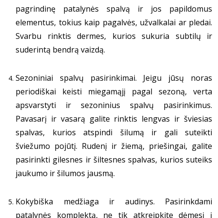
pagrindinę patalynės spalvą ir jos papildomus
elementus, tokius kaip pagalvės, užvalkalai ar pledai.
Svarbu rinktis dermes, kurios sukuria subtilų ir
suderintą bendrą vaizdą.
Sezoniniai spalvų pasirinkimai. Jeigu jūsų noras
periodiškai keisti miegamąjį pagal sezoną, verta
apsvarstyti ir sezoninius spalvų pasirinkimus.
Pavasarį ir vasarą galite rinktis lengvas ir šviesias
spalvas, kurios atspindi šilumą ir gali suteikti
šviežumo pojūtį. Rudenį ir žiemą, priešingai, galite
pasirinkti gilesnes ir šiltesnes spalvas, kurios suteiks
jaukumo ir šilumos jausmą.
Kokybiška medžiaga ir audinys. Pasirinkdami
patalynės komplektą, ne tik atkreipkite dėmesį į