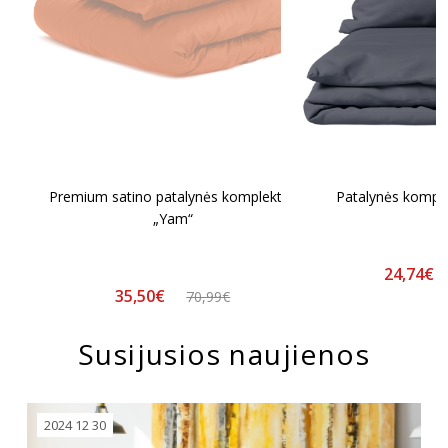
Premium satino patalynės komplektas
Patalynės komple
„Yam“
24,74€
35,50€
70,99€
Susijusios naujienos
2024 12 30