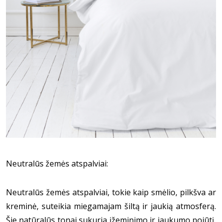
Neutralūs žemės atspalviai:
Neutralūs žemės atspalviai, tokie kaip smėlio, pilkšva ar 
kreminė, suteikia miegamajam šiltą ir jaukią atmosferą. 
Šie natūralūs tonai sukuria įžeminimo ir jaukumo pojūtį, 