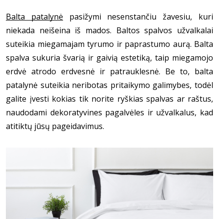
Balta patalynė
 pasižymi nesenstančiu žavesiu, kuri 
niekada neišeina iš mados. Baltos spalvos užvalkalai 
suteikia miegamajam tyrumo ir paprastumo aurą. Balta 
spalva sukuria švarią ir gaivią estetiką, taip miegamojo 
erdvė atrodo erdvesnė ir patrauklesnė. Be to, balta 
patalynė suteikia neribotas pritaikymo galimybes, todėl 
galite įvesti kokias tik norite ryškias spalvas ar raštus, 
naudodami dekoratyvines pagalvėles ir užvalkalus, kad 
atitiktų jūsų pageidavimus.