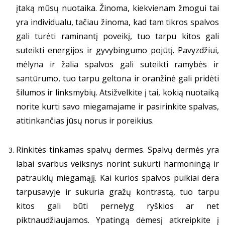
įtaką mūsų nuotaika. Žinoma, kiekvienam žmogui tai
yra individualu, tačiau žinoma, kad tam tikros spalvos
gali turėti raminantį poveikį, tuo tarpu kitos gali
suteikti energijos ir gyvybingumo pojūtį. Pavyzdžiui,
mėlyna ir žalia spalvos gali suteikti ramybės ir
santūrumo, tuo tarpu geltona ir oranžinė gali pridėti
šilumos ir linksmybių. Atsižvelkite į tai, kokią nuotaiką
norite kurti savo miegamajame ir pasirinkite spalvas,
atitinkančias jūsų norus ir poreikius.
Rinkitės tinkamas spalvų dermes. Spalvų dermės yra
labai svarbus veiksnys norint sukurti harmoningą ir
patrauklų miegamąjį. Kai kurios spalvos puikiai dera
tarpusavyje ir sukuria gražų kontrastą, tuo tarpu
kitos gali būti pernelyg ryškios ar net
piktnaudžiaujamos. Ypatingą dėmesį atkreipkite į