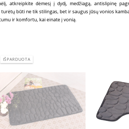
ėlį, atkreipkite dėmesį į dydį, medžiagą, antislipinę pag
s turėtų būti ne tik stilingas, bet ir saugus jūsų vonios kam
tumu ir komfortu, kai einate į vonią.
IŠPARDUOTA