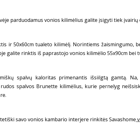
parduodamus vonios kilimėlius galite įsigyti tiek įvairių dy
inktis ir 50x60cm tualeto kilimėlį. Norintiems žaismingum
ioje galite rinktis iš paprastojo vonios kilimėlio 55x90cm bei 
miškų spalvų kaloritas primenantis išsiilgtą gamtą. Na,
udos spalvos Brunette kilimėlius, kurie pernelyg neišsiski
re.
 estetiški savo vonios kambario interjere rinkitės Savashome
v