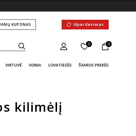
VANŲ KUPONAS
Išpardavimas
0
0
VIRTUVĖ
VONIA
LOVATIESĖS
ŠVAROS PREKĖS
s kilimėlį