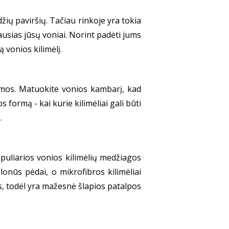
žių paviršių. Tačiau rinkoje yra tokia
iausias jūsų voniai. Norint padėti jums
 vonios kilimėlį.
formos. Matuokite vonios kambarį, kad
s formą - kai kurie kilimėliai gali būti
.
opuliarios vonios kilimėlių medžiagos
lonūs pėdai, o mikrofibros kilimėliai
s, todėl yra mažesnė šlapios patalpos