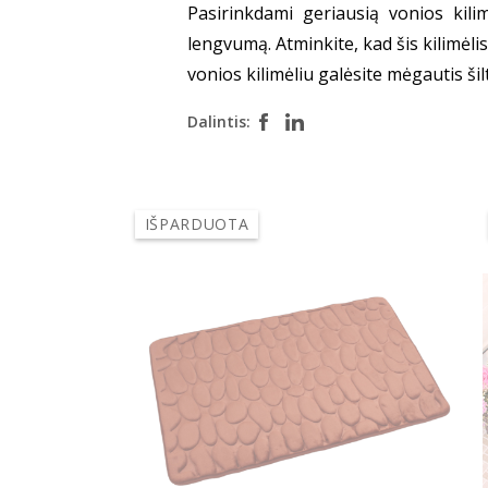
Pasirinkdami geriausią vonios kilim
lengvumą. Atminkite, kad šis kilimėli
vonios kilimėliu galėsite mėgautis šil
Dalintis:
IŠPARDUOTA