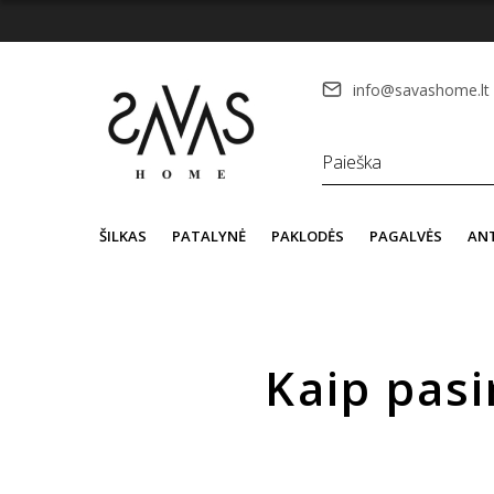
info@savashome.lt
ŠILKAS
PATALYNĖ
PAKLODĖS
PAGALVĖS
AN
Kaip pasi