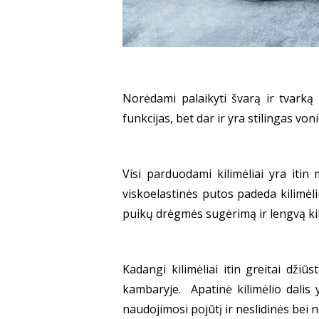
Norėdami palaikyti švarą ir tvarką v
funkcijas, bet dar ir yra stilingas v
Visi parduodami kilimėliai yra itin
viskoelastinės putos padeda kilimėli
puikų drėgmės sugėrimą ir lengvą kil
Kadangi kilimėliai itin greitai dž
kambaryje. Apatinė kilimėlio dalis 
naudojimosi pojūtį ir neslidinės bei n