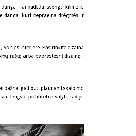
 dangą. Tai padeda išvengti kilimėlio
pine danga, kuri nepraeina drėgmės ir
sų vonios interjere. Pasirinkite dizainą
domų raštą arba paprastesnį dizainą -
liai dažnai gali būti plaunami skalbimo
te lengvai prižiūrėti ir valyti, kad jis