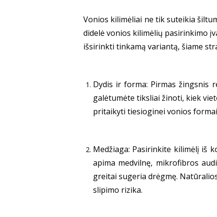
Vonios kilimėliai ne tik suteikia šil
didelė vonios kilimėlių pasirinkimo įv
išsirinkti tinkamą variantą, šiame str
Dydis ir forma: Pirmas žingsnis r
galėtumėte tiksliai žinoti, kiek vie
pritaikyti tiesioginei vonios for
Medžiaga: Pasirinkite kilimėlį iš
apima medvilnę, mikrofibros audin
greitai sugeria drėgmę. Natūralio
slipimo rizika.