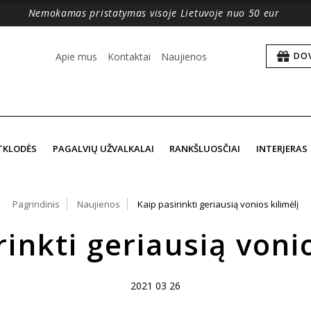
Nemokamas pristatymas visoje Lietuvoje nuo 50 eur
Apie mus
Kontaktai
Naujienos
DO
TKLODĖS
PAGALVIŲ UŽVALKALAI
RANKŠLUOSČIAI
INTERJERAS
Pagrindinis
Naujienos
Kaip pasirinkti geriausią vonios kilimėlį
rinkti geriausią vonio
2021 03 26