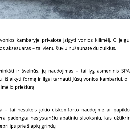
onios kambaryje privalote įsigyti vonios kilimėlį. O jeigu
onios aksesuaras – tai vienu šūviu nušaunate du zuikius.
 minkšti ir švelnūs, jų naudojimas – tai lyg asmeninis S
ui išlaikyti formą ir ilgai tarnauti Jūsų vonios kambariui, 
imėlio priežiūrą.
iūsta – tai nesukels jokio diskomforto naudojime ar pap
yra padengta neslystančiu apatiniu sluoksniu, kas užtikrin
eprilips prie šlapių grindų.