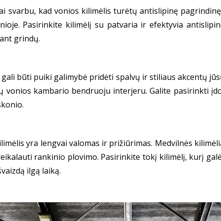
i svarbu, kad vonios kilimėlis turėtų antislipinę pagrindinę
ioje. Pasirinkite kilimėlį su patvaria ir efektyvia antisli
i ant grindų.
 gali būti puiki galimybė pridėti spalvų ir stiliaus akcentų jū
ūsų vonios kambario bendruoju interjeru. Galite pasirinkti į
skonio.
kilimėlis yra lengvai valomas ir prižiūrimas. Medvilnės kilimė
kalauti rankinio plovimo. Pasirinkite tokį kilimėlį, kurį galėsi
švaizdą ilgą laiką.