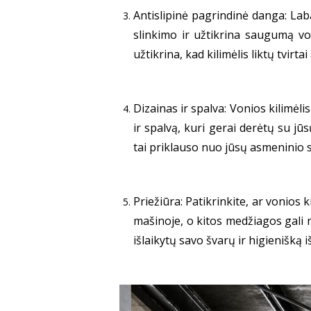
Antislipinė pagrindinė danga: Laba
slinkimo ir užtikrina saugumą von
užtikrina, kad kilimėlis liktų tvirta
Dizainas ir spalva: Vonios kilimėlis
ir spalvą, kuri gerai derėtų su j
tai priklauso nuo jūsų asmeninio 
Priežiūra: Patikrinkite, ar vonios 
mašinoje, o kitos medžiagos gali rei
išlaikytų savo švarų ir higienišką i