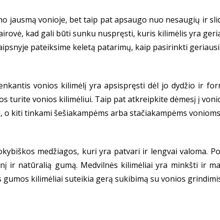
tumo jausmą vonioje, bet taip pat apsaugo nuo nesaugių ir slid
airovė, kad gali būti sunku nuspręsti, kuris kilimėlis yra ger
aipsnyje pateiksime keletą patarimų, kaip pasirinkti geriausią
enkantis vonios kilimėlį yra apsispręsti dėl jo dydžio ir 
tos turite vonios kilimėliui. Taip pat atkreipkite dėmesį į vonio
mai, o kiti tinkami šešiakampėms arba stačiakampėms vonioms
 kokybiškos medžiagos, kuri yra patvari ir lengvai valoma. P
į ir natūralią gumą. Medvilnės kilimėliai yra minkšti ir ma
s gumos kilimėliai suteikia gerą sukibimą su vonios grindimi