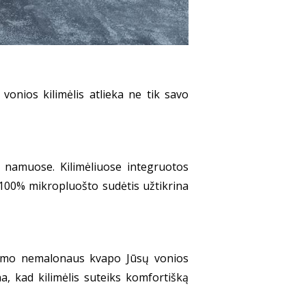
 vonios kilimėlis atlieka ne tik savo
PA namuose. Kilimėliuose integruotos
o 100% mikropluošto sudėtis užtikrina
ildomo nemalonaus kvapo Jūsų vonios
a, kad kilimėlis suteiks komfortišką