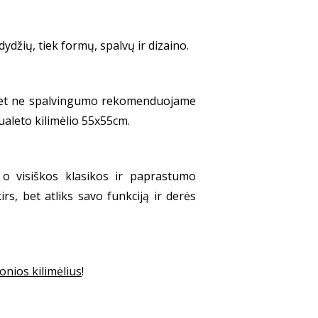
džių, tiek formų, spalvų ir dizaino.
o, bet ne spalvingumo rekomenduojame
tualeto kilimėlio 55x55cm.
 o visiškos klasikos ir paprastumo
rs, bet atliks savo funkciją ir derės
onios kilimėlius
!