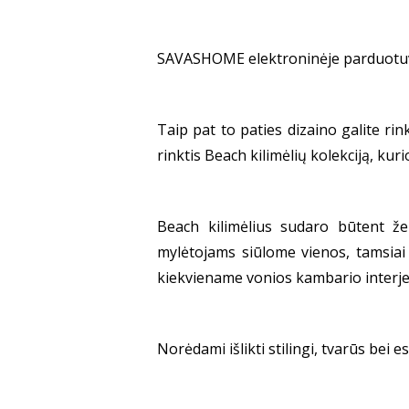
SAVASHOME elektroninėje parduotuvėje 
Taip pat to paties dizaino galite r
rinktis Beach kilimėlių kolekciją, kur
Beach kilimėlius sudaro būtent že
mylėtojams siūlome vienos, tamsiai r
kiekviename vonios kambario interje
Norėdami išlikti stilingi, tvarūs bei